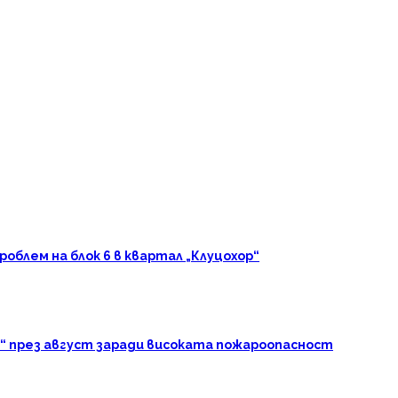
блем на блок 6 в квартал „Клуцохор“
“ през август заради високата пожароопасност