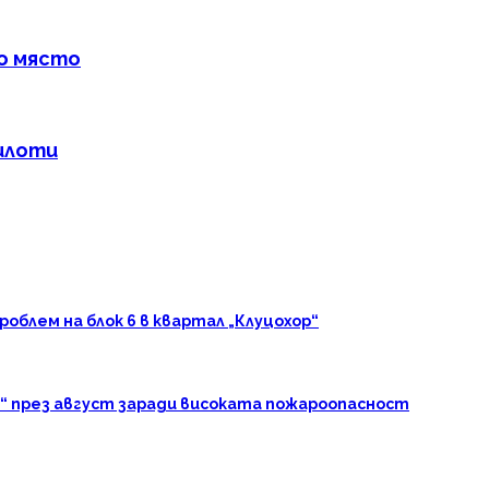
-о място
пилоти
блем на блок 6 в квартал „Клуцохор“
“ през август заради високата пожароопасност