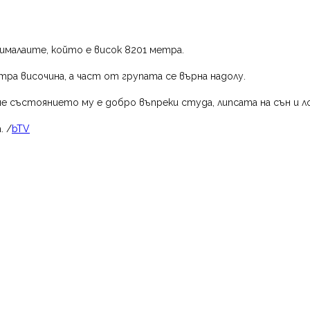
ималаите, който е висок 8201 метра.
тра височина, а част от групата се върна надолу.
 че състоянието му е добро въпреки студа, липсата на сън и
. /
bTV