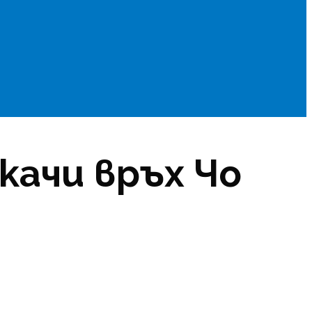
ачи връх Чо