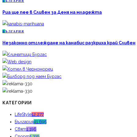
Б
ЪЛГАРИЯ
Риа ще пее в Сливен за Деня на младежта
Б
ЪЛГАРИЯ
Незаконно отглеждане на канабис разкриха край Сливен
КАТЕГОРИИ
LifeStyle
12 277
България
41 695
Свят
1 196
Спорт
1 319