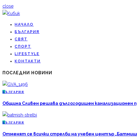
close
НАЧАЛО
БЪЛГАРИЯ
СВЯТ
СПОРТ
LIFESTYLE
КОНТАКТИ
ПОСЛЕДНИ НОВИНИ
Б
ЪЛГАРИЯ
Община Сливен решава дългогодишен канализационен про
Б
ЪЛГАРИЯ
Отменят се всички стрелби на учебен център „Батмиш