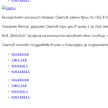
Българският алпинист Атанас Скатов изкачи връх Чо Ойо в Х
Ураганен вятър задържа Скатов три дни в лагер 2 на 7150 ме
Във „Фейсбук” профила на алпиниста неговият екип съобщи,
Скатов отново поздравява всички и благодари за подкрепата
FACEBOOK
TWITTER
GOOGLE +
PINTEREST
FACEBOOK
TWITTER
GOOGLE +
PINTEREST