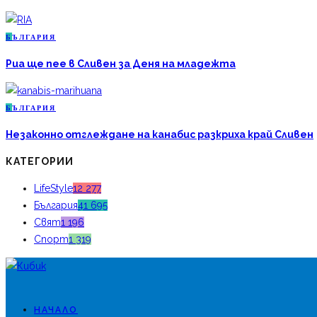
Б
ЪЛГАРИЯ
Риа ще пее в Сливен за Деня на младежта
Б
ЪЛГАРИЯ
Незаконно отглеждане на канабис разкриха край Сливен
КАТЕГОРИИ
LifeStyle
12 277
България
41 695
Свят
1 196
Спорт
1 319
НАЧАЛО