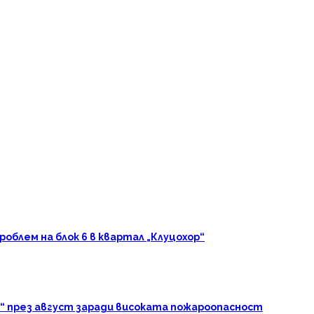
блем на блок 6 в квартал „Клуцохор“
“ през август заради високата пожароопасност