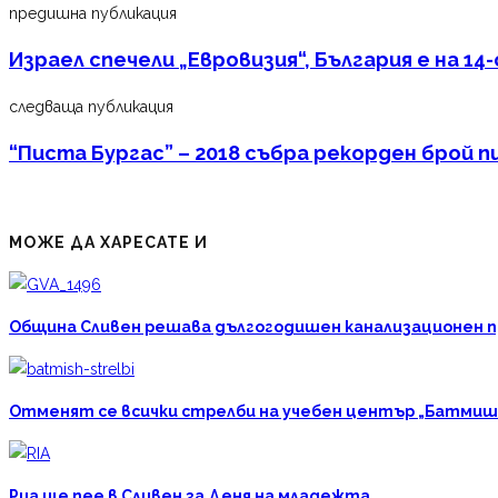
предишна публикация
Израел спечели „Евровизия“, България е на 14
следваща публикация
“Писта Бургас” – 2018 събра рекорден брой 
МОЖЕ ДА ХАРЕСАТЕ И
Община Сливен решава дългогодишен канализационен про
Отменят се всички стрелби на учебен център „Батмиш
Риа ще пее в Сливен за Деня на младежта