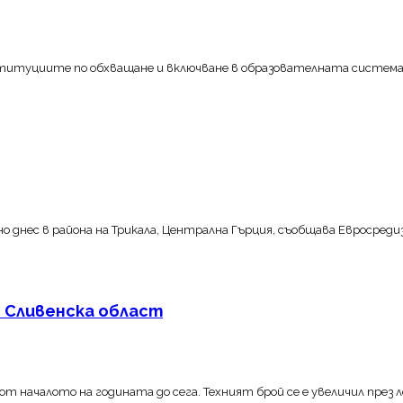
титуциите по обхващане и включване в образователната система 
о днес в района на Трикала, Централна Гърция, съобщава Евросред
 Сливенска област
 от началото на годината до сега. Техният брой се е увеличил пре