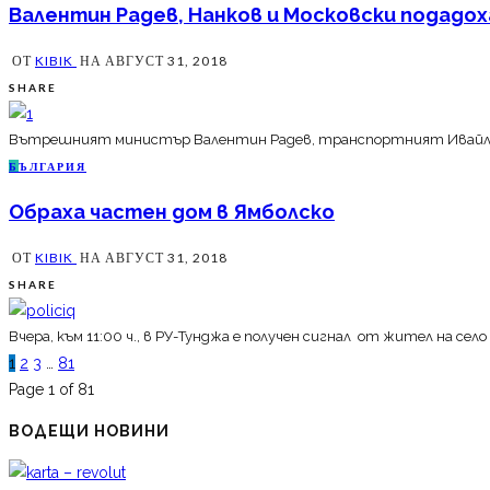
Валентин Радев, Нанков и Московски подадо
ОТ
KIBIK
НА
АВГУСТ 31, 2018
SHARE
Вътрешният министър Валентин Радев, транспортният Ивайло Мо
Б
ЪЛГАРИЯ
Обраха частен дом в Ямболско
ОТ
KIBIK
НА
АВГУСТ 31, 2018
SHARE
Вчера, към 11:00 ч., в РУ-Тунджа е получен сигнал от жител на сел
1
2
3
…
81
Page 1 of 81
ВОДЕЩИ НОВИНИ