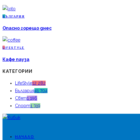
Б
ЪЛГАРИЯ
Опасно горещо днес
L
IFESTYLE
Кафе пауза
КАТЕГОРИИ
LifeStyle
12 282
България
41 704
Свят
1 196
Спорт
1 319
НАЧАЛО