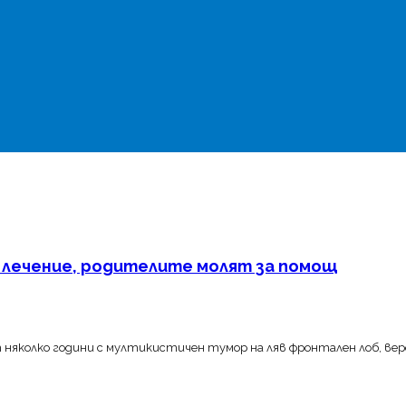
 лечение, родителите молят за помощ
т няколко години с мултикистичен тумор на ляв фронтален лоб, вер