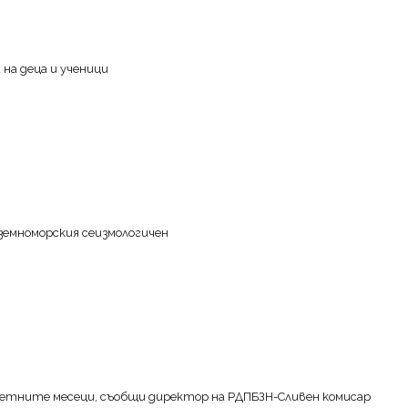
на деца и ученици
иземноморския сеизмологичен
з летните месеци, съобщи директор на РДПБЗН-Сливен комисар