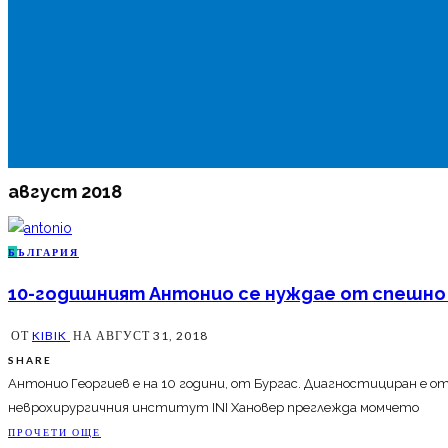
август 2018
Б
ЪЛГАРИЯ
10-годишният Антонио се нуждае от спешно
ОТ
KIBIK
НА
АВГУСТ 31, 2018
SHARE
Антонио Георгиев е на 10 години, от Бургас. Диагностициран е о
неврохирургичния институт INI Хановер преглежда момчето
ПРОЧЕТИ ОЩЕ