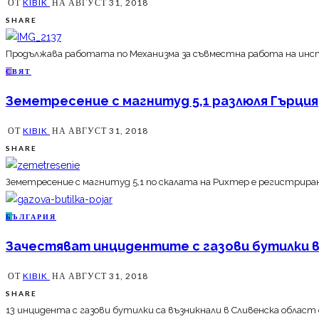
ОТ
KIBIK
НА
АВГУСТ 31, 2018
SHARE
Продължава работата по Механизма за съвместна работа на инс
С
ВЯТ
Земетресение с магнитуд 5,1 разлюля Гърция
ОТ
KIBIK
НА
АВГУСТ 31, 2018
SHARE
Земетресение с магнитуд 5,1 по скалата на Рихтер е регистриран
Б
ЪЛГАРИЯ
Зачестяват инцидентите с газови бутилки в
ОТ
KIBIK
НА
АВГУСТ 31, 2018
SHARE
13 инцидента с газови бутилки са възникнали в Сливенска област