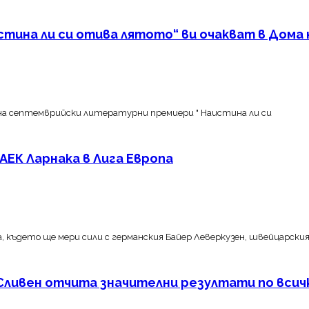
ина ли си отива лятото“ ви очакват в Дома н
 на септемврийски литературни премиери " Наистина ли си
АЕК Ларнака в Лига Европа
а, където ще мери сили с германския Байер Леверкузен, швейцарски
ливен отчита значителни резултати по всичк