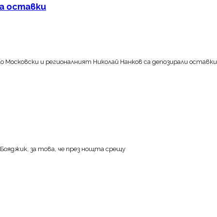
ха оставки
сковски и регионалният Николай Нанков са депозирали оставките
о Бояджик, за това, че през нощта срещу