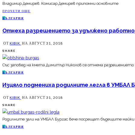
Владимир Демирев. Комисар Демирев припомни основните
ПРОЧЕТИ ОЩЕ
Б
ЪЛГАРИЯ
Отнеха разрешението за удължено работно в
ОТ
KIBIK
НА
АВГУСТ 31, 2018
SHARE
Със заповед на кмета Димитър Николов се отнема разрешението за
Б
ЪЛГАРИЯ
Изцяло подмениха родилните легла в УМБАЛ 
ОТ
KIBIK
НА
АВГУСТ 31, 2018
SHARE
Родилните зали на УМБАЛ Бургас вече посрещат бъдещите майки с 
Б
ЪЛГАРИЯ