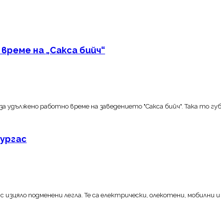
реме на „Сакса бийч“
 удължено работно време на заведението "Сакса бийч". Така то гу
Бургас
изцяло подменени легла. Те са електрически, олекотени, мобилни и