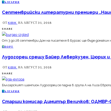
Б
ЪЛГАРИЯ
Септемврийски литературни премиери „Наист
ОТ
KIBIK
НА
АВГУСТ 31, 2018
SHARE
От 3 до 28 септември Дом на писателя в Бургас ще бъде домакин
С
ПОРТ
Лудогорец срещу Байер Леверкузен, Цюрих и 
ОТ
KIBIK
НА
АВГУСТ 31, 2018
SHARE
Българският шампион Лудогорец се падна в група А на Лига Европ
Б
ЪЛГАРИЯ
Старши комисар Димитър Величков: ОДМВР-С