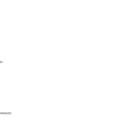
би
 много