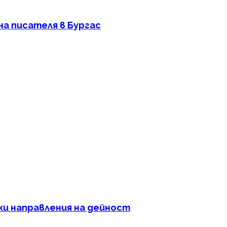
а писателя в Бургас
я
и направления на дейност