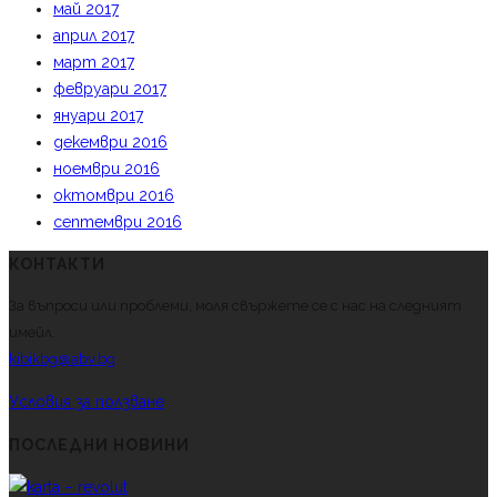
май 2017
април 2017
март 2017
февруари 2017
януари 2017
декември 2016
ноември 2016
октомври 2016
септември 2016
КОНТАКТИ
За въпроси или проблеми, моля свържете се с нас на следният
имейл.
kibikbg@abv.bg
Условия за ползване
ПОСЛЕДНИ НОВИНИ