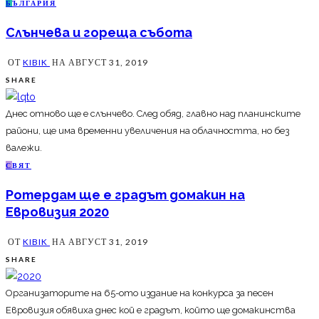
Б
ЪЛГАРИЯ
Слънчева и гореща събота
ОТ
KIBIK
НА
АВГУСТ 31, 2019
SHARE
Днес отново ще е слънчево. След обяд, главно над планинските
райони, ще има временни увеличения на облачността, но без
валежи.
С
ВЯТ
Ротердам ще е градът домакин на
Евровизия 2020
ОТ
KIBIK
НА
АВГУСТ 31, 2019
SHARE
Организаторите на 65-ото издание на конкурса за песен
Евровизия обявиха днес кой е градът, който ще домакинства