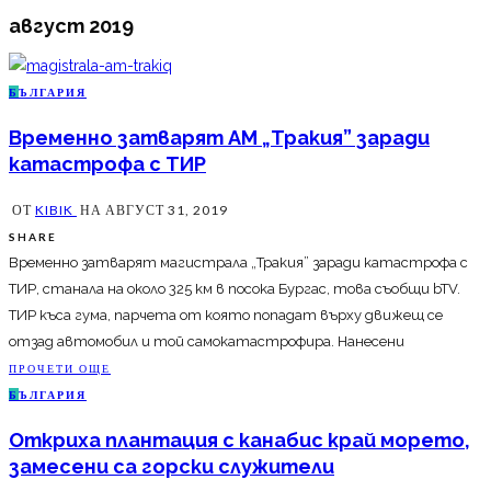
август 2019
Б
ЪЛГАРИЯ
Временно затварят АМ „Тракия” заради
катастрофа с ТИР
ОТ
KIBIK
НА
АВГУСТ 31, 2019
SHARE
Временно затварят магистрала „Тракия” заради катастрофа с
ТИР, станала на около 325 км в посока Бургас, това съобщи bTV.
ТИР къса гума, парчета от която попадат върху движещ се
отзад автомобил и той самокатастрофира. Нанесени
ПРОЧЕТИ ОЩЕ
Б
ЪЛГАРИЯ
Откриха плантация с канабис край морето,
замесени са горски служители