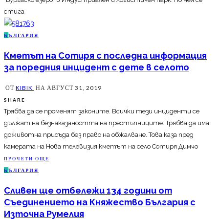
стига
Б
ЪЛГАРИЯ
Кметът на Сотиря с последна информация
за поредния инцидент с дете в селото
ОТ
KIBIK
НА
АВГУСТ 31, 2019
SHARE
Трябва да се променят законите. Всички тези инциденти се
дължат на безнаказаността на престъпниците. Трябва да има
доживотна присъда без право на обжалване. Това каза пред
камерата на Нова телевизия кметът на село Сотиря Димчо
ПРОЧЕТИ ОЩЕ
Б
ЪЛГАРИЯ
Сливен ще отбележи 134 години от
Съединението на Княжество България с
Източна Румелия