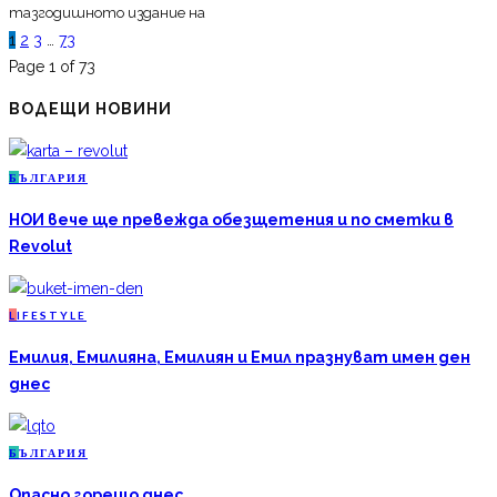
тазгодишното издание на
1
2
3
…
73
Page 1 of 73
ВОДЕЩИ НОВИНИ
Б
ЪЛГАРИЯ
НОИ вече ще превежда обезщетения и по сметки в
Revolut
L
IFESTYLE
Емилия, Емилияна, Емилиян и Емил празнуват имен ден
днес
Б
ЪЛГАРИЯ
Опасно горещо днес