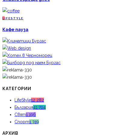
L
IFESTYLE
Кафе пауза
КАТЕГОРИИ
LifeStyle
12 282
България
41 704
Свят
1 196
Спорт
1 319
АРХИВ