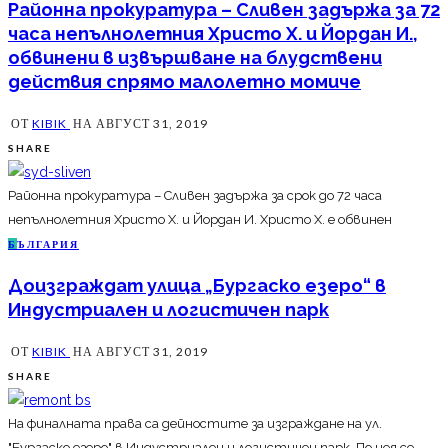
Районна прокуратура – Сливен задържа за 72
часа непълнолетния Христо Х. и Йордан И.,
обвинени в извършване на блудствени
действия спрямо малолетно момиче
ОТ
KIBIK
НА
АВГУСТ 31, 2019
SHARE
Районна прокуратура – Сливен задържа за срок до 72 часа
непълнолетния Христо Х. и Йордан И. Христо Х. е обвинен
Б
ЪЛГАРИЯ
Доизграждат улица „Бургаско езеро“ в
Индустриален и логистичен парк
ОТ
KIBIK
НА
АВГУСТ 31, 2019
SHARE
На финалната права са дейностите за изграждане на ул.
"Бургаско езеро" в Индустриален и логистичен парк. По нея се