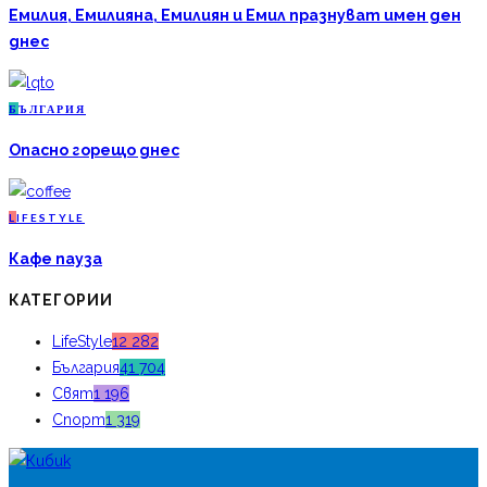
Емилия, Емилияна, Емилиян и Емил празнуват имен ден
днес
Б
ЪЛГАРИЯ
Опасно горещо днес
L
IFESTYLE
Кафе пауза
КАТЕГОРИИ
LifeStyle
12 282
България
41 704
Свят
1 196
Спорт
1 319