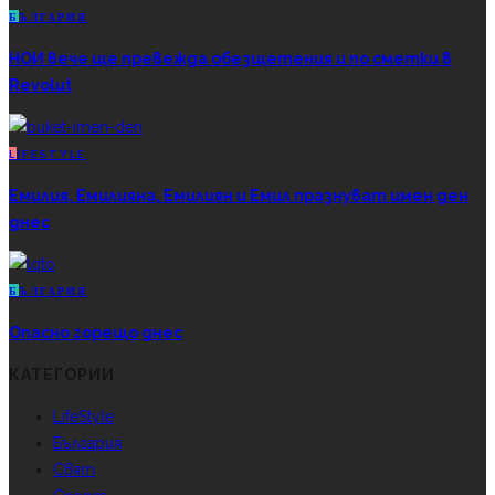
Б
ЪЛГАРИЯ
НОИ вече ще превежда обезщетения и по сметки в
Revolut
L
IFESTYLE
Емилия, Емилияна, Емилиян и Емил празнуват имен ден
днес
Б
ЪЛГАРИЯ
Опасно горещо днес
КАТЕГОРИИ
LifeStyle
България
Свят