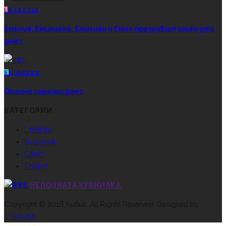
L
IFESTYLE
Емилия, Емилияна, Емилиян и Емил празнуват имен ден
днес
Б
ЪЛГАРИЯ
Опасно горещо днес
КАТЕГОРИИ
LifeStyle
България
Свят
Спорт
НЕПОЗНАТА ХРАНИЛКА
Copyright © 2016 Кибик. All Rights Reserved. Designed by
ITGstudio