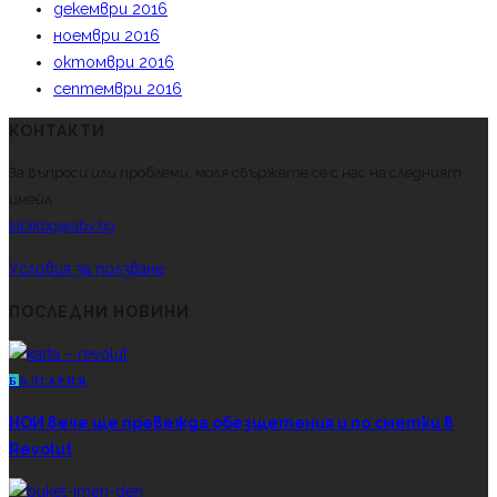
декември 2016
ноември 2016
октомври 2016
септември 2016
КОНТАКТИ
За въпроси или проблеми, моля свържете се с нас на следният
имейл.
kibikbg@abv.bg
Условия за ползване
ПОСЛЕДНИ НОВИНИ
Б
ЪЛГАРИЯ
НОИ вече ще превежда обезщетения и по сметки в
Revolut