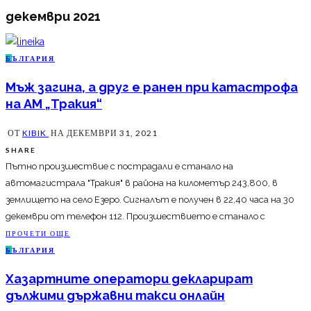
декември 2021
Б
ЪЛГАРИЯ
Мъж загина, а друг е ранен при катастрофа
на АМ „Тракия“
ОТ
KIBIK
НА
ДЕКЕМВРИ 31, 2021
SHARE
Пътно произшествие с пострадали е станало на
автомагистрала "Тракия" в района на километър 243,800, в
землището на село Езеро. Сигналът е получен в 22,40 часа на 30
декември от телефон 112. Произшествието е станало с
ПРОЧЕТИ ОЩЕ
Б
ЪЛГАРИЯ
Хазартните оператори декларират
дължими държавни такси онлайн