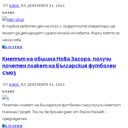
ОТ
KIBIK
НА
ДЕКЕМВРИ 31, 2021
SHARE
В първия работен ден на 2022 г. хазартните оператори ще
могат да декларират изцяло онлайн основата, върху която се
начислява
Б
ЪЛГАРИЯ
Кметът на община Нова Загора, получи
почетен плакет на Българския футболен
съюз
ОТ
KIBIK
НА
ДЕКЕМВРИ 31, 2021
SHARE
Почетен плакет на Българския футболен съюз получи кметът
Николай Грозев. Той му бе връчен днес от Райчо Райчев –
председател
Б
ЪЛГАРИЯ