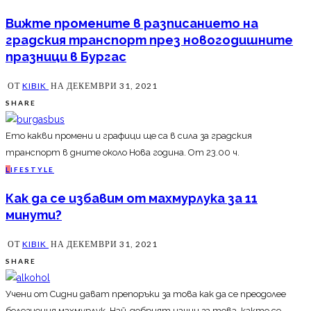
Вижте промените в разписанието на
градския транспорт през новогодишните
празници в Бургас
ОТ
KIBIK
НА
ДЕКЕМВРИ 31, 2021
SHARE
Ето какви промени и графици ще са в сила за градския
транспорт в дните около Нова година. От 23.00 ч.
L
IFESTYLE
Как да се избавим от махмурлука за 11
минути?
ОТ
KIBIK
НА
ДЕКЕМВРИ 31, 2021
SHARE
Учени от Сидни дават препоръки за това как да се преодолее
болезнения махмурлук. Най-добрият начин за това, както се