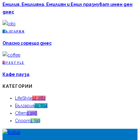
Емилия, Емилияна, Емилиян и Емил празнуват имен ден
днес
Б
ЪЛГАРИЯ
Опасно горещо днес
L
IFESTYLE
Кафе пауза
КАТЕГОРИИ
LifeStyle
12 282
България
41 704
Свят
1 196
Спорт
1 319