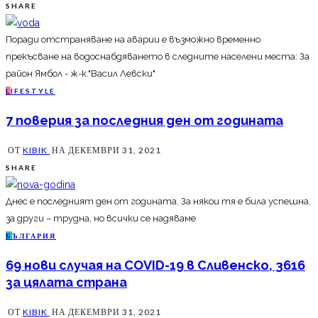
SHARE
Поради отстраняване на аварии е възможно временно
прекъсване на водоснабдяването в следните населени места: За
район Ямбол - ж-к."Васил Левски"
L
IFESTYLE
7 поверия за последния ден от годината
ОТ
KIBIK
НА
ДЕКЕМВРИ 31, 2021
SHARE
Днес е последният ден от годината. За някои тя е била успешна,
за други – трудна, но всички се надяваме
Б
ЪЛГАРИЯ
69 нови случая на COVID-19 в Сливенско, 3616
за цялата страна
ОТ
KIBIK
НА
ДЕКЕМВРИ 31, 2021