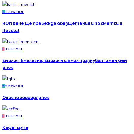
Б
ЪЛГАРИЯ
НОИ вече ще превежда обезщетения и по сметки в
Revolut
L
IFESTYLE
Емилия, Емилияна, Емилиян и Емил празнуват имен ден
днес
Б
ЪЛГАРИЯ
Опасно горещо днес
L
IFESTYLE
Кафе пауза