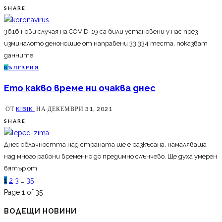
SHARE
3616 нови случая на COVID-19 са били установени у нас през
изминалото денонощие от направени 33 334 теста, показват
данните
Б
ЪЛГАРИЯ
Ето какво време ни очаква днес
ОТ
KIBIK
НА
ДЕКЕМВРИ 31, 2021
SHARE
Днес облачността над страната ще е разкъсана, намаляваща
над много райони временно до предимно слънчево. Ще духа умерен
вятър от
1
2
3
…
35
Page 1 of 35
ВОДЕЩИ НОВИНИ