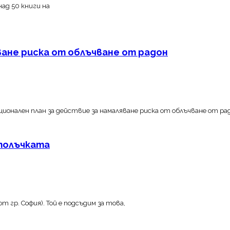
ад 50 книги на
ане риска от облъчване от радон
ален план за действие за намаляване риска от облъчване oт рад
етолъчката
от гр. София). Той е подсъдим за това,