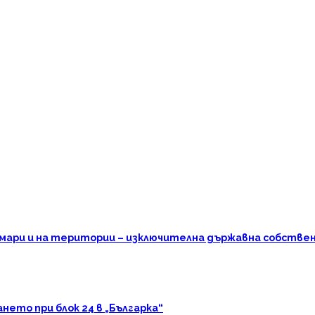
омари и на територии – изключителна държавна собстве
ето при блок 24 в „Българка“