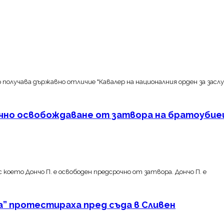
 получава държавно отличие "Кавалер на националния орден за заслу
но освобождаване от затвора на братоубие
което Дончо П. е освободен предсрочно от затвора. Дончо П. е
а” протестираха пред съда в Сливен