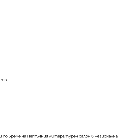
лята
и по време на Петъчния литературен салон в Регионална