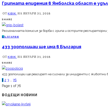
Грипната епидемия в Ямболска област е удъ
ОТ
KIBIK
НА
ЯНУАРИ 31, 2018
SHARE
Регионалната комисия за борба с грипа и острите респираторни з
Б
ЪЛГАРИЯ
433 зоополицаи ще има в България
ОТ
KIBIK
НА
ЯНУАРИ 31, 2018
SHARE
433 зоополицаи ще реагират на сигнали за инциденти с животни 
1
2
3
…
76
Page 1 of 76
ВОДЕЩИ НОВИНИ