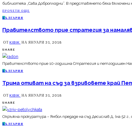
библиотека „Сава Доброплодни”. В представянето бяха включени н
ПРОЧЕТИ ОЩЕ
Б
ЪЛГАРИЯ
Правителството прие стратегия за намаляв
ОТ
KIBIK
НА
ЯНУАРИ 31, 2018
SHARE
Правителството прие 10-годишна Стратегия и петгодишен Национ
Б
ЪЛГАРИЯ
Трима отиват на съд за взривовете край П
ОТ
KIBIK
НА
ЯНУАРИ 31, 2018
SHARE
Окръжна прокуратура – Ямбол предаде на съд Десислав Д. (на 52 г., 
Б
ЪЛГАРИЯ