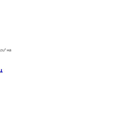
ги" на
ц