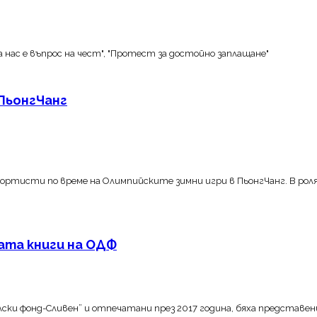
 нас е въпрос на чест", "Протест за достойно заплащане"
 ПьонгЧанг
портисти по време на Олимпийските зимни игри в ПьонгЧанг. В ро
ата книги на ОДФ
ки фонд-Сливен” и отпечатани през 2017 година, бяха представен