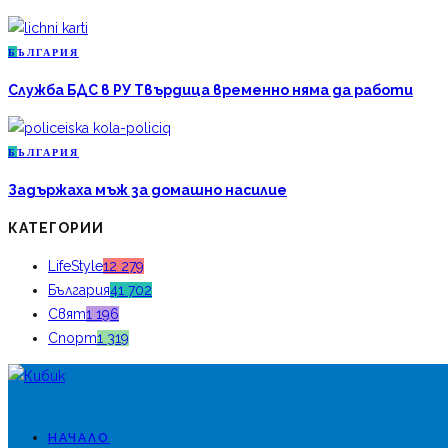
Б
ЪЛГАРИЯ
Служба БДС в РУ Твърдица временно няма да работи
Б
ЪЛГАРИЯ
Задържаха мъж за домашно насилие
КАТЕГОРИИ
LifeStyle
12 279
България
41 702
Свят
1 196
Спорт
1 319
НАЧАЛО