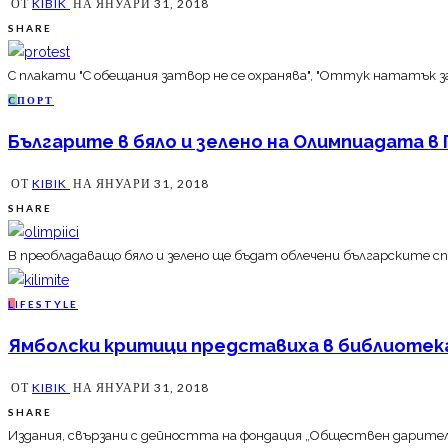
ОТ
KIBIK
НА
ЯНУАРИ 31, 2018
SHARE
С плакати "С обещания затвор не се охранява", "Оттук нататък за
С
ПОРТ
Българите в бяло и зелено на Олимпиадата в
ОТ
KIBIK
НА
ЯНУАРИ 31, 2018
SHARE
В преобладаващо бяло и зелено ще бъдат облечени българските с
L
IFESTYLE
Ямболски критици представиха в библиотек
ОТ
KIBIK
НА
ЯНУАРИ 31, 2018
SHARE
Издания, свързани с дейността на фондация „Обществен дарителс