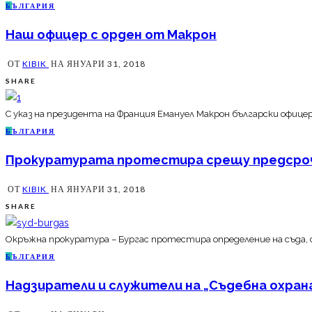
Б
ЪЛГАРИЯ
Наш офицер с орден от Макрон
ОТ
KIBIK
НА
ЯНУАРИ 31, 2018
SHARE
С указ на президента на Франция Емануел Макрон български офицер
Б
ЪЛГАРИЯ
Прокуратурата протестира срещу предсроч
ОТ
KIBIK
НА
ЯНУАРИ 31, 2018
SHARE
Окръжна прокуратура – Бургас протестира определение на съда, с 
Б
ЪЛГАРИЯ
Надзиратели и служители на „Съдебна охран