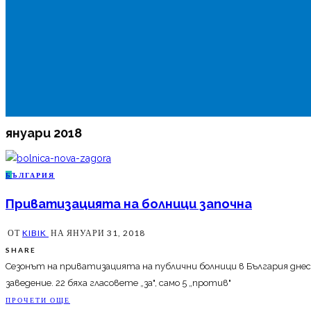
януари 2018
Б
ЪЛГАРИЯ
Приватизацията на болници започна
ОТ
KIBIK
НА
ЯНУАРИ 31, 2018
SHARE
Сезонът на приватизацията на публични болници в България днес
заведение. 22 бяха гласовете „за", само 5 „против"
ПРОЧЕТИ ОЩЕ