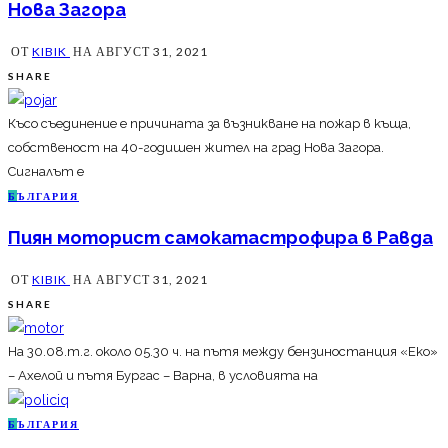
Нова Загора
ОТ
KIBIK
НА
АВГУСТ 31, 2021
SHARE
Късо съединение е причината за възникване на пожар в къща,
собственост на 40-годишен жител на град Нова Загора.
Сигналът е
Б
ЪЛГАРИЯ
Пиян моторист самокатастрофира в Равда
ОТ
KIBIK
НА
АВГУСТ 31, 2021
SHARE
На 30.08.т.г. около 05.30 ч. на пътя между бензиностанция «Еко»
– Ахелой и пътя Бургас – Варна, в условията на
Б
ЪЛГАРИЯ