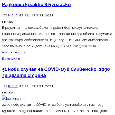
Разкриха кражби в Бургаско
ОТ
KIBIK
НА
АВГУСТ 31, 2021
SHARE
В резултат на полицейските действия на служители от
Районно управление – Айтос по отношение кражбата на сумата
от 700 евро, собственост на 50-годишен мъж от айтоското
село Караново, осъществена на 29.08.т.г. от дома му за
ПРОЧЕТИ ОЩЕ
Б
ЪЛГАРИЯ
51 нови случая на COVID-19 в Сливенско, 2090
за цялата страна
ОТ
KIBIK
НА
АВГУСТ 31, 2021
SHARE
2090 нови случая на COVID-19 са били установени у нас през
изминалото денонощие от направени 32 070 теста, показват