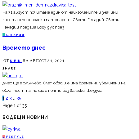
На 31 август почитаме един от най-големите и значими
константинополски патриарси – Свети Генадий. Свети
Генадий предава Богу дух през
Б
ЪЛГАРИЯ
Времето днес
ОТ
KIBIK
НА
АВГУСТ 31, 2021
SHARE
Днес ще е слънчево. След обяд ще има временни увеличени на
облачността, но ще е почти без валежи. Ще духа
1
2
3
…
35
Page 1 of 35
ВОДЕЩИ НОВИНИ
L
IFESTYLE