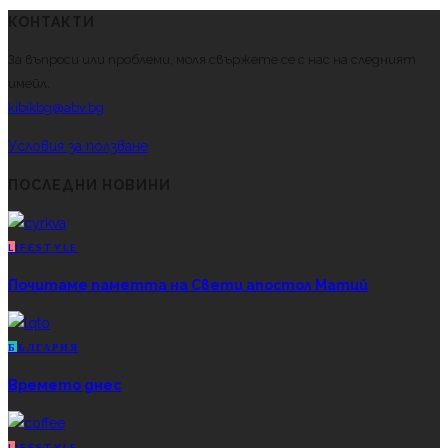
КОНТАКТИ
За въпроси или проблеми, моля свържете се с нас на следният
имейл.
kibikbg@abv.bg
Условия за ползване
ПОСЛЕДНИ НОВИНИ
L
IFESTYLE
Почитаме паметта на Свети апостол Матий
Б
ЪЛГАРИЯ
Времето днес
L
IFESTYLE