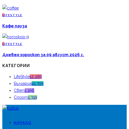
L
IFESTYLE
Кафе пауза
L
IFESTYLE
Дневен хороскоп за 09 август 2026 г.
КАТЕГОРИИ
LifeStyle
12 285
България
41 705
Свят
1 196
Спорт
1 319
НАЧАЛО