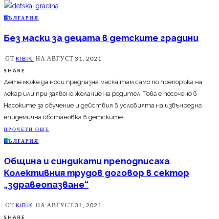
Б
ЪЛГАРИЯ
Без маски за децата в детските градини
ОТ
KIBIK
НА
АВГУСТ 31, 2021
SHARE
Дете може да носи предпазна маска там само по препоръка на
лекар или при заявено желание на родител. Това е посочено в
Насоките за обучение и действия в условията на извънредна
епидемична обстановка в детските
ПРОЧЕТИ ОЩЕ
Б
ЪЛГАРИЯ
Община и синдикати преподписаха
Колективния трудов договор в сектор
„здравеопазване“
ОТ
KIBIK
НА
АВГУСТ 31, 2021
SHARE