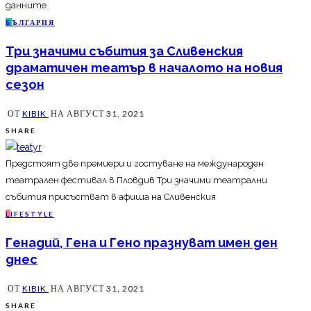
данните
Б
ЪЛГАРИЯ
Три значими събития за Сливенския
драматичен театър в началото на новия
сезон
ОТ
KIBIK
НА
АВГУСТ 31, 2021
SHARE
Предстоят две премиери и гостуване на международен
театрален фестивал в Пловдив Три значими театрални
събития присъстват в афиша на Сливенския
L
IFESTYLE
Генадий, Гена и Гено празнуват имен ден
днес
ОТ
KIBIK
НА
АВГУСТ 31, 2021
SHARE