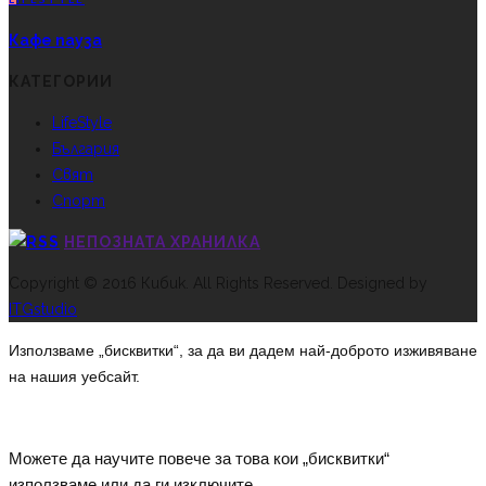
Кафе пауза
КАТЕГОРИИ
LifeStyle
България
Свят
Спорт
НЕПОЗНАТА ХРАНИЛКА
Copyright © 2016 Кибик. All Rights Reserved. Designed by
ITGstudio
Използваме „бисквитки“, за да ви дадем най-доброто изживяване
на нашия уебсайт.
Можете да научите повече за това кои „бисквитки“
използваме или да ги изключите