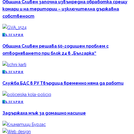
Община Сливен започна извънредна обработка срещу
комари и на територии – изключителна държавна
собственост
Б
ЪЛГАРИЯ
Община Сливен решава 50-годишен проблем с
отводняването при блок 24 в „Българка“
Б
ЪЛГАРИЯ
Служба БДС в РУ Твърдица временно няма да работи
Б
ЪЛГАРИЯ
Задържаха мъж за домашно насилие