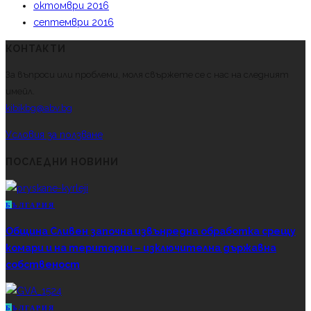
октомври 2016
септември 2016
КОНТАКТИ
За въпроси или проблеми, моля свържете се с нас на следният
имейл.
kibikbg@abv.bg
Условия за ползване
ПОСЛЕДНИ НОВИНИ
Б
ЪЛГАРИЯ
Община Сливен започна извънредна обработка срещу
комари и на територии – изключителна държавна
собственост
Б
ЪЛГАРИЯ