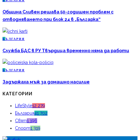
Б
ЪЛГАРИЯ
Община Сливен решава 50-годишен проблем с
отводняването при блок 24 в „Българка“
Б
ЪЛГАРИЯ
Служба БДС в РУ Твърдица временно няма да работи
Б
ЪЛГАРИЯ
Задържаха мъж за домашно насилие
КАТЕГОРИИ
LifeStyle
12 279
България
41 702
Свят
1 196
Спорт
1 319