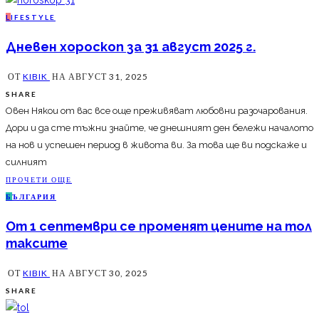
L
IFESTYLE
Дневен хороскоп за 31 август 2025 г.
ОТ
KIBIK
НА
АВГУСТ 31, 2025
SHARE
Овен Някои от вас все още преживяват любовни разочарования.
Дори и да сте тъжни знайте, че днешният ден бележи началото
на нов и успешен период в живота ви. За това ще ви подскаже и
силният
ПРОЧЕТИ ОЩЕ
Б
ЪЛГАРИЯ
От 1 септември се променят цените на тол
таксите
ОТ
KIBIK
НА
АВГУСТ 30, 2025
SHARE