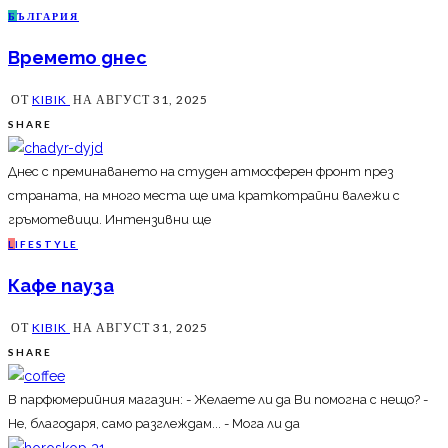
Б
ЪЛГАРИЯ
Времето днес
ОТ
KIBIK
НА
АВГУСТ 31, 2025
SHARE
Днес с преминаването на студен атмосферен фронт през
страната, на много места ще има краткотрайни валежи с
гръмотевици. Интензивни ще
L
IFESTYLE
Кафе пауза
ОТ
KIBIK
НА
АВГУСТ 31, 2025
SHARE
В парфюмерийния магазин: - Желаете ли да Ви помогна с нещо? -
Не, благодаря, само разглеждам... - Мога ли да