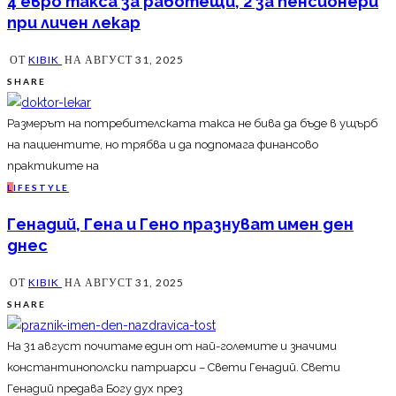
4 евро такса за работещи, 2 за пенсионери
при личен лекар
ОТ
KIBIK
НА
АВГУСТ 31, 2025
SHARE
Размерът на потребителската такса не бива да бъде в ущърб
на пациентите, но трябва и да подпомага финансово
практиките на
L
IFESTYLE
Генадий, Гена и Гено празнуват имен ден
днес
ОТ
KIBIK
НА
АВГУСТ 31, 2025
SHARE
На 31 август почитаме един от най-големите и значими
константинополски патриарси – Свети Генадий. Свети
Генадий предава Богу дух през