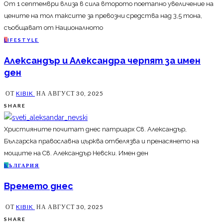
От 1 септември влиза в сила второто поетапно увеличение на
цените на тол таксите за превозни средства над 3,5 тона,
съобщават от Националното
L
IFESTYLE
Александър и Александра черпят за имен
ден
ОТ
KIBIK
НА
АВГУСТ 30, 2025
SHARE
Християните почитат днес патриарх Св. Александър,
Българска православна църква отбелязва и пренасянето на
мощите на Св. Александър Невски. Имен ден
Б
ЪЛГАРИЯ
Времето днес
ОТ
KIBIK
НА
АВГУСТ 30, 2025
SHARE