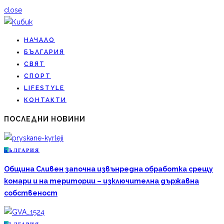
close
НАЧАЛО
БЪЛГАРИЯ
СВЯТ
СПОРТ
LIFESTYLE
КОНТАКТИ
ПОСЛЕДНИ НОВИНИ
Б
ЪЛГАРИЯ
Община Сливен започна извънредна обработка срещу
комари и на територии – изключителна държавна
собственост