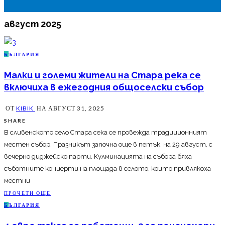
август 2025
Б
ЪЛГАРИЯ
Малки и големи жители на Стара река се
включиха в ежегодния общоселски събор
ОТ
KIBIK
НА
АВГУСТ 31, 2025
SHARE
В сливенското село Стара сека се провежда традиционният
местен събор. Празникът започна още в петък, на 29 август, с
вечерно диджейско парти. Кулминацията на събора бяха
съботните концерти на площада в селото, които привлякоха
местни
ПРОЧЕТИ ОЩЕ
Б
ЪЛГАРИЯ