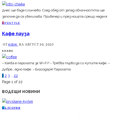
Днес ще бъде слънчево. След обяд от запад облачността ще
започне да се увеличава. Привечер и през нощта срещу неделя
L
IFESTYLE
Кафе пауза
ОТ
KIBIK
НА
АВГУСТ 30, 2025
SHARE
– Каква е паролата за Wi-Fi? – Трябва първо да си купите кафе. –
Добре… едно кафе. – Благодаря! Паролата
1
2
3
…
22
Page 1 of 22
ВОДЕЩИ НОВИНИ
Б
ЪЛГАРИЯ