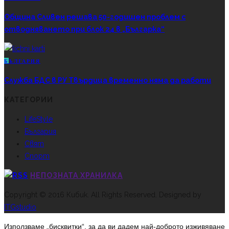
Община Сливен решава 50-годишен проблем с
отводняването при блок 24 в „Българка“
Б
ЪЛГАРИЯ
Служба БДС в РУ Твърдица временно няма да работи
КАТЕГОРИИ
LifeStyle
България
Свят
Спорт
НЕПОЗНАТА ХРАНИЛКА
Copyright © 2016 Кибик. All Rights Reserved. Designed by
ITGstudio
Използваме „бисквитки“, за да ви дадем най-доброто изживяване