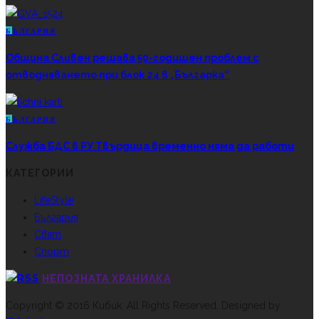
Б
ЪЛГАРИЯ
Община Сливен решава 50-годишен проблем с
отводняването при блок 24 в „Българка“
Б
ЪЛГАРИЯ
Служба БДС в РУ Твърдица временно няма да работи
КАТЕГОРИИ
LifeStyle
България
Свят
Спорт
НЕПОЗНАТА ХРАНИЛКА
Copyright © 2016 Кибик. All Rights Reserved. Designed by