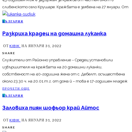
сливенското село Крушаре. Кражбата е заявена на 27 януари. От
Б
ЪЛГАРИЯ
Разкриха крадец на домашна луканка
ОТ
KIBIK
НА
ЯНУАРИ 31, 2022
SHARE
Служители от Районно управление – Средец установили
извършителя на кражбата на 20 домашни луканки,
собственост на 40-годишна жена от с. Дебелт, осъществена
около 23.30 ч. на 20.01.т.г. от дома й – това е 17-годишен младеж
ПРОЧЕТИ ОЩЕ
Б
ЪЛГАРИЯ
Заловиха пиян шофьор край Айтос
ОТ
KIBIK
НА
ЯНУАРИ 31, 2022
SHARE