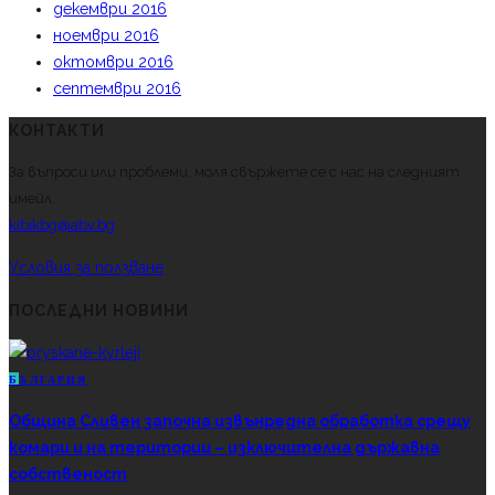
декември 2016
ноември 2016
октомври 2016
септември 2016
КОНТАКТИ
За въпроси или проблеми, моля свържете се с нас на следният
имейл.
kibikbg@abv.bg
Условия за ползване
ПОСЛЕДНИ НОВИНИ
Б
ЪЛГАРИЯ
Община Сливен започна извънредна обработка срещу
комари и на територии – изключителна държавна
собственост