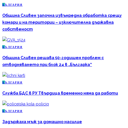
Б
ЪЛГАРИЯ
Община Сливен започна извънредна обработка срещу
комари и на територии – изключителна държавна
собственост
Б
ЪЛГАРИЯ
Община Сливен решава 50-годишен проблем с
отводняването при блок 24 в „Българка“
Б
ЪЛГАРИЯ
Служба БДС в РУ Твърдица временно няма да работи
Б
ЪЛГАРИЯ
Задържаха мъж за домашно насилие