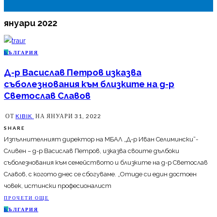
януари 2022
Б
ЪЛГАРИЯ
Д-р Васислав Петров изказва
съболезнования към близките на д-р
Светослав Славов
ОТ
KIBIK
НА
ЯНУАРИ 31, 2022
SHARE
Изпълнителният директор на МБАЛ „Д-р Иван Селимински“-
Сливен – д-р Васислав Петров, изказва своите дълбоки
съболезнования към семейството и близките на д-р Светослав
Славов, с когото днес се сбогуваме. „Отиде си един достоен
човек, истински професионалист
ПРОЧЕТИ ОЩЕ
Б
ЪЛГАРИЯ