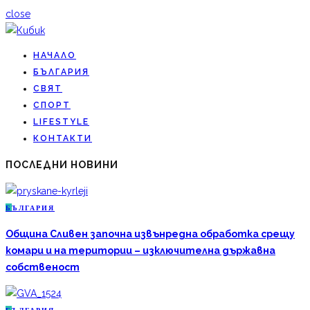
close
НАЧАЛО
БЪЛГАРИЯ
СВЯТ
СПОРТ
LIFESTYLE
КОНТАКТИ
ПОСЛЕДНИ НОВИНИ
Б
ЪЛГАРИЯ
Община Сливен започна извънредна обработка срещу
комари и на територии – изключителна държавна
собственост