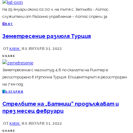
На 29 януари около 02.00 ч. на пътя с. Зетьово - Айтос,
служители от Районно управление – Айтос спрели за
С
ВЯТ
Земетресение разлюля Турция
ОТ
KIBIK
НА
ЯНУАРИ 31, 2022
SHARE
Земетресение с магнитуд 4,8 по скалата на Рихтер е
регистрирано в Източна Турция. Епицентърът е регистриран
на 7 км под
Б
ЪЛГАРИЯ
Стрелбите на „Батмиш“ продължават и
през месец февруари
ОТ
KIBIK
НА
ЯНУАРИ 31, 2022
SHARE