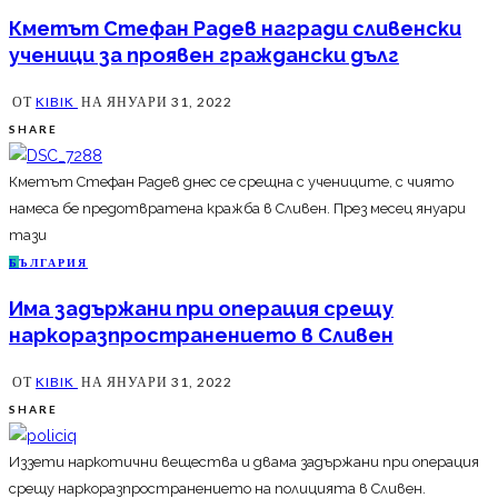
Кметът Стефан Радев награди сливенски
ученици за проявен граждански дълг
ОТ
KIBIK
НА
ЯНУАРИ 31, 2022
SHARE
Кметът Стефан Радев днес се срещна с учениците, с чиято
намеса бе предотвратена кражба в Сливен. През месец януари
тази
Б
ЪЛГАРИЯ
Има задържани при операция срещу
наркоразпространението в Сливен
ОТ
KIBIK
НА
ЯНУАРИ 31, 2022
SHARE
Иззети наркотични вещества и двама задържани при операция
срещу наркоразпространението на полицията в Сливен.