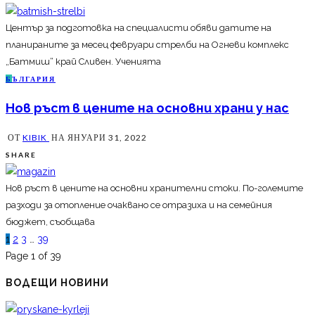
Център за подготовка на специалисти обяви датите на
планираните за месец февруари стрелби на Огневи комплекс
„Батмиш“ край Сливен. Ученията
Б
ЪЛГАРИЯ
Нов ръст в цените на основни храни у нас
ОТ
KIBIK
НА
ЯНУАРИ 31, 2022
SHARE
Нов ръст в цените на основни хранителни стоки. По-големите
разходи за отопление очаквано се отразиха и на семейния
бюджет, съобщава
1
2
3
…
39
Page 1 of 39
ВОДЕЩИ НОВИНИ