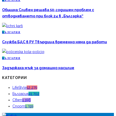
Б
ЪЛГАРИЯ
Община Сливен решава 50-годишен проблем с
отводняването при блок 24 в „Българка“
Б
ЪЛГАРИЯ
Служба БДС в РУ Твърдица временно няма да работи
Б
ЪЛГАРИЯ
Задържаха мъж за домашно насилие
КАТЕГОРИИ
LifeStyle
12 279
България
41 702
Свят
1 196
Спорт
1 319