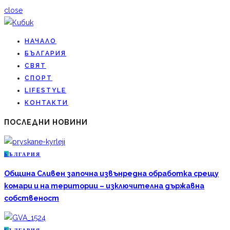
close
НАЧАЛО
БЪЛГАРИЯ
СВЯТ
СПОРТ
LIFESTYLE
КОНТАКТИ
ПОСЛЕДНИ НОВИНИ
Б
ЪЛГАРИЯ
Община Сливен започна извънредна обработка срещу
комари и на територии – изключителна държавна
собственост