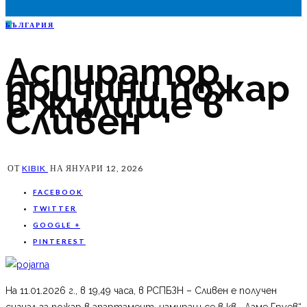
Б
ЪЛГАРИЯ
Аспиратор
причини пожар
в жилище в
Сливен
ОТ
KIBIK
НА
ЯНУАРИ 12, 2026
FACEBOOK
TWITTER
GOOGLE +
PINTEREST
На 11.01.2026 г., в 19,49 часа, в РСПБЗН – Сливен е получен
сигнал за пожар в апартамент, намиращ се в кв. „Даме Груев“