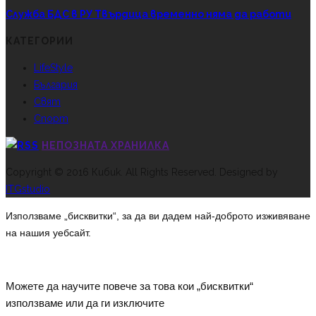
Служба БДС в РУ Твърдица временно няма да работи
КАТЕГОРИИ
LifeStyle
България
Свят
Спорт
НЕПОЗНАТА ХРАНИЛКА
Copyright © 2016 Кибик. All Rights Reserved. Designed by
ITGstudio
Използваме „бисквитки“, за да ви дадем най-доброто изживяване
на нашия уебсайт.
Можете да научите повече за това кои „бисквитки“
използваме или да ги изключите