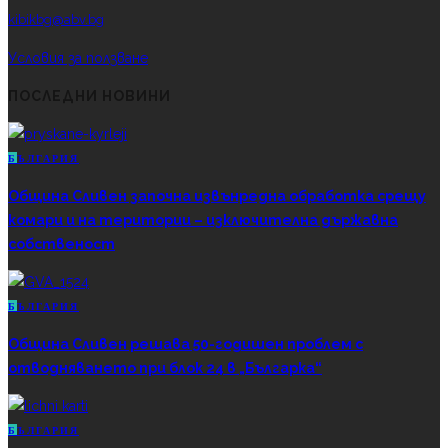
kibikbg@abv.bg
Условия за ползване
ПОСЛЕДНИ НОВИНИ
Б
ЪЛГАРИЯ
Община Сливен започна извънредна обработка срещу
комари и на територии – изключителна държавна
собственост
Б
ЪЛГАРИЯ
Община Сливен решава 50-годишен проблем с
отводняването при блок 24 в „Българка“
Б
ЪЛГАРИЯ