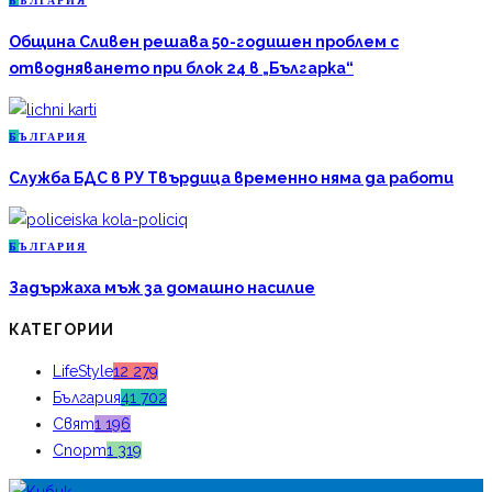
Б
ЪЛГАРИЯ
Община Сливен решава 50-годишен проблем с
отводняването при блок 24 в „Българка“
Б
ЪЛГАРИЯ
Служба БДС в РУ Твърдица временно няма да работи
Б
ЪЛГАРИЯ
Задържаха мъж за домашно насилие
КАТЕГОРИИ
LifeStyle
12 279
България
41 702
Свят
1 196
Спорт
1 319