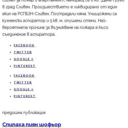
в град Сливен. Произшествието е ликвидирано от един
екип на РСПБЗН-Сливен. Пострадали няма. Унищожени са
кухненски аспиратор и 5 кв. м. опушени стени. Най-
вероятната причина за възникване на пожара е късо
съединение в аспиратора.
FACEBOOK
TWITTER
GOOGLE +
PINTEREST
FACEBOOK
TWITTER
GOOGLE +
PINTEREST
предишна публикация
Спипаха пиян шофьор