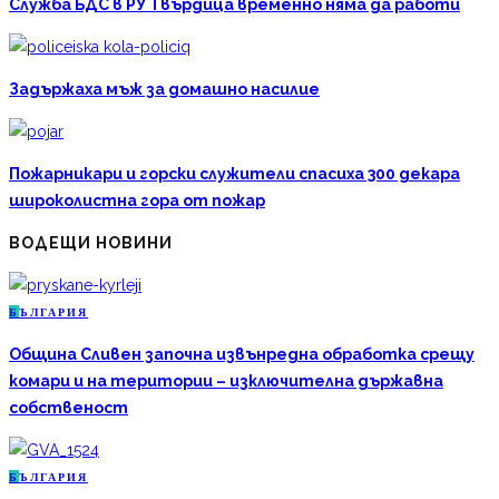
Служба БДС в РУ Твърдица временно няма да работи
Задържаха мъж за домашно насилие
Пожарникари и горски служители спасиха 300 декара
широколистна гора от пожар
ВОДЕЩИ НОВИНИ
Б
ЪЛГАРИЯ
Община Сливен започна извънредна обработка срещу
комари и на територии – изключителна държавна
собственост
Б
ЪЛГАРИЯ