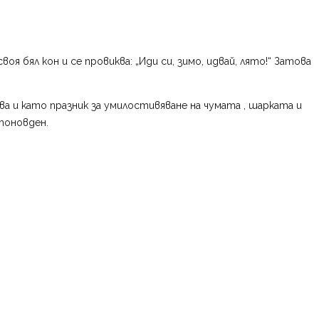
я бял кон и се провиква: „Иди си, зимо, идвай, лято!“ Затова
ва и като празник за умилостивяване на чумата , шарката и
тоновден.