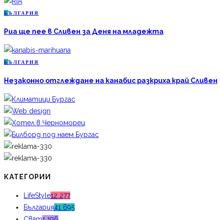
Б
ЪЛГАРИЯ
Риа ще пее в Сливен за Деня на младежта
Б
ЪЛГАРИЯ
Незаконно отглеждане на канабис разкриха край Сливен
КАТЕГОРИИ
LifeStyle
12 277
България
41 695
Свят
1 196