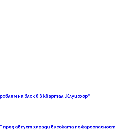
блем на блок 6 в квартал „Клуцохор“
“ през август заради високата пожароопасност