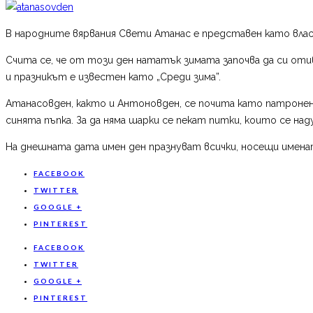
В народните вярвания Свети Атанас е представен като влас
Счита се, че от този ден нататък зимата започва да си отива
и празникът е известен като „Среди зима”.
Атанасовден, както и Антоновден, се почита като патронен п
синята пъпка. За да няма шарки се пекат питки, които се н
На днешната дата имен ден празнуват всички, носещи имената
FACEBOOK
TWITTER
GOOGLE +
PINTEREST
FACEBOOK
TWITTER
GOOGLE +
PINTEREST