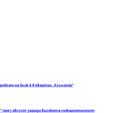
блем на блок 6 в квартал „Клуцохор“
“ през август заради високата пожароопасност