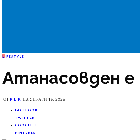
L
IFESTYLE
Атанасовден е
ОТ
KIBIK
НА
ЯНУАРИ 18, 2026
FACEBOOK
TWITTER
GOOGLE +
PINTEREST