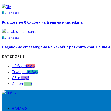
Б
ЪЛГАРИЯ
Риа ще пее в Сливен за Деня на младежта
Б
ЪЛГАРИЯ
Незаконно отглеждане на канабис разкриха край Сливен
КАТЕГОРИИ
LifeStyle
12 277
България
41 695
Свят
1 196
Спорт
1 319
НАЧАЛО