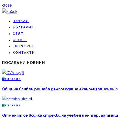
close
НАЧАЛО
БЪЛГАРИЯ
СВЯТ
СПОРТ
LIFESTYLE
КОНТАКТИ
ПОСЛЕДНИ НОВИНИ
Б
ЪЛГАРИЯ
Община Сливен решава дългогодишен канализационен про
Б
ЪЛГАРИЯ
Отменят се всички стрелби на учебен център „Батмиш