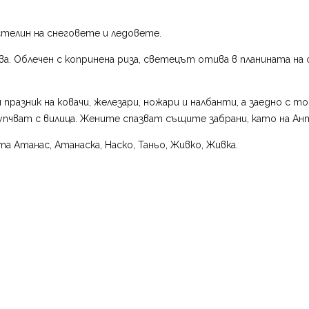
телин на снеговете и ледовете.
. Облечен с копринена риза, светецът отива в планината на сво
разник на ковачи, железари, ножари и налбанти, а заедно с то
адупчват с вилица. Жените спазват същите забрани, като на Ан
 Атанас, Атанаска, Наско, Таньо, Живко, Живка.