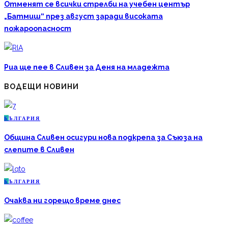
Отменят се всички стрелби на учебен център
„Батмиш“ през август заради високата
пожароопасност
Риа ще пее в Сливен за Деня на младежта
ВОДЕЩИ НОВИНИ
Б
ЪЛГАРИЯ
Община Сливен осигури нова подкрепа за Съюза на
слепите в Сливен
Б
ЪЛГАРИЯ
Очаква ни горещо време днес