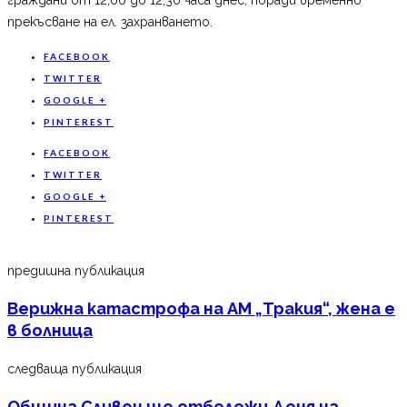
прекъсване на ел. захранването.
FACEBOOK
TWITTER
GOOGLE +
PINTEREST
FACEBOOK
TWITTER
GOOGLE +
PINTEREST
предишна публикация
Верижна катастрофа на АМ „Тракия“, жена е
в болница
следваща публикация
Община Сливен ще отбележи Деня на