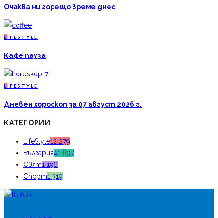
Очаква ни горещо време днес
L
IFESTYLE
Кафе пауза
L
IFESTYLE
Дневен хороскоп за 07 август 2026 г.
КАТЕГОРИИ
LifeStyle
12 279
България
41 697
Свят
1 196
Спорт
1 319