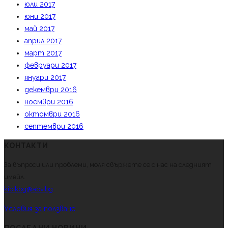
юли 2017
юни 2017
май 2017
април 2017
март 2017
февруари 2017
януари 2017
декември 2016
ноември 2016
октомври 2016
септември 2016
КОНТАКТИ
За въпроси или проблеми, моля свържете се с нас на следният
имейл.
kibikbg@abv.bg
Условия за ползване