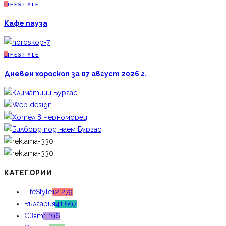
L
IFESTYLE
Кафе пауза
L
IFESTYLE
Дневен хороскоп за 07 август 2026 г.
КАТЕГОРИИ
LifeStyle
12 279
България
41 697
Свят
1 196