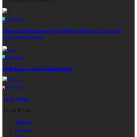
ПОСЛЕДНИ НОВИНИ
Б
ЪЛГАРИЯ
Община Сливен осигури нова подкрепа за Съюза на
слепите в Сливен
Б
ЪЛГАРИЯ
Очаква ни горещо време днес
L
IFESTYLE
Кафе пауза
КАТЕГОРИИ
LifeStyle
България