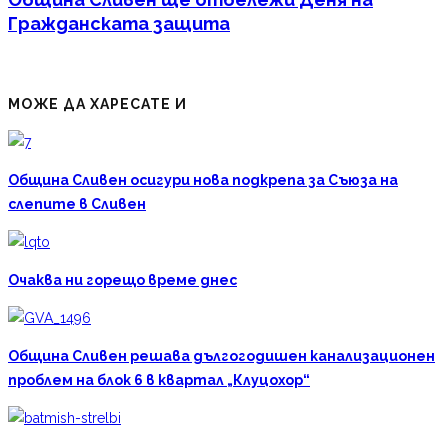
Гражданската защита
МОЖЕ ДА ХАРЕСАТЕ И
Община Сливен осигури нова подкрепа за Съюза на
слепите в Сливен
Очаква ни горещо време днес
Община Сливен решава дългогодишен канализационен
проблем на блок 6 в квартал „Клуцохор“