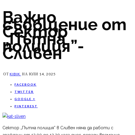
Важно
съобщение от
Сектор
„Пътна
полиция”-
Сливен
ОТ
KIBIK
НА
ЮЛИ 14, 2025
FACEBOOK
TWITTER
GOOGLE +
PINTEREST
Сектор „Пътна полиция” в Сливен няма да работи с
граждани от 12,00 до 12,30 часа днес, поради временно