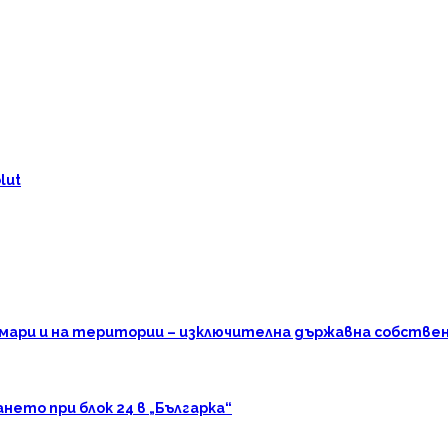
lut
омари и на територии – изключителна държавна собстве
ето при блок 24 в „Българка“