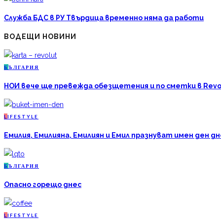
Служба БДС в РУ Твърдица временно няма да работи
ВОДЕЩИ НОВИНИ
Б
ЪЛГАРИЯ
НОИ вече ще превежда обезщетения и по сметки в Revo
L
IFESTYLE
Емилия, Емилияна, Емилиян и Емил празнуват имен ден дн
Б
ЪЛГАРИЯ
Опасно горещо днес
L
IFESTYLE