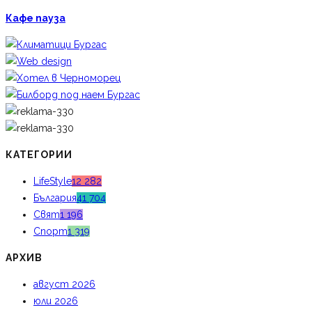
Кафе пауза
КАТЕГОРИИ
LifeStyle
12 282
България
41 704
Свят
1 196
Спорт
1 319
АРХИВ
август 2026
юли 2026