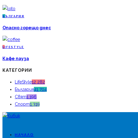
Б
ЪЛГАРИЯ
Опасно горещо днес
L
IFESTYLE
Кафе пауза
КАТЕГОРИИ
LifeStyle
12 282
България
41 704
Свят
1 196
Спорт
1 319
НАЧАЛО