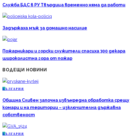
Служба БДС в РУ Твърдица временно няма да работи
Задържаха мъж за домашно насилие
Пожарникари и горски служители спасиха 300 декара
широколистна гора от пожар
ВОДЕЩИ НОВИНИ
Б
ЪЛГАРИЯ
Община Сливен започна извънредна обработка срещу
комари и на територии – изключителна държавна
собственост
Б
ЪЛГАРИЯ