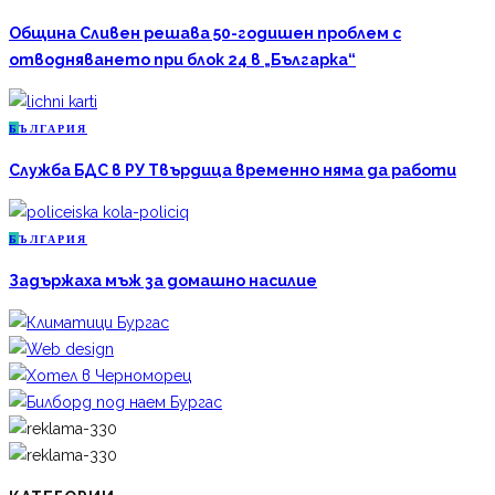
Община Сливен решава 50-годишен проблем с
отводняването при блок 24 в „Българка“
Б
ЪЛГАРИЯ
Служба БДС в РУ Твърдица временно няма да работи
Б
ЪЛГАРИЯ
Задържаха мъж за домашно насилие