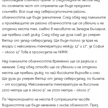
по-голямата част от страната ще бъде предимно
слънчево. Все още над североизточните райони
облачността ще бъде значителна. След обяд над планините
и прилежащите им райони облачността ще се увеличи и на
отделни места там, главно в масивите на Западна България,
ще превали слаб дъжд. След обяд ще духа слаб до умерен
вятър от запад-северозапад. Ще бъде топло за края на
януари с максимални температури между 12° и 17°, за София
– около 12°.Това е прогнозата на НИМХ.
Над планините облачността временно ще се разкъса и
намалее. След обяд отново ще се увеличи и на отделни
места ще превали дъжд, по най-високите върхове и сняг.
Ще духа до умерен вятър от запад-северозапад, по билата
– от югозапад. Максималната температура на височина
1200 метра ще е около 9°, на 2000 метра – около 2°.
По Черноморието на места в сутрешните часове
видимостта ще бъде намалена с ниска облачност. През