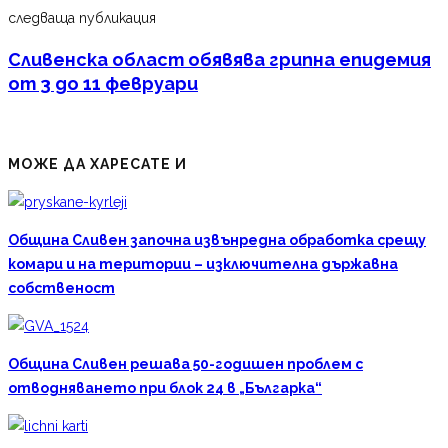
следваща публикация
Сливенска област обявява грипна епидемия
от 3 до 11 февруари
МОЖЕ ДА ХАРЕСАТЕ И
Община Сливен започна извънредна обработка срещу
комари и на територии – изключителна държавна
собственост
Община Сливен решава 50-годишен проблем с
отводняването при блок 24 в „Българка“