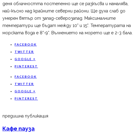
деня облачността постепенно ще се разкъсва и намалява,
най-късно над крайните северни райони. Ще духа слаб до
умерен вятър от запад-северозапад. Максималните
температури ще бъдат между 10° и 15°. Температурата на
морската вода е 8°-9°. Вълнението на морето ще е 2-3 бала.
FACEBOOK
TWITTER
GOOGLE +
PINTEREST
FACEBOOK
TWITTER
GOOGLE +
PINTEREST
предишна публикация
Кафе пауза