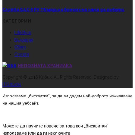
Служба БДС в РУ Твърдица временно няма да работи
КАТЕГОРИИ
LifeStyle
България
Свят
Спорт
НЕПОЗНАТА ХРАНИЛКА
Copyright © 2016 Кибик. All Rights Reserved. Designed by
ITGstudio
Използваме „бисквитки“, за да ви дадем най-доброто изживяване
на нашия уебсайт.
Можете да научите повече за това кои „бисквитки“
използваме или да ги изключите