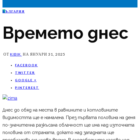
Б
ЪЛГАРИЯ
Времето днес
ОТ
KIBIK
НА
ЯНУАРИ 31, 2025
FACEBOOK
TWITTER
GOOGLE +
PINTEREST
Днес до обяд на места в равнините и котловините
видимостта ще е намалена. През първата половина на деня
по-значителна разкъсана облачност ще има над източната
половина от страната, докато над западната ще
преобладава слънчево време. В следобедните часове над