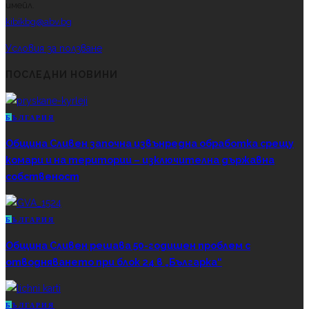
имейл.
kibikbg@abv.bg
Условия за ползване
ПОСЛЕДНИ НОВИНИ
Б
ЪЛГАРИЯ
Община Сливен започна извънредна обработка срещу
комари и на територии – изключителна държавна
собственост
Б
ЪЛГАРИЯ
Община Сливен решава 50-годишен проблем с
отводняването при блок 24 в „Българка“
Б
ЪЛГАРИЯ