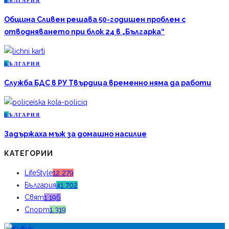
Б
ЪЛГАРИЯ
Община Сливен решава 50-годишен проблем с
отводняването при блок 24 в „Българка“
Б
ЪЛГАРИЯ
Служба БДС в РУ Твърдица временно няма да работи
Б
ЪЛГАРИЯ
Задържаха мъж за домашно насилие
КАТЕГОРИИ
LifeStyle
12 279
България
41 702
Свят
1 196
Спорт
1 319