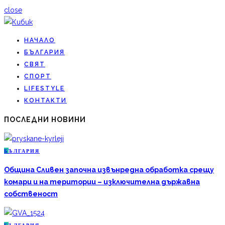
close
НАЧАЛО
БЪЛГАРИЯ
СВЯТ
СПОРТ
LIFESTYLE
КОНТАКТИ
ПОСЛЕДНИ НОВИНИ
Б
ЪЛГАРИЯ
Община Сливен започна извънредна обработка срещу
комари и на територии – изключителна държавна
собственост