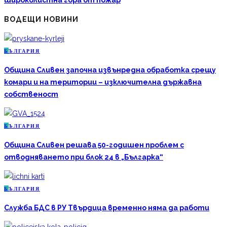
ВОДЕЩИ НОВИНИ
Б
ЪЛГАРИЯ
Община Сливен започна извънредна обработка срещу
комари и на територии – изключителна държавна
собственост
Б
ЪЛГАРИЯ
Община Сливен решава 50-годишен проблем с
отводняването при блок 24 в „Българка“
Б
ЪЛГАРИЯ
Служба БДС в РУ Твърдица временно няма да работи