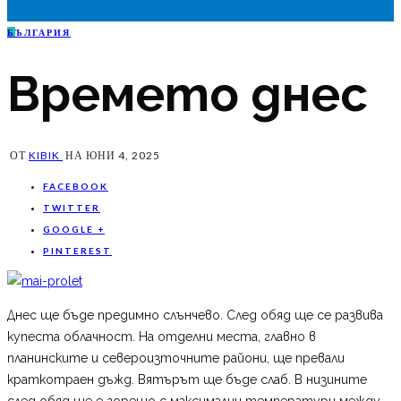
Б
ЪЛГАРИЯ
Времето днес
ОТ
KIBIK
НА
ЮНИ 4, 2025
FACEBOOK
TWITTER
GOOGLE +
PINTEREST
Днес ще бъде предимно слънчево. След обяд ще се развива
купеста облачност. На отделни места, главно в
планинските и североизточните райони, ще превали
краткотраен дъжд. Вятърът ще бъде слаб. В низините
след обяд ще е горещо с максимални температури между