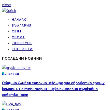
close
НАЧАЛО
БЪЛГАРИЯ
СВЯТ
СПОРТ
LIFESTYLE
КОНТАКТИ
ПОСЛЕДНИ НОВИНИ
Б
ЪЛГАРИЯ
Община Сливен започна извънредна обработка срещу
комари и на територии – изключителна държавна
собственост