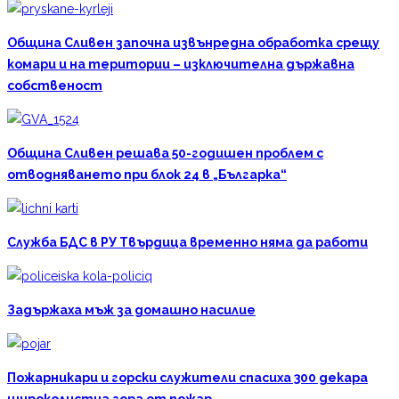
Община Сливен започна извънредна обработка срещу
комари и на територии – изключителна държавна
собственост
Община Сливен решава 50-годишен проблем с
отводняването при блок 24 в „Българка“
Служба БДС в РУ Твърдица временно няма да работи
Задържаха мъж за домашно насилие
Пожарникари и горски служители спасиха 300 декара
широколистна гора от пожар