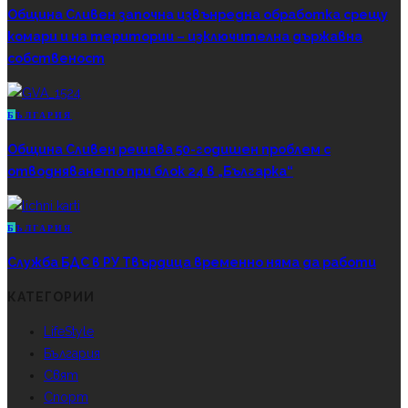
Община Сливен започна извънредна обработка срещу
комари и на територии – изключителна държавна
собственост
Б
ЪЛГАРИЯ
Община Сливен решава 50-годишен проблем с
отводняването при блок 24 в „Българка“
Б
ЪЛГАРИЯ
Служба БДС в РУ Твърдица временно няма да работи
КАТЕГОРИИ
LifeStyle
България
Свят
Спорт