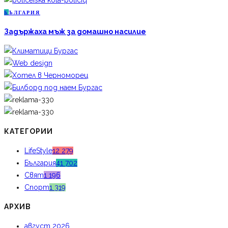
Б
ЪЛГАРИЯ
Задържаха мъж за домашно насилие
КАТЕГОРИИ
LifeStyle
12 279
България
41 702
Свят
1 196
Спорт
1 319
АРХИВ
август 2026