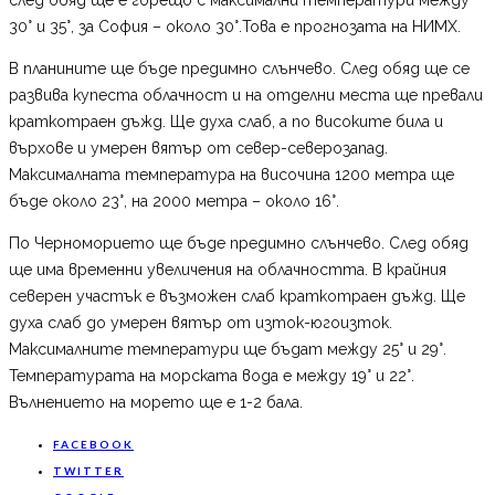
30° и 35°, за София – около 30°.Това е прогнозата на НИМХ.
В планините ще бъде предимно слънчево. След обяд ще се
развива купеста облачност и на отделни места ще превали
краткотраен дъжд. Ще духа слаб, а по високите била и
върхове и умерен вятър от север-северозапад.
Максималната температура на височина 1200 метра ще
бъде около 23°, на 2000 метра – около 16°.
По Черноморието ще бъде предимно слънчево. След обяд
ще има временни увеличения на облачността. В крайния
северен участък е възможен слаб краткотраен дъжд. Ще
духа слаб до умерен вятър от изток-югоизток.
Максималните температури ще бъдат между 25° и 29°.
Температурата на морската вода е между 19° и 22°.
Вълнението на морето ще е 1-2 бала.
FACEBOOK
TWITTER