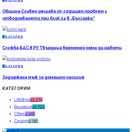
Б
ЪЛГАРИЯ
Община Сливен решава 50-годишен проблем с
отводняването при блок 24 в „Българка“
Б
ЪЛГАРИЯ
Служба БДС в РУ Твърдица временно няма да работи
Б
ЪЛГАРИЯ
Задържаха мъж за домашно насилие
КАТЕГОРИИ
LifeStyle
12 279
България
41 702
Свят
1 196
Спорт
1 319