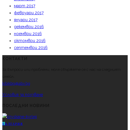
март 2017
февруари 2017
януари 2017
декември 2016
ноември 2016
октомври 2016
септември 2016
КОНТАКТИ
За въпроси или проблеми, моля свържете се с нас на следният
имейл.
kibikbg@abv.bg
Условия за ползване
ПОСЛЕДНИ НОВИНИ
Б
ЪЛГАРИЯ