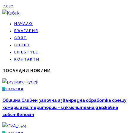
close
НАЧАЛО
БЪЛГАРИЯ
СВЯТ
СПОРТ
LIFESTYLE
КОНТАКТИ
ПОСЛЕДНИ НОВИНИ
Б
ЪЛГАРИЯ
Община Сливен започна извънредна обработка срещу
комари и на територии – изключителна държавна
собственост