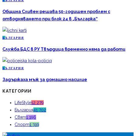
Б
ЪЛГАРИЯ
Община Сливен решава 50-годишен проблем с
отводняването при блок 24 в „Българка“
Б
ЪЛГАРИЯ
Служба БДС в РУ Твърдица временно няма да работи
Б
ЪЛГАРИЯ
Задържаха мъж за домашно насилие
КАТЕГОРИИ
LifeStyle
12 279
България
41 702
Свят
1 196
Спорт
1 319