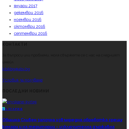
януари 2017
декември 2016
ноември 2016
октомври 2016
септември 2016
КОНТАКТИ
За въпроси или проблеми, моля свържете се с нас на следният
имейл.
kibikbg@abv.bg
Условия за ползване
ПОСЛЕДНИ НОВИНИ
Б
ЪЛГАРИЯ
Община Сливен започна извънредна обработка срещу
комари и на територии – изключителна държавна