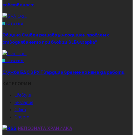
собственост
Б
ЪЛГАРИЯ
Община Сливен решава 50-годишен проблем с
отводняването при блок 24 в „Българка“
Б
ЪЛГАРИЯ
Служба БДС в РУ Твърдица временно няма да работи
КАТЕГОРИИ
LifeStyle
България
Свят
Спорт
НЕПОЗНАТА ХРАНИЛКА