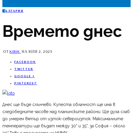
Б
ЪЛГАРИЯ
Времето днес
ОТ
KIBIK
НА
ЮЛИ 2, 2025
FACEBOOK
TWITTER
GOOGLE +
PINTEREST
Днес ще бъде слънчево. Купеста облачност ще има в
следобедните часове над планинските райони. Ще духа слаб
до умерен вятър от изток-североизток. Максималните
температури ще бъдат между 30° и 35°, за София – около
30°.Това е прогнозата на НИМХ.