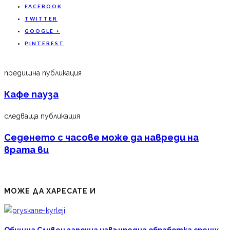
FACEBOOK
TWITTER
GOOGLE +
PINTEREST
предишна публикация
Кафе пауза
следваща публикация
Седенето с часове може да навреди на
врата ви
МОЖЕ ДА ХАРЕСАТЕ И
Община Сливен започна извънредна обработка срещу