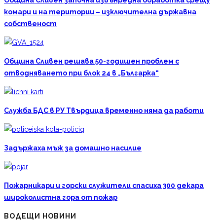
комари и на територии – изключителна държавна
собственост
Община Сливен решава 50-годишен проблем с
отводняването при блок 24 в „Българка“
Служба БДС в РУ Твърдица временно няма да работи
Задържаха мъж за домашно насилие
Пожарникари и горски служители спасиха 300 декара
широколистна гора от пожар
ВОДЕЩИ НОВИНИ