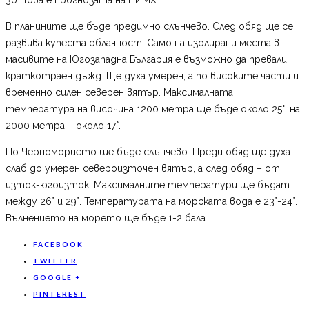
В планините ще бъде предимно слънчево. След обяд ще се
развива купеста облачност. Само на изолирани места в
масивите на Югозападна България е възможно да превали
краткотраен дъжд. Ще духа умерен, а по високите части и
временно силен северен вятър. Максималната
температура на височина 1200 метра ще бъде около 25°, на
2000 метра – около 17°.
По Черноморието ще бъде слънчево. Преди обяд ще духа
слаб до умерен североизточен вятър, а след обяд – от
изток-югоизток. Максималните температури ще бъдат
между 26° и 29°. Температурата на морската вода е 23°-24°.
Вълнението на морето ще бъде 1-2 бала.
FACEBOOK
TWITTER
GOOGLE +
PINTEREST