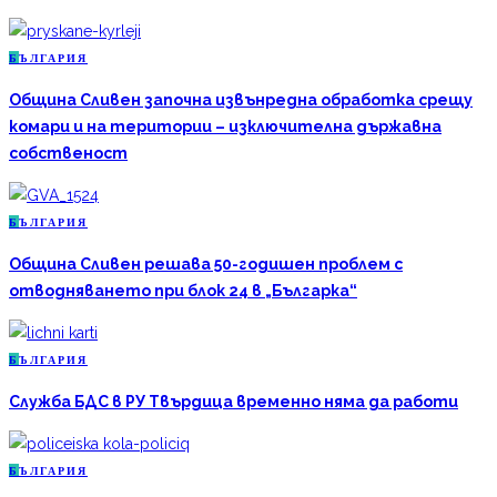
Б
ЪЛГАРИЯ
Община Сливен започна извънредна обработка срещу
комари и на територии – изключителна държавна
собственост
Б
ЪЛГАРИЯ
Община Сливен решава 50-годишен проблем с
отводняването при блок 24 в „Българка“
Б
ЪЛГАРИЯ
Служба БДС в РУ Твърдица временно няма да работи
Б
ЪЛГАРИЯ