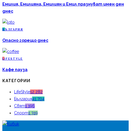
Емилия, Емилияна, Емилиян и Емил празнуват имен ден
днес
Б
ЪЛГАРИЯ
Опасно горещо днес
L
IFESTYLE
Кафе пауза
КАТЕГОРИИ
LifeStyle
12 282
България
41 704
Свят
1 196
Спорт
1 319