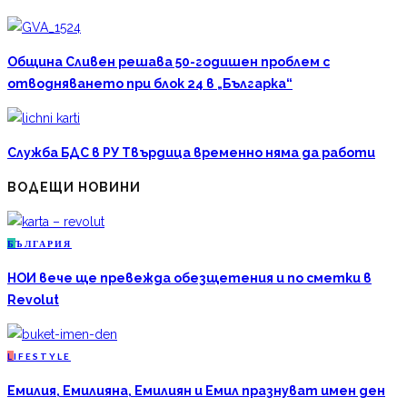
Община Сливен решава 50-годишен проблем с
отводняването при блок 24 в „Българка“
Служба БДС в РУ Твърдица временно няма да работи
ВОДЕЩИ НОВИНИ
Б
ЪЛГАРИЯ
НОИ вече ще превежда обезщетения и по сметки в
Revolut
L
IFESTYLE
Емилия, Емилияна, Емилиян и Емил празнуват имен ден