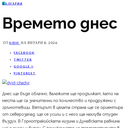
Б
ЪЛГАРИЯ
Времето днес
ОТ
KIBIK
НА
ЯНУАРИ 8, 2026
FACEBOOK
TWITTER
GOOGLE +
PINTEREST
Днес ще бъде облачно, валежите ще продължат, като на
места ще са значителни по количество и придружени с
гръмотевици. Вятърът в цялата страна ще се ориентира
от северозапад, ще се усили и с него ще нахлува студен
въздух. В Горнотракийската низина и Дунавската равнина
ще е силен и бурен. С понижението на температурите в