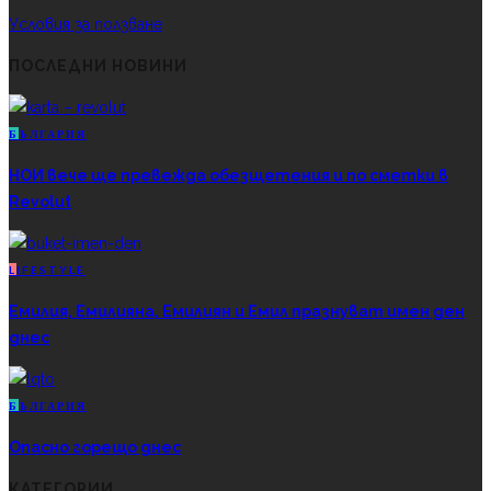
Условия за ползване
ПОСЛЕДНИ НОВИНИ
Б
ЪЛГАРИЯ
НОИ вече ще превежда обезщетения и по сметки в
Revolut
L
IFESTYLE
Емилия, Емилияна, Емилиян и Емил празнуват имен ден
днес
Б
ЪЛГАРИЯ
Опасно горещо днес
КАТЕГОРИИ