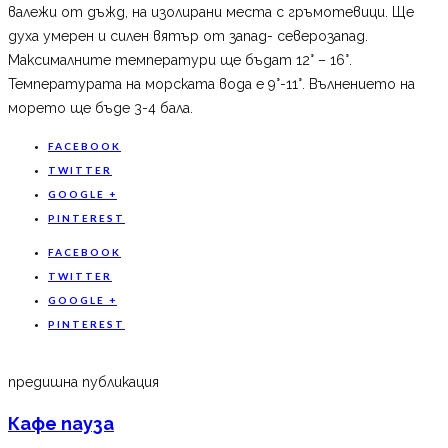
валежи от дъжд, на изолирани места с гръмотевици. Ще
духа умерен и силен вятър от запад- северозапад.
Максималните температури ще бъдат 12° – 16°.
Температурата на морската вода е 9°-11°. Вълнението на
морето ще бъде 3-4 бала.
FACEBOOK
TWITTER
GOOGLE +
PINTEREST
FACEBOOK
TWITTER
GOOGLE +
PINTEREST
предишна публикация
Кафе пауза