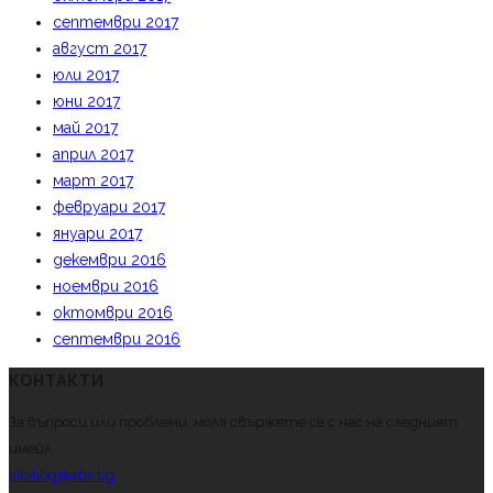
септември 2017
август 2017
юли 2017
юни 2017
май 2017
април 2017
март 2017
февруари 2017
януари 2017
декември 2016
ноември 2016
октомври 2016
септември 2016
КОНТАКТИ
За въпроси или проблеми, моля свържете се с нас на следният
имейл.
kibikbg@abv.bg