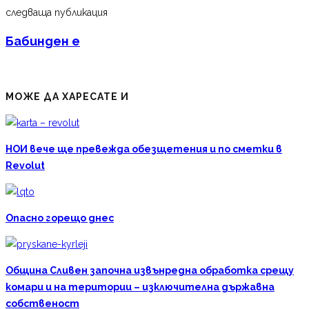
следваща публикация
Бабинден е
МОЖЕ ДА ХАРЕСАТЕ И
НОИ вече ще превежда обезщетения и по сметки в
Revolut
Опасно горещо днес
Община Сливен започна извънредна обработка срещу
комари и на територии – изключителна държавна
собственост