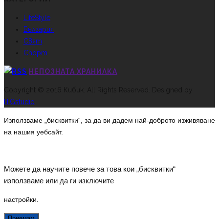
LifeStyle
България
Свят
Спорт
НЕПОЗНАТА ХРАНИЛКА
Copyright © 2016 Кибик. All Rights Reserved. Designed by
ITGstudio
Използваме „бисквитки“, за да ви дадем най-доброто изживяване
на нашия уебсайт.
Можете да научите повече за това кои „бисквитки“
използваме или да ги изключите
настройки
.
Приемам