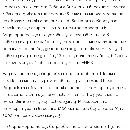
по-голямата част от Северна България и високите полета
в Западна дъждът ще премине в сняг и на много места ще
се образува снежна покривка. Привечер от северозапад
валежите ще спират. По планинските проходи и в
Лудогорието ще има условия за снегонавявания, а в
северозападните райони – за поледици. Температурите ще
останат почти без денонощен ход – от около минус 3° в
северозападните до 11°-13° в югоизточните райони, в София
– около минус 2°.Това е прогнозата на НИМХ.
Над планините ще бъде облачно и ветровито. Ще има
валежи, на места с гръмотевици и значителни в Рило-
Родопската област, а с понижението на температурите и
в ниските части ще преминават в сняг. Ще духа силен и
бурен вятър от запад-северозапад. Максималната
температура на височина 1200 метра ще бъде около 0°, на
2000 метра – около минус 5°.
По Черноморието ще бъде облачно и ветровито. Ще има