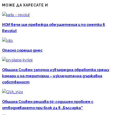
МОЖЕ ДА ХАРЕСАТЕ И
НОИ вече ще превежда обезщетения и по сметки в
Revolut
Опасно горещо днес
Община Сливен започна извънредна обработка срещу
комари и на територии – изключителна държавна
собственост
Община Сливен решава 50-годишен проблем с
отводняването при блок 24 в „Българка“