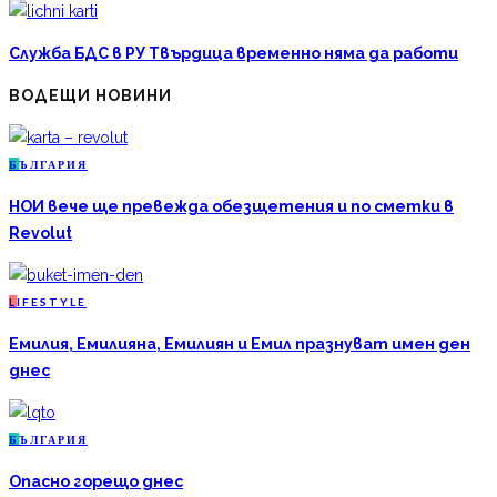
Служба БДС в РУ Твърдица временно няма да работи
ВОДЕЩИ НОВИНИ
Б
ЪЛГАРИЯ
НОИ вече ще превежда обезщетения и по сметки в
Revolut
L
IFESTYLE
Емилия, Емилияна, Емилиян и Емил празнуват имен ден
днес
Б
ЪЛГАРИЯ
Опасно горещо днес