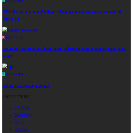
Б
ЪЛГАРИЯ
НОИ вече ще превежда обезщетения и по сметки в
Revolut
L
IFESTYLE
Емилия, Емилияна, Емилиян и Емил празнуват имен ден
днес
Б
ЪЛГАРИЯ
Опасно горещо днес
КАТЕГОРИИ
LifeStyle
България
Свят
Спорт