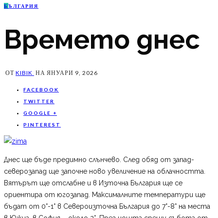
Б
ЪЛГАРИЯ
Времето днес
ОТ
KIBIK
НА
ЯНУАРИ 9, 2026
FACEBOOK
TWITTER
GOOGLE +
PINTEREST
Днес ще бъде предимно слънчево. След обяд от запад-
северозапад ще започне ново увеличение на облачността.
Вятърът ще отслабне и в Източна България ще се
ориентира от югозапад. Максималните температури ще
бъдат от 0°-1° в Североизточна България до 7°-8° на места
в Южна, в София – около 2°. През нощта срещу събота от