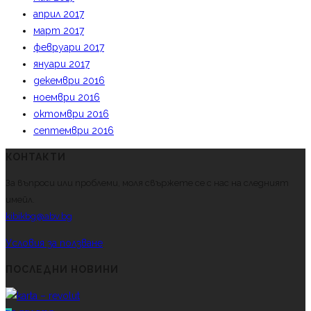
април 2017
март 2017
февруари 2017
януари 2017
декември 2016
ноември 2016
октомври 2016
септември 2016
КОНТАКТИ
За въпроси или проблеми, моля свържете се с нас на следният
имейл.
kibikbg@abv.bg
Условия за ползване
ПОСЛЕДНИ НОВИНИ