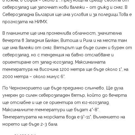
северозапад ще започнат нови валежи – от дъжд и сняг. В
Северозападна България ще има условия и за поледици.Това е
прогнозата на НИМХ.
В планините ще има променлива облачност, значителна
вечерта в Западния Балкан, Витоша и Рила и на места там
ще има валежи от сняг. Вятърът ще бъде силен и бурен от
северозапад, но с тенденция на бавно отслабване и
ориентиране от запад-югозапад. Максималната
температура на височина 1200 метра ще бъде около 1°, на
2000 метра – около минус 6°.
По Черноморието ще бъде предимно слънчево. Ще духа
умерен до силен северозападен вятър, който до вечерта
ще отслабне и ще се ориентира от юг-югозапад.
Максималните температури ще бъдат 4°-8°.
Температурата на морската вода е 9°-11°. Вълнението на
морето ще бъде 2-3 бала.