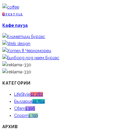
L
IFESTYLE
Кафе пауза
КАТЕГОРИИ
LifeStyle
12 282
България
41 704
Свят
1 196
Спорт
1 319
АРХИВ