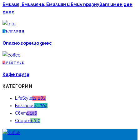
Емилия, Емилияна, Емилиян и Емил празнуват имен ден
днес
Б
ЪЛГАРИЯ
Опасно горещо днес
L
IFESTYLE
Кафе пауза
КАТЕГОРИИ
LifeStyle
12 282
България
41 704
Свят
1 196
Спорт
1 319