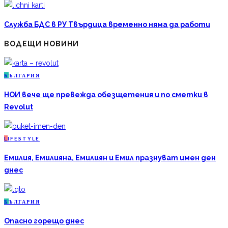
Служба БДС в РУ Твърдица временно няма да работи
ВОДЕЩИ НОВИНИ
Б
ЪЛГАРИЯ
НОИ вече ще превежда обезщетения и по сметки в
Revolut
L
IFESTYLE
Емилия, Емилияна, Емилиян и Емил празнуват имен ден
днес
Б
ЪЛГАРИЯ
Опасно горещо днес