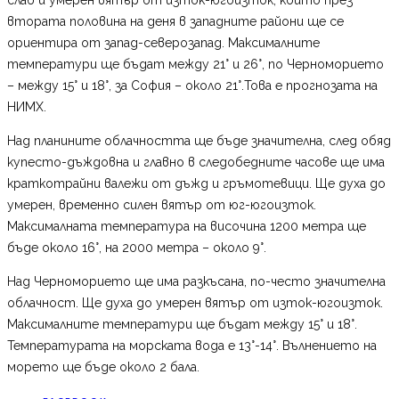
втората половина на деня в западните райони ще се
ориентира от запад-северозапад. Максималните
температури ще бъдат между 21° и 26°, по Черноморието
– между 15° и 18°, за София – около 21°.Това е прогнозата на
НИМХ.
Над планините облачността ще бъде значителна, след обяд
купесто-дъждовна и главно в следобедните часове ще има
краткотрайни валежи от дъжд и гръмотевици. Ще духа до
умерен, временно силен вятър от юг-югоизток.
Максималната температура на височина 1200 метра ще
бъде около 16°, на 2000 метра – около 9°.
Над Черноморието ще има разкъсана, по-често значителна
облачност. Ще духа до умерен вятър от изток-югоизток.
Максималните температури ще бъдат между 15° и 18°.
Температурата на морската вода е 13°-14°. Вълнението на
морето ще бъде около 2 бала.