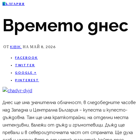
Б
ЪЛГАРИЯ
Времето днес
ОТ
KIBIK
НА
МАЙ 8, 2026
FACEBOOK
TWITTER
GOOGLE +
PINTEREST
Днес ще има значителна облачност, в следобедните часове
над Западна и Централна България – купеста и купесто-
дъждовна. Там ще има краткотрайни, на отделни места
интензивни, валежи от дъжд и гръмотевици. Дъжд ще
превали и в североизточната част от страната. Ще духа
слаб и умерен вятър от изток-югоизток, който през