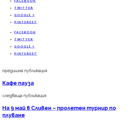
FACEBOOK
TWITTER
GOOGLE +
PINTEREST
FACEBOOK
TWITTER
GOOGLE +
PINTEREST
предишна публикация
Кафе пауза
следваща публикация
На 9 май в Сливен – пролетен турнир по
плуване