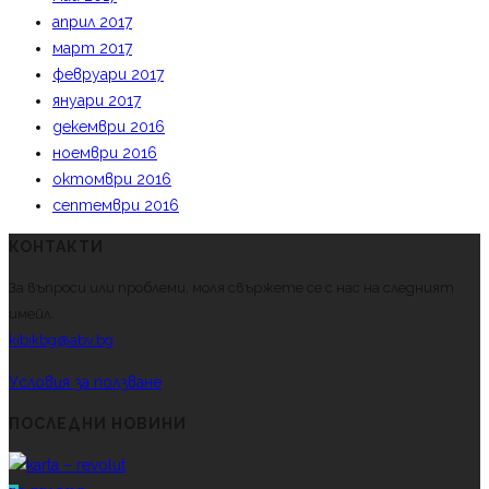
април 2017
март 2017
февруари 2017
януари 2017
декември 2016
ноември 2016
октомври 2016
септември 2016
КОНТАКТИ
За въпроси или проблеми, моля свържете се с нас на следният
имейл.
kibikbg@abv.bg
Условия за ползване
ПОСЛЕДНИ НОВИНИ