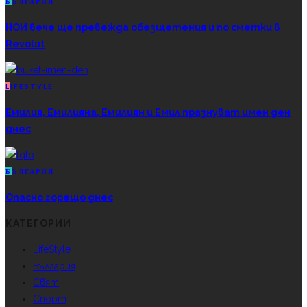
Б
ЪЛГАРИЯ
НОИ вече ще превежда обезщетения и по сметки в
Revolut
L
IFESTYLE
Емилия, Емилияна, Емилиян и Емил празнуват имен ден
днес
Б
ЪЛГАРИЯ
Опасно горещо днес
КАТЕГОРИИ
LifeStyle
България
Свят
Спорт