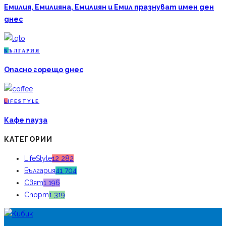
Емилия, Емилияна, Емилиян и Емил празнуват имен ден
днес
Б
ЪЛГАРИЯ
Опасно горещо днес
L
IFESTYLE
Кафе пауза
КАТЕГОРИИ
LifeStyle
12 282
България
41 704
Свят
1 196
Спорт
1 319