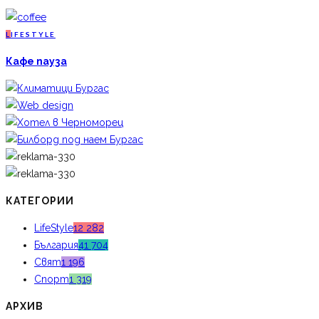
L
IFESTYLE
Кафе пауза
КАТЕГОРИИ
LifeStyle
12 282
България
41 704
Свят
1 196
Спорт
1 319
АРХИВ