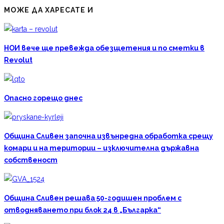
МОЖЕ ДА ХАРЕСАТЕ И
НОИ вече ще превежда обезщетения и по сметки в
Revolut
Опасно горещо днес
Община Сливен започна извънредна обработка срещу
комари и на територии – изключителна държавна
собственост
Община Сливен решава 50-годишен проблем с
отводняването при блок 24 в „Българка“