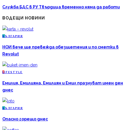
Служба БДС в РУ Твърдица временно няма да работи
ВОДЕЩИ НОВИНИ
Б
ЪЛГАРИЯ
НОИ вече ще превежда обезщетения и по сметки в
Revolut
L
IFESTYLE
Емилия, Емилияна, Емилиян и Емил празнуват имен ден
днес
Б
ЪЛГАРИЯ
Опасно горещо днес