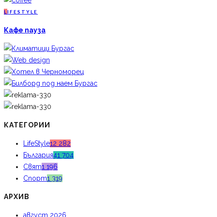
L
IFESTYLE
Кафе пауза
КАТЕГОРИИ
LifeStyle
12 282
България
41 704
Свят
1 196
Спорт
1 319
АРХИВ
август 2026