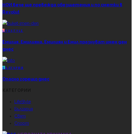
НОИ вече ще превежда обезщетения и по сметки в
Revolut
L
IFESTYLE
Емилия, Емилияна, Емилиян и Емил празнуват имен ден
днес
Б
ЪЛГАРИЯ
Опасно горещо днес
КАТЕГОРИИ
LifeStyle
България
Свят
Спорт