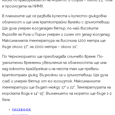
е прогнозата на НИМХ.
В планините ще се развива купеста и купесто-дъждовна
облачност и ще има краткотрайни валежи с гръмотевици.
Ще духа умерен югозападен вятър, по-най-високите
върхове на Рила и Пирин умерен и силен от запад-югозапад.
Максималната температура на височина 1200 метра ще
бъде около 17°, на 2000 метра – около 10°.
По Черноморието ще преобладава слънчево време. По-
значителни временни увеличения на облачността ще има
над южното крайбрежие и на места там ще превали
краткотраен дъжд. Възможни са и гръмотевици. Ще духа
слаб и умерен вятър от юг-югоизток. Максималните
температури ще бъдат между 17° и 22°. Температурата на
морската вода е 14°-15°. Вълнението на морето ще бъде 1-2
бала.
FACEBOOK