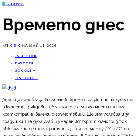
Б
ЪЛГАРИЯ
Времето днес
ОТ
KIBIK
НА
МАЙ 11, 2026
FACEBOOK
TWITTER
GOOGLE +
PINTEREST
Днес ще преобладава слънчево време с развитие на купеста
и купесто-дъждовна облачност. На много места ще има
краткотрайни валежи с гръмотевици. Ще има условия и за
градушки. Ще духа слаб и умерен вятър от юг-югоизток.
Максималните температури ще бъдат между 22° и 27°, по-
ниски по крайбрежието на морето, в София – около 23°.Това