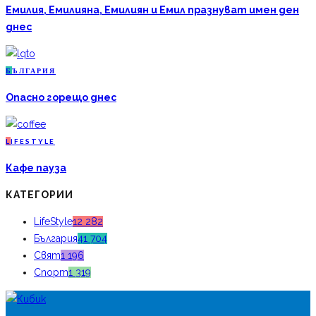
Емилия, Емилияна, Емилиян и Емил празнуват имен ден
днес
Б
ЪЛГАРИЯ
Опасно горещо днес
L
IFESTYLE
Кафе пауза
КАТЕГОРИИ
LifeStyle
12 282
България
41 704
Свят
1 196
Спорт
1 319