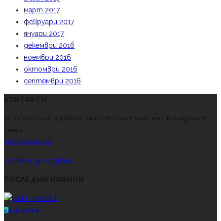
март 2017
февруари 2017
януари 2017
декември 2016
ноември 2016
октомври 2016
септември 2016
КОНТАКТИ
За въпроси или проблеми, моля свържете се с нас на следният
имейл.
kibikbg@abv.bg
Условия за ползване
ПОСЛЕДНИ НОВИНИ
Б
ЪЛГАРИЯ