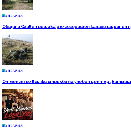
Б
ЪЛГАРИЯ
Община Сливен решава дългогодишен канализационен про
Б
ЪЛГАРИЯ
Отменят се всички стрелби на учебен център „Батмиш
Б
ЪЛГАРИЯ