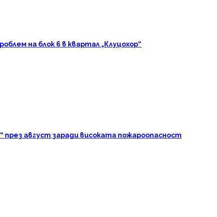
блем на блок 6 в квартал „Клуцохор“
“ през август заради високата пожароопасност