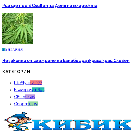
Риа ще пее в Сливен за Деня на младежта
Б
ЪЛГАРИЯ
Незаконно отглеждане на канабис разкриха край Сливен
КАТЕГОРИИ
LifeStyle
12 277
България
41 695
Свят
1 196
Спорт
1 319