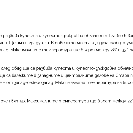
е развива купеста и купесто-дъждовна облачност. Главно в З
ни. Ще има и градушки. В повечето места ще духа слаб до ум
ад. Максималните температури ще бъдат между 28° и 33°, по Ч
и след обяд ще се развива купеста и купесто-дъждовна облач
ще са валежите в западните и централните дялове на Стара пл
е – от запад-северозапад. Максималната температура на височ
чен вятър. Максималните температури ще бъдат между 22° и 