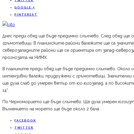
GOOGLE +
PINTEREST
Днес преди обяд ще бъде предимно слънчево. След обяд ще с
гръмотевици. В планинските райони валежите ще са значител
северозападните райони ще се ориентира от запад-северозап
прогнозата на НИМХ.
В планините преди обяд ще бъде предимно слънчево. Около 
интензивни валежи, придружени с гръмотевици. Значителни 
ще духа слаб до умерен вятър от юг-югозапад, а по високит
14°.
По Черноморието ще бъде слънчево. Ще духа умерен югоизто
Вълнението на морето ще бъде около 2 бала.
FACEBOOK
TWITTER