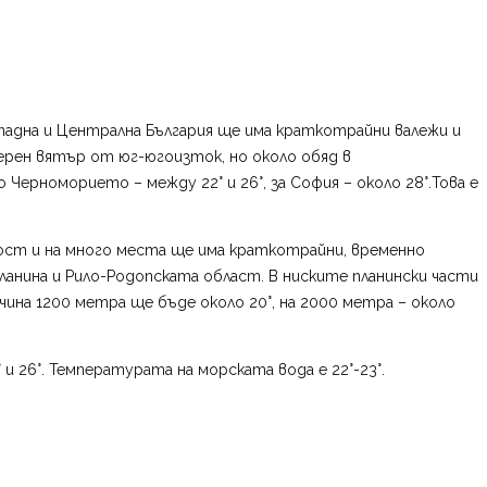
ападна и Централна България ще има краткотрайни валежи и
ерен вятър от юг-югоизток, но около обяд в
ерноморието – между 22° и 26°, за София – около 28°.Това е
ност и на много места ще има краткотрайни, временно
анина и Рило-Родопската област. В ниските планински части
ина 1200 метра ще бъде около 20°, на 2000 метра – около
26°. Температурата на морската вода е 22°-23°.