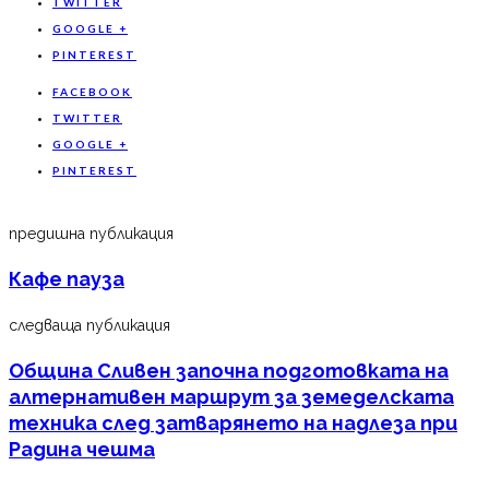
TWITTER
GOOGLE +
PINTEREST
FACEBOOK
TWITTER
GOOGLE +
PINTEREST
предишна публикация
Кафе пауза
следваща публикация
Община Сливен започна подготовката на
алтернативен маршрут за земеделската
техника след затварянето на надлеза при
Радина чешма