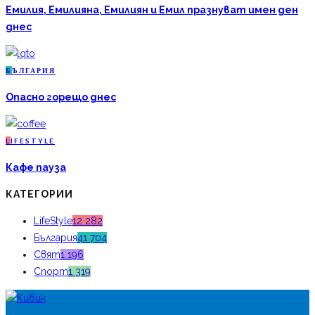
Емилия, Емилияна, Емилиян и Емил празнуват имен ден
днес
Б
ЪЛГАРИЯ
Опасно горещо днес
L
IFESTYLE
Кафе пауза
КАТЕГОРИИ
LifeStyle
12 282
България
41 704
Свят
1 196
Спорт
1 319