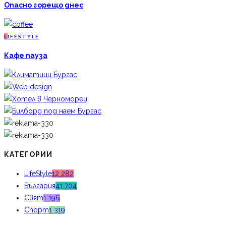
Опасно горещо днес
L
IFESTYLE
Кафе пауза
КАТЕГОРИИ
LifeStyle
12 282
България
41 704
Свят
1 196
Спорт
1 319