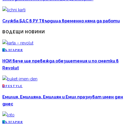
Служба БДС в РУ Твърдица временно няма да работи
ВОДЕЩИ НОВИНИ
Б
ЪЛГАРИЯ
НОИ вече ще превежда обезщетения и по сметки в
Revolut
L
IFESTYLE
Емилия, Емилияна, Емилиян и Емил празнуват имен ден
днес
Б
ЪЛГАРИЯ