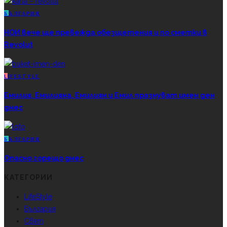
Б
ЪЛГАРИЯ
НОИ вече ще превежда обезщетения и по сметки в
Revolut
L
IFESTYLE
Емилия, Емилияна, Емилиян и Емил празнуват имен ден
днес
Б
ЪЛГАРИЯ
Опасно горещо днес
КАТЕГОРИИ
LifeStyle
България
Свят