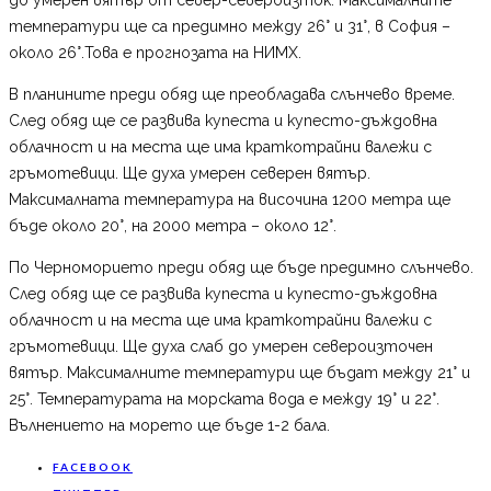
температури ще са предимно между 26° и 31°, в София –
около 26°.Това е прогнозата на НИМХ.
В планините преди обяд ще преобладава слънчево време.
След обяд ще се развива купеста и купесто-дъждовна
облачност и на места ще има краткотрайни валежи с
гръмотевици. Ще духа умерен северен вятър.
Максималната температура на височина 1200 метра ще
бъде около 20°, на 2000 метра – около 12°.
По Черноморието преди обяд ще бъде предимно слънчево.
След обяд ще се развива купеста и купесто-дъждовна
облачност и на места ще има краткотрайни валежи с
гръмотевици. Ще духа слаб до умерен североизточен
вятър. Максималните температури ще бъдат между 21° и
25°. Температурата на морската вода е между 19° и 22°.
Вълнението на морето ще бъде 1-2 бала.
FACEBOOK