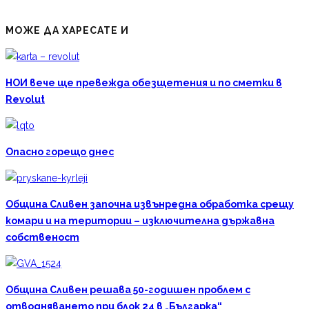
МОЖЕ ДА ХАРЕСАТЕ И
НОИ вече ще превежда обезщетения и по сметки в
Revolut
Опасно горещо днес
Община Сливен започна извънредна обработка срещу
комари и на територии – изключителна държавна
собственост
Община Сливен решава 50-годишен проблем с
отводняването при блок 24 в „Българка“