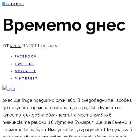
Б
ЪЛГАРИЯ
Времето днес
ОТ
KIBIK
НА
ЮНИ 18, 2026
FACEBOOK
TWITTER
GOOGLE +
PINTEREST
Днес ще бъде предимно слънчево. В следобедните часове и
до полунощ над много райони ще се развива купеста и
купесто-дъждовна облачност. На места, главно в
планинските райони и в Източна България, ще има валежи и
гръмотевични бури. Има условия за градушки. Ще духа слаб
до умерен вятър от север-североизток. Максималните