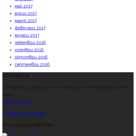
май 2017
април 2017
март 2017
февруари 2017
януари 2017
декември 2016
ноември 2016
октомври 2016
септември 2016
КОНТАКТИ
За въпроси или проблеми, моля свържете се с нас на следният
имейл.
kibikbg@abv.bg
Условия за ползване
ПОСЛЕДНИ НОВИНИ