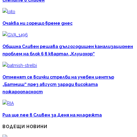
Очаква ни горещо време днес
Община Сливен решава дългогодишен канализационен
проблем на блок 6 в квартал „Клуцохор“
Отменят се всички стрелби на учебен център
„Батмиш“ през август заради високата
пожароопасност
Риа ще пее в Сливен за Деня на младежта
ВОДЕЩИ НОВИНИ