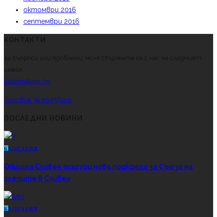
октомври 2016
септември 2016
КОНТАКТИ
За въпроси или проблеми, моля свържете се с нас на следният
имейл.
kibikbg@abv.bg
Условия за ползване
ПОСЛЕДНИ НОВИНИ
Б
ЪЛГАРИЯ
Община Сливен осигури нова подкрепа за Съюза на
слепите в Сливен
Б
ЪЛГАРИЯ