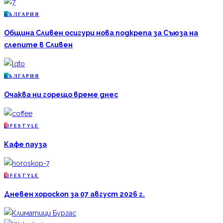
Б
ЪЛГАРИЯ
Община Сливен осигури нова подкрепа за Съюза на
слепите в Сливен
Б
ЪЛГАРИЯ
Очаква ни горещо време днес
L
IFESTYLE
Кафе пауза
L
IFESTYLE
Дневен хороскоп за 07 август 2026 г.