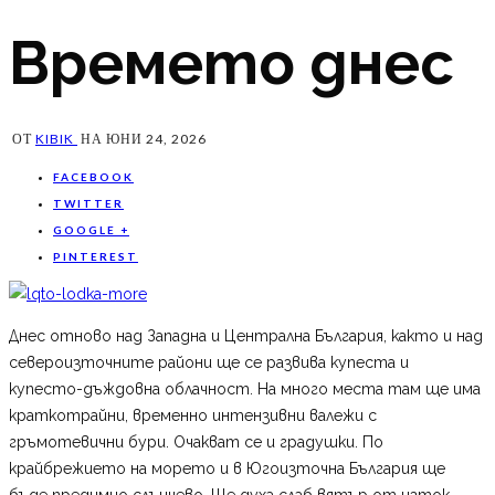
Времето днес
ОТ
KIBIK
НА
ЮНИ 24, 2026
FACEBOOK
TWITTER
GOOGLE +
PINTEREST
Днес отново над Западна и Централна България, както и над
североизточните райони ще се развива купеста и
купесто-дъждовна облачност. На много места там ще има
краткотрайни, временно интензивни валежи с
гръмотевични бури. Очакват се и градушки. По
крайбрежието на морето и в Югоизточна България ще
бъде предимно слънчево. Ще духа слаб вятър от изток.