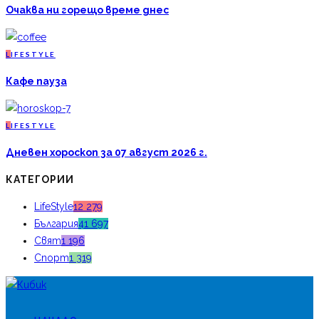
Очаква ни горещо време днес
L
IFESTYLE
Кафе пауза
L
IFESTYLE
Дневен хороскоп за 07 август 2026 г.
КАТЕГОРИИ
LifeStyle
12 279
България
41 697
Свят
1 196
Спорт
1 319