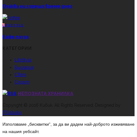
Очаква ни горещо време днес
L
IFESTYLE
Кафе пауза
КАТЕГОРИИ
LifeStyle
България
Свят
Спорт
НЕПОЗНАТА ХРАНИЛКА
Copyright © 2016 Кибик. All Rights Reserved. Designed by
ITGstudio
Използваме „бисквитки“, за да ви дадем най-доброто изживяване
на нашия уебсайт.