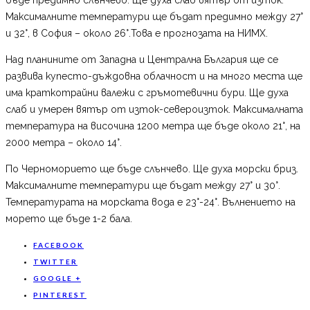
Максималните температури ще бъдат предимно между 27°
и 32°, в София – около 26°.Това е прогнозата на НИМХ.
Над планините от Западна и Централна България ще се
развива купесто-дъждовна облачност и на много места ще
има краткотрайни валежи с гръмотевични бури. Ще духа
слаб и умерен вятър от изток-североизток. Максималната
температура на височина 1200 метра ще бъде около 21°, на
2000 метра – около 14°.
По Черноморието ще бъде слънчево. Ще духа морски бриз.
Максималните температури ще бъдат между 27° и 30°.
Температурата на морската вода е 23°-24°. Вълнението на
морето ще бъде 1-2 бала.
FACEBOOK
TWITTER
GOOGLE +
PINTEREST