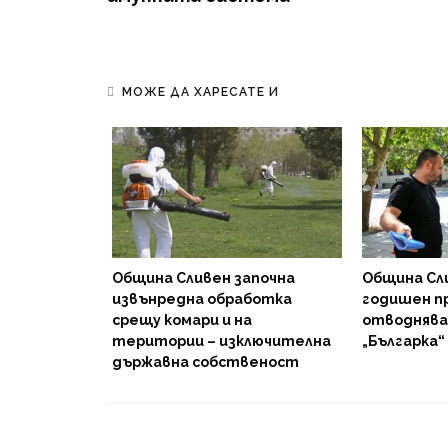
МОЖЕ ДА ХАРЕСАТЕ И
рски
а 300
стна гора
Община Сливен започна
Община Сл
извънредна обработка
годишен п
срещу комари и на
отводняван
територии – изключителна
„Българка“
държавна собственост