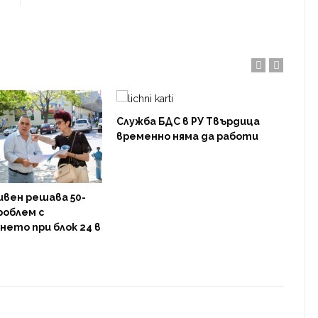
Служба БДС в РУ Твърдица
временно няма да работи
ивен решава 50-
Зад
роблем с
нас
ето при блок 24 в