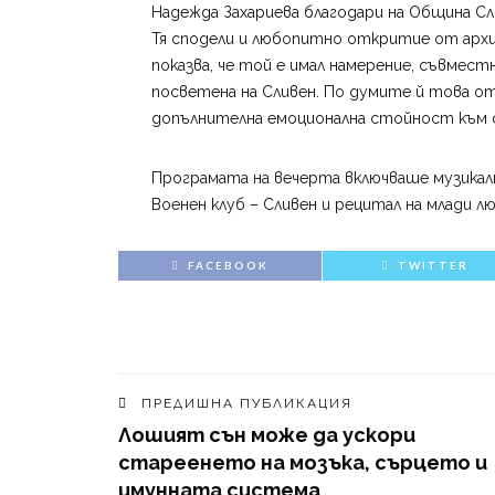
Надежда Захариева благодари на Община Сли
Тя сподели и любопитно откритие от архи
показва, че той е имал намерение, съвмест
посветена на Сливен. По думите й това от
допълнителна емоционална стойност към
Програмата на вечерта включваше музикалн
Военен клуб – Сливен и рецитал на млади л
FACEBOOK
TWITTER
ПРЕДИШНА ПУБЛИКАЦИЯ
Лошият сън може да ускори
стареенето на мозъка, сърцето и
имунната система