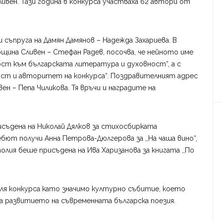
ливен. Тази година в конкурса участваха 62 автори от
ъпруга на Дамян Дамянов – Надежда Захариева. В
щина Сливен – Стефан Радев, посочва, че нейното име
ост към българската литература и духовност“, а с
ост и авторитет на конкурса“. Поздравителният адрес
н – Пепа Чиликова. Тя връчи и наградите на
исъдена на Николай Дялков за стихосбирката
бют получи Анна Петрова-Дюлгерова за ,,На чаша вино“,
олия беше присъдена на Ива Харизанова за книгата ,,По
ля конкурса като значимо културно събитие, което
ва развитието на съвременната българска поезия.