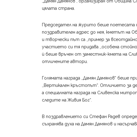
,,Дамян Дамянов“, организиран от Община С
цялата страна.
Председател на журито беше поетесата и с
поздравителен адрес до нея, кметът на Об
и творчески път са ,,пример за всеотдайн
участието си тя придава ,,особена стойн
ѝ беше връчен от заместник-кмета на Сливе
отличените автори.
Голямата награда ,,Дамян Дамянов“ беше пр
,,Вертикален кръстопът“. Отличието за де
а специалната награда на Сливенска митроп
следите на Живия Бог“.
В поздравлението си Стефан Радев опреде
съхранява духа на Дамян Дамянов и насърча