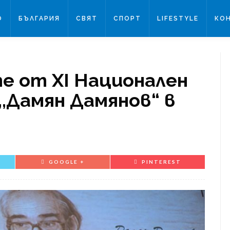
О
БЪЛГАРИЯ
СВЯТ
СПОРТ
LIFESTYLE
КО
е от XI Национален
 ,,Дамян Дамянов“ в
GOOGLE +
PINTEREST