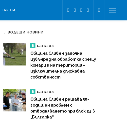
НТАКТИ
ВОДЕЩИ НОВИНИ
Б
ЪЛГАРИЯ
Община Сливен започна
извънредна обработка срещу
комари и на територии –
изключителна държавна
собственост
Б
ЪЛГАРИЯ
Община Сливен решава 50-
годишен проблем с
отводняването при блок 24 в
„Българка“