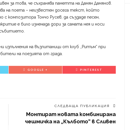
вен за това, че съхранява паметта на Дамян Дамянов.
ва на поета – неизвестен досега текст, който
но с композитора Тончо Русев, да създаде песен,
критие е било изненада дори за самата нея и носи
 събитието.
и изпълнения на възпитаници от клуб ,,Ритъм“ при
юбители на поезията от града.
GOOGLE +
PINTEREST
СЛЕДВАЩА ПУБЛИКАЦИЯ
Монтират новата комбинирана
чешмичка на „Кълбото“ в Сливен