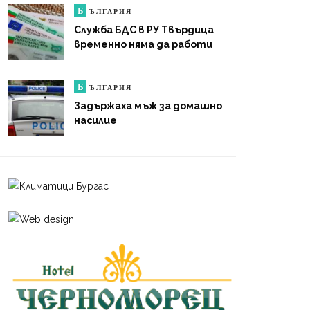
Б
ЪЛГАРИЯ
Служба БДС в РУ Твърдица
временно няма да работи
Б
ЪЛГАРИЯ
Задържаха мъж за домашно
насилие