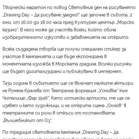
Творчески маратон по повод Световния ден на рисуването
„Drawing Day – Да рисуваме заедно!“ ще започне в събота, 2
юни, от 16.00 до 18.00 часа пред Културен център „Морско
казино“. В него може да участва всеки, който обича
изобразителното изкуство и забавленията на открито.
Всяка създадена творба ще получи специален стикер за
участие в кампанията и ще бъде експонирана в
моментната изложба в Морската градина. Всички рисунки
ще бъдат дигитализирани и публикувани в интернет.
Тази година в събитието ще се включат малките актьори
на Румяна Кралева от Театрална формация „Усмивка“ към
Читалище „Фар 1946“. Като истински артисти, те ще се
изявят и като художници, и на открита сцена „Охлюв“ в
театралните си роли в откъси от постановката
„Вълшебникът от Оз“.
По традиция световната кампания „Drawing Day – Да