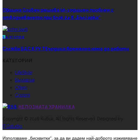
Община Сливен решава 50-годишен проблем с
отводняването при блок 24 в „Българка“
Б
ЪЛГАРИЯ
Служба БДС в РУ Твърдица временно няма да работи
КАТЕГОРИИ
LifeStyle
България
Свят
Спорт
НЕПОЗНАТА ХРАНИЛКА
Copyright © 2016 Кибик. All Rights Reserved. Designed by
ITGstudio
Използваме „бисквитки“, за да ви дадем най-доброто изживяване