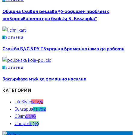
Б
ЪЛГАРИЯ
Община Сливен решава 50-годишен проблем с
отводняването при блок 24 в „Българка“
Б
ЪЛГАРИЯ
Служба БДС в РУ Твърдица временно няма да работи
Б
ЪЛГАРИЯ
Задържаха мъж за домашно насилие
КАТЕГОРИИ
LifeStyle
12 279
България
41 702
Свят
1 196
Спорт
1 319