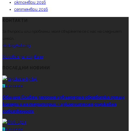
октомври 2016
септември 2016
КОНТАКТИ
За въпроси или проблеми, моля свържете се с нас на следният
имейл.
kibikbg@abv.bg
Условия за ползване
ПОСЛЕДНИ НОВИНИ
Б
ЪЛГАРИЯ
Община Сливен започна извънредна обработка срещу
комари и на територии – изключителна държавна
собственост
Б
ЪЛГАРИЯ