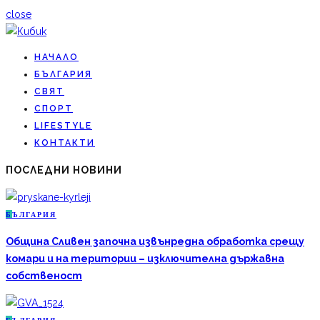
close
НАЧАЛО
БЪЛГАРИЯ
СВЯТ
СПОРТ
LIFESTYLE
КОНТАКТИ
ПОСЛЕДНИ НОВИНИ
Б
ЪЛГАРИЯ
Община Сливен започна извънредна обработка срещу
комари и на територии – изключителна държавна
собственост