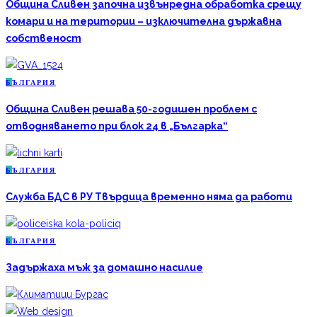
Община Сливен започна извънредна обработка срещу
комари и на територии – изключителна държавна
собственост
Б
ЪЛГАРИЯ
Община Сливен решава 50-годишен проблем с
отводняването при блок 24 в „Българка“
Б
ЪЛГАРИЯ
Служба БДС в РУ Твърдица временно няма да работи
Б
ЪЛГАРИЯ
Задържаха мъж за домашно насилие