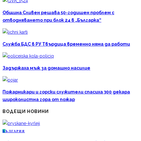
Община Сливен решава 50-годишен проблем с
отводняването при блок 24 в „Българка“
Служба БДС в РУ Твърдица временно няма да работи
Задържаха мъж за домашно насилие
Пожарникари и горски служители спасиха 300 декара
широколистна гора от пожар
ВОДЕЩИ НОВИНИ
Б
ЪЛГАРИЯ