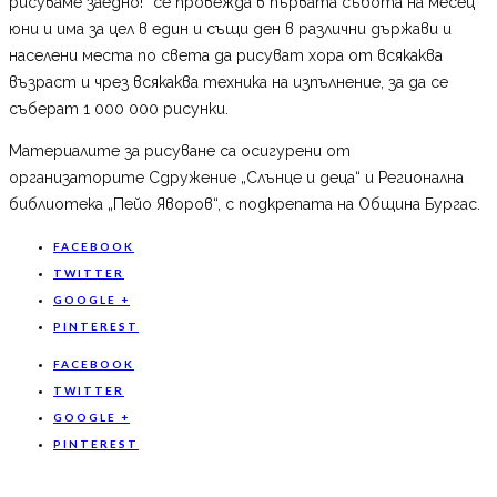
рисуваме заедно!“ се провежда в първата събота на месец
юни и има за цел в един и същи ден в различни държави и
населени места по света да рисуват хора от всякаква
възраст и чрез всякаква техника на изпълнение, за да се
съберат 1 000 000 рисунки.
Материалите за рисуване са осигурени от
организаторите Сдружение „Слънце и деца“ и Регионална
библиотека „Пейо Яворов“, с подкрепата на Община Бургас.
FACEBOOK
TWITTER
GOOGLE +
PINTEREST
FACEBOOK
TWITTER
GOOGLE +
PINTEREST