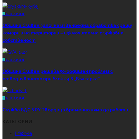
Б
ЪЛГАРИЯ
Община Сливен започна извънредна обработка срещу
комари и на територии – изключителна държавна
собственост
Б
ЪЛГАРИЯ
Община Сливен решава 50-годишен проблем с
отводняването при блок 24 в „Българка“
Б
ЪЛГАРИЯ
Служба БДС в РУ Твърдица временно няма да работи
КАТЕГОРИИ
LifeStyle