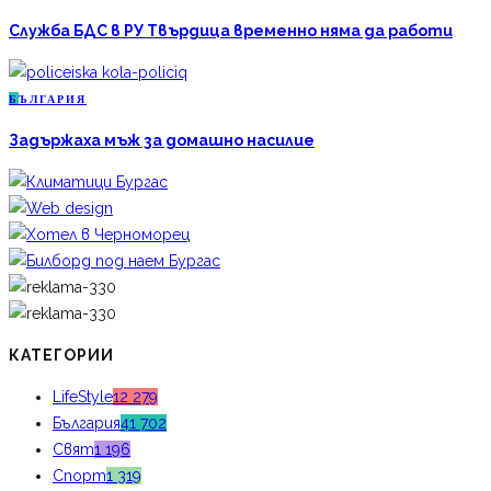
Служба БДС в РУ Твърдица временно няма да работи
Б
ЪЛГАРИЯ
Задържаха мъж за домашно насилие
КАТЕГОРИИ
LifeStyle
12 279
България
41 702
Свят
1 196
Спорт
1 319