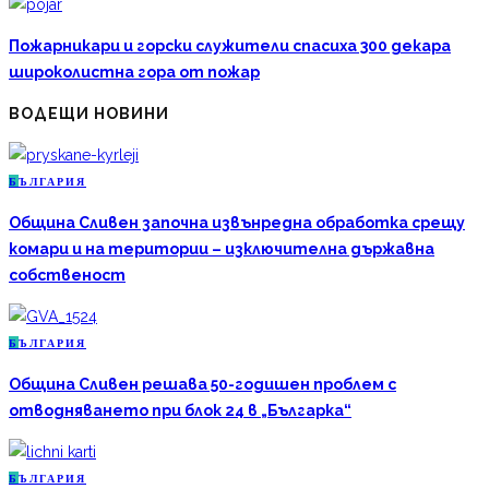
Пожарникари и горски служители спасиха 300 декара
широколистна гора от пожар
ВОДЕЩИ НОВИНИ
Б
ЪЛГАРИЯ
Община Сливен започна извънредна обработка срещу
комари и на територии – изключителна държавна
собственост
Б
ЪЛГАРИЯ
Община Сливен решава 50-годишен проблем с
отводняването при блок 24 в „Българка“
Б
ЪЛГАРИЯ