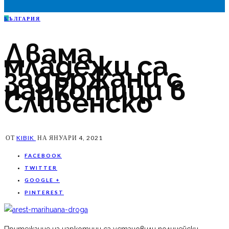
Б
ЪЛГАРИЯ
Двама
младежи са
задържани с
наркотици в
Сливенско
ОТ
KIBIK
НА
ЯНУАРИ 4, 2021
FACEBOOK
TWITTER
GOOGLE +
PINTEREST
Притежание на наркотици са установили полицейски