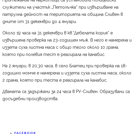
служители на участък „Петолъчка“ при извършване на
патрулна дейност на територията на община Сливен в
дните от 31 декември до 4 януари.
Около 19 часа на 31 декември в кв.“Дебелата кория“ е
извършена проверка на 23-годишен мъж. В него е намерена и
иззета суха листна маса с общо тегло около 10 грама,
която при полевия тест е реагирала на канабис.
На 2 януари, в 20,30 часа, в село Блатец при проверка на 18-
годишно момче е намерена и иззета суха листна маса, около
2 грама, която при теста е реагирала на канабис.
Двамата са задържани за 24 часа в РУ-Сливен. Образувани са
досъдебни производства.
FACEBOOK