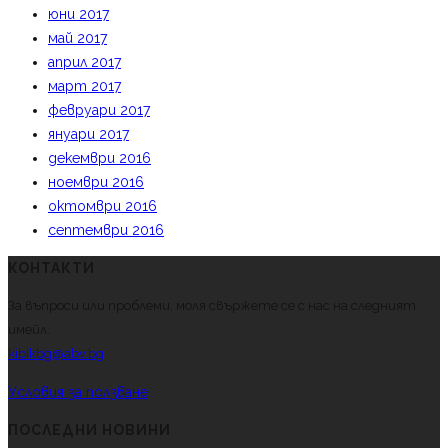
юни 2017
май 2017
април 2017
март 2017
февруари 2017
януари 2017
декември 2016
ноември 2016
октомври 2016
септември 2016
КОНТАКТИ
За въпроси или проблеми, моля свържете се с нас на следният
имейл.
kibikbg@abv.bg
Условия за ползване
ПОСЛЕДНИ НОВИНИ