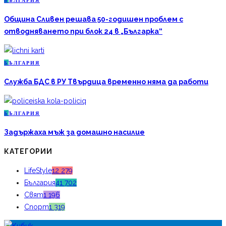
Б
ЪЛГАРИЯ
Община Сливен решава 50-годишен проблем с
отводняването при блок 24 в „Българка“
Б
ЪЛГАРИЯ
Служба БДС в РУ Твърдица временно няма да работи
Б
ЪЛГАРИЯ
Задържаха мъж за домашно насилие
КАТЕГОРИИ
LifeStyle
12 279
България
41 702
Свят
1 196
Спорт
1 319