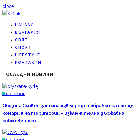
close
НАЧАЛО
БЪЛГАРИЯ
СВЯТ
СПОРТ
LIFESTYLE
КОНТАКТИ
ПОСЛЕДНИ НОВИНИ
Б
ЪЛГАРИЯ
Община Сливен започна извънредна обработка срещу
комари и на територии – изключителна държавна
собственост