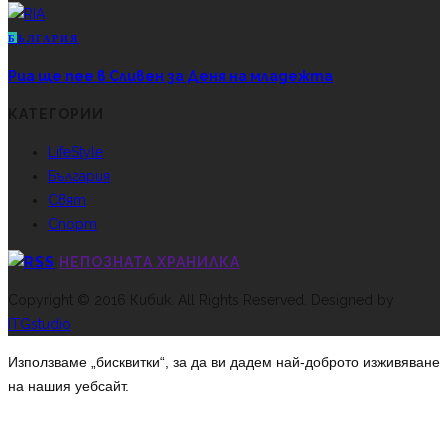
Б
ЪЛГАРИЯ
Риа ще пее в Сливен за Деня на младежта
КАТЕГОРИИ
LifeStyle
България
Свят
Спорт
НЕПОЗНАТА ХРАНИЛКА
Copyright © 2016 Кибик. All Rights Reserved. Designed by
ITGstudio
Използваме „бисквитки“, за да ви дадем най-доброто изживяване
на нашия уебсайт.