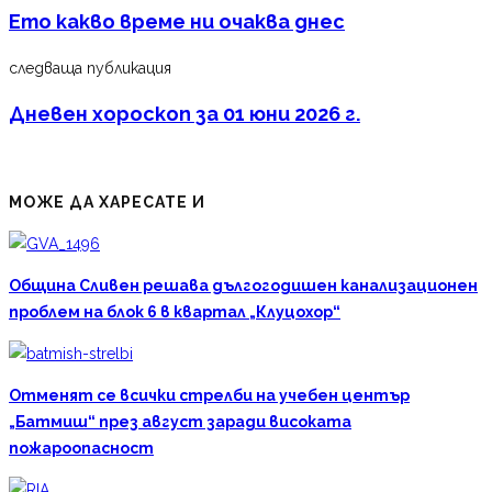
Ето какво време ни очаква днес
следваща публикация
Дневен хороскоп за 01 юни 2026 г.
МОЖЕ ДА ХАРЕСАТЕ И
Община Сливен решава дългогодишен канализационен
проблем на блок 6 в квартал „Клуцохор“
Отменят се всички стрелби на учебен център
„Батмиш“ през август заради високата
пожароопасност