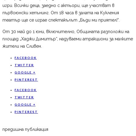
игри. Всички деца, заедно с актьори, ще участват в
първоюнски хепънинг. От 18 часа в залата на Кукления
театър ще се играе спектакълът „Бъди ми приятел!“.
От 30 май до 1 юни, включително, Общината разположи на
площад „Хаджи Димитър“, надуваеми атракциони за малките
жители на Сливен.
FACEBOOK
TWITTER
GOOGLE +
PINTEREST
FACEBOOK
TWITTER
GOOGLE +
PINTEREST
предишна публикация