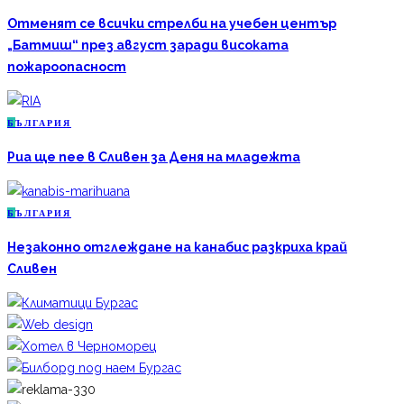
Отменят се всички стрелби на учебен център
„Батмиш“ през август заради високата
пожароопасност
Б
ЪЛГАРИЯ
Риа ще пее в Сливен за Деня на младежта
Б
ЪЛГАРИЯ
Незаконно отглеждане на канабис разкриха край
Сливен