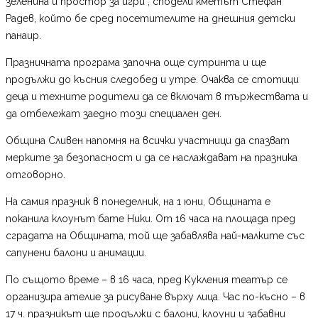
зеленина и простор за игри“, сподели кметът Стефан
Радев, който бе сред посетителите на днешния детски
панаир.
Празничната програма започна още сутринта и ще
продължи до късния следобед и утре. Очаква се стотици
деца и техните родители да се включат в тържествата и
да отбележат заедно този специален ден.
Община Сливен напомня на всички участници да спазват
мерките за безопасност и да се наслаждават на празника
отговорно.
На самия празник в понеделник, на 1 юни, Общината е
поканила клоунът бате Ники. От 16 часа на площада пред
сградата на Общината, той ще забавлява най-малките със
сапунени балони и анимации.
По същото време – в 16 часа, пред Кукления театър се
организира ателие за рисуване върху лица. Час по-късно – в
17 ч. празникът ще продължи с балони, клоуни и забавни