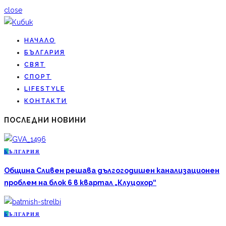
close
НАЧАЛО
БЪЛГАРИЯ
СВЯТ
СПОРТ
LIFESTYLE
КОНТАКТИ
ПОСЛЕДНИ НОВИНИ
Б
ЪЛГАРИЯ
Община Сливен решава дългогодишен канализационен
проблем на блок 6 в квартал „Клуцохор“
Б
ЪЛГАРИЯ