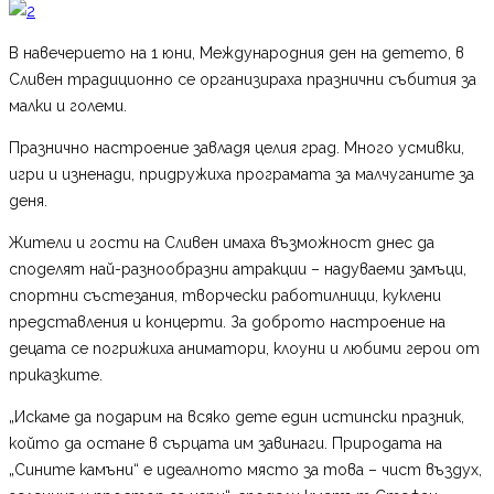
В навечерието на 1 юни, Международния ден на детето, в
Сливен традиционно се организираха празнични събития за
малки и големи.
Празнично настроение завладя целия град. Много усмивки,
игри и изненади, придружиха програмата за малчуганите за
деня.
Жители и гости на Сливен имаха възможност днес да
споделят най-разнообразни атракции – надуваеми замъци,
спортни състезания, творчески работилници, куклени
представления и концерти. За доброто настроение на
децата се погрижиха аниматори, клоуни и любими герои от
приказките.
„Искаме да подарим на всяко дете един истински празник,
който да остане в сърцата им завинаги. Природата на
„Сините камъни“ е идеалното място за това – чист въздух,