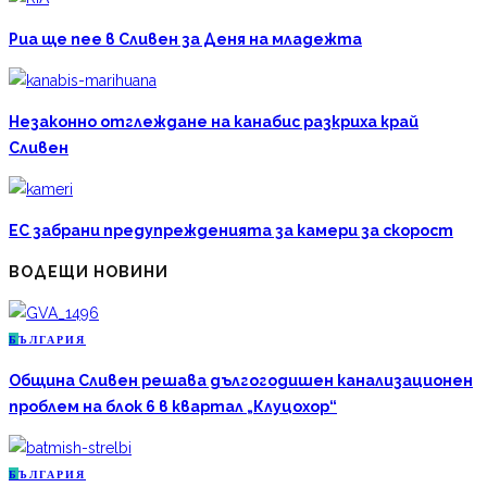
Риа ще пее в Сливен за Деня на младежта
Незаконно отглеждане на канабис разкриха край
Сливен
ЕС забрани предупрежденията за камери за скорост
ВОДЕЩИ НОВИНИ
Б
ЪЛГАРИЯ
Община Сливен решава дългогодишен канализационен
проблем на блок 6 в квартал „Клуцохор“
Б
ЪЛГАРИЯ