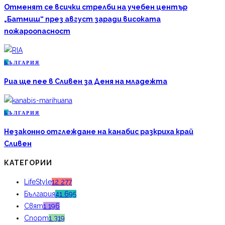
Отменят се всички стрелби на учебен център
„Батмиш“ през август заради високата
пожароопасност
Б
ЪЛГАРИЯ
Риа ще пее в Сливен за Деня на младежта
Б
ЪЛГАРИЯ
Незаконно отглеждане на канабис разкриха край
Сливен
КАТЕГОРИИ
LifeStyle
12 277
България
41 695
Свят
1 196
Спорт
1 319