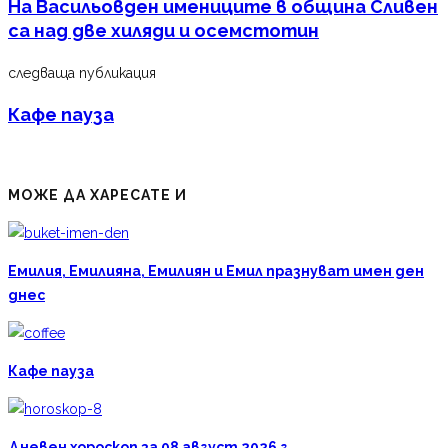
На Васильовден имениците в община Сливен
са над две хиляди и осемстотин
следваща публикация
Кафе пауза
МОЖЕ ДА ХАРЕСАТЕ И
Емилия, Емилияна, Емилиян и Емил празнуват имен ден
днес
Кафе пауза
Дневен хороскоп за 08 август 2026 г.