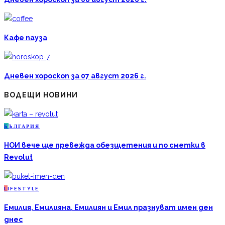
Кафе пауза
Дневен хороскоп за 07 август 2026 г.
ВОДЕЩИ НОВИНИ
Б
ЪЛГАРИЯ
НОИ вече ще превежда обезщетения и по сметки в
Revolut
L
IFESTYLE
Емилия, Емилияна, Емилиян и Емил празнуват имен ден
днес