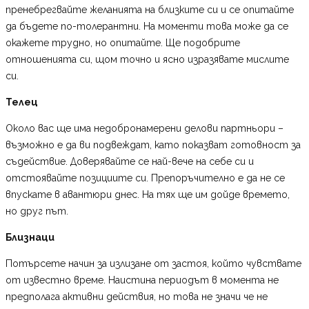
пренебрегвайте желанията на близките си и се опитайте
да бъдете по-толерантни. На моменти това може да се
окажете трудно, но опитайте. Ще подобрите
отношенията си, щом точно и ясно изразявате мислите
си.
Телец
Около вас ще има недобронамерени делови партньори –
възможно е да ви подвеждат, като показват готовност за
съдействие. Доверявайте се най-вече на себе си и
отстоявайте позициите си. Препоръчително е да не се
впускате в авантюри днес. На тях ще им дойде времето,
но друг път.
Близнаци
Потърсете начин за излизане от застоя, който чувствате
от известно време. Наистина периодът в момента не
предполага активни действия, но това не значи че не