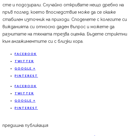
сте и подозирали. Случайно откривате нещо дребно на
пръв поглед, което впоследствие може да се окаже
стабилен източник на приходи. Споделете с колегите си
вижданията си относно даден въпрос и можете да
разчитате на тяхната трезва оценка. Бъдете стриктни
към ангажиментите си с близки хора.
FACEBOOK
TWITTER
GOOGLE +
PINTEREST
FACEBOOK
TWITTER
GOOGLE +
PINTEREST
предишна публикация