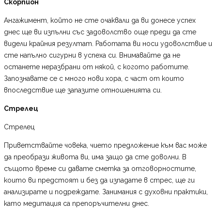
Скорпион
Ангажимент, който не сте очаквали да ви донесе успех
днес ще ви изпълни със задоволство още преди да сте
видели крайния резултат. Работата ви носи удоволствие и
сте напълно сигурни в успеха си. Внимавайте да не
останете неразбрани от някой, с когото работите.
Запознавате се с много нови хора, с част от които
впоследствие ще запазите отношенията си.
Стрелец
Стрелец
Приветствайте човека, чието предложение към вас може
да преобрази живота ви, има защо да сте доволни. В
същото време си давате сметка за отговорностите,
които ви предстоят и без да изпадате в стрес, ще ги
анализирате и подреждате. Занимания с духовни практики,
като медитация са препоръчителни днес.