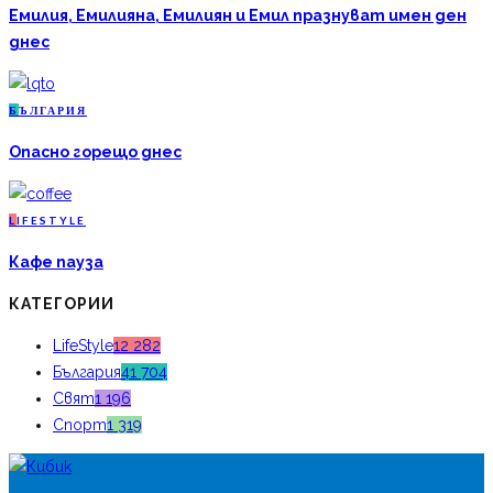
Емилия, Емилияна, Емилиян и Емил празнуват имен ден
днес
Б
ЪЛГАРИЯ
Опасно горещо днес
L
IFESTYLE
Кафе пауза
КАТЕГОРИИ
LifeStyle
12 282
България
41 704
Свят
1 196
Спорт
1 319