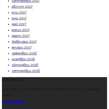
септември 2017
август 2017
юли 2017
юни 2017
май 2017
април 2017
март 2017
февруари 2017
януари 2017
декември 2016
ноември 2016
октомври 2016
септември 2016
КОНТАКТИ
За въпроси или проблеми, моля свържете се с нас на следният
имейл.
kibikbg@abv.bg