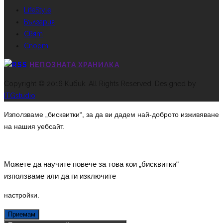
LifeStyle
България
Свят
Спорт
НЕПОЗНАТА ХРАНИЛКА
Copyright © 2016 Кибик. All Rights Reserved. Designed by
ITGstudio
Използваме „бисквитки“, за да ви дадем най-доброто изживяване
на нашия уебсайт.
Можете да научите повече за това кои „бисквитки“
използваме или да ги изключите
настройки
.
Приемам