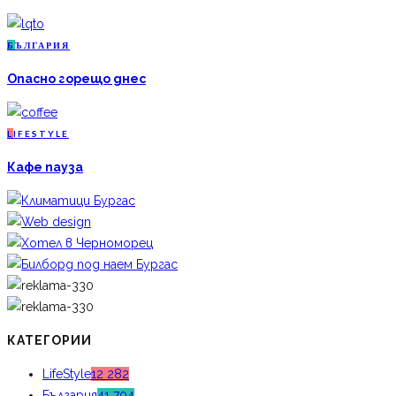
Б
ЪЛГАРИЯ
Опасно горещо днес
L
IFESTYLE
Кафе пауза
КАТЕГОРИИ
LifeStyle
12 282
България
41 704