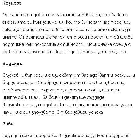
Козирог
Останете си добри и усмихнати към всички, и добавете
енергията си към занимания, които ви носят настроение.
Така ще постигнете повече от нещата, които искате да
имате. С приятели ще започнете общ проект и той ще ви
подтикне към по-голяма активност. Емоционална среща с
човек от миналото ще ви наведе на мисли за бъдещето.
Водолей
Служебни въпроси ще изискват от вас адекватни реакции и
бързи решения. Съобразителността ви е всеизвестна,
съобразете се и с другите, ако делите общ бизнес и
имате общи цели. За всички денят ще създаде
възможности за подобряване на финансите, но по различен
начин ще ги използвате. От вас зависи успеха.
Риби
Този ден ще ви предложи възможности, за които дори не