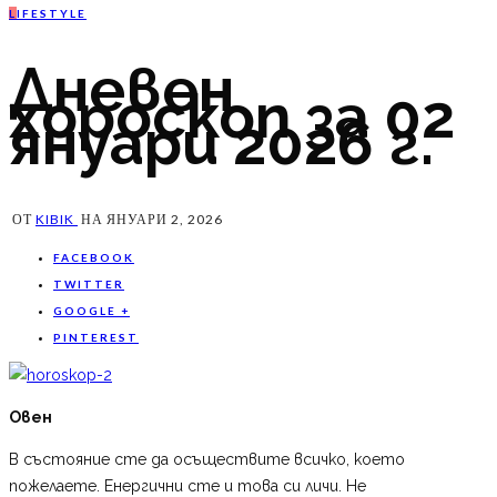
L
IFESTYLE
Дневен
хороскоп за 02
януари 2026 г.
ОТ
KIBIK
НА
ЯНУАРИ 2, 2026
FACEBOOK
TWITTER
GOOGLE +
PINTEREST
Овен
В състояние сте да осъществите всичко, което
пожелаете. Енергични сте и това си личи. Не