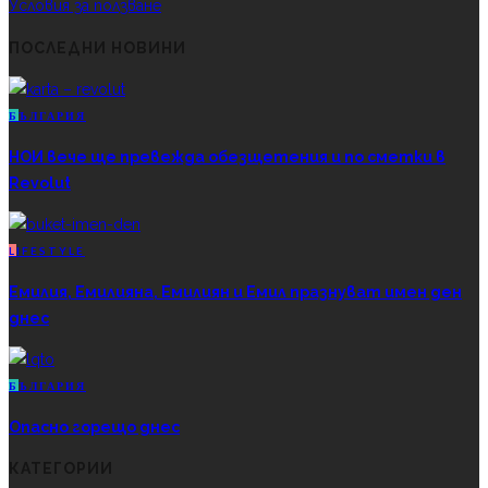
Условия за ползване
ПОСЛЕДНИ НОВИНИ
Б
ЪЛГАРИЯ
НОИ вече ще превежда обезщетения и по сметки в
Revolut
L
IFESTYLE
Емилия, Емилияна, Емилиян и Емил празнуват имен ден
днес
Б
ЪЛГАРИЯ
Опасно горещо днес
КАТЕГОРИИ