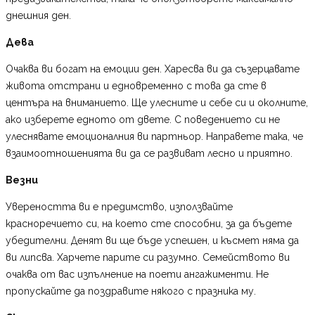
днешния ден.
Дева
Очаква ви богат на емоции ден. Харесва ви да съзерцавате
живота отстрани и едновременно с това да сте в
центъра на вниманието. Ще улесните и себе си и околните,
ако изберете едното от двете. С поведението си не
улеснявате емоционалния ви партньор. Направете така, че
взаимоотношенията ви да се развиват лесно и приятно.
Везни
Увереността ви е предимство, използвайте
красноречието си, на което сте способни, за да бъдете
убедителни. Денят ви ще бъде успешен, и късмет няма да
ви липсва. Харчете парите си разумно. Семейството ви
очаква от вас изпълнение на поети ангажименти. Не
пропускайте да поздравите някого с празника му.