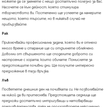
можете да се заемете с нещо достатъчно полезно за вас.
Насочете се към дейност, която стимулира
творчеството ви. Постепенно ще успеете да намерите
нещото, което търсите, но в никакъв случай не
прибързвайте.
Рак
Приключвайки професионална задача, която ви е отнело
много време и старание ще си отдъхнете облекчено.
Доволни от свършеното ще споделите доброто си
настроение с хората, които обичате. Помислете за
предстоящите почивни дни. Ще получите интересно
предложение в тази връзка.
Лъв
Посветете днешния ден на почивката си. Не позволявайте
на никой да ви притеснява. Предстоящата седмица ще
предложи достатъчно интригуващи и натоварващи
предизвикателства, така че оползотворете максимално