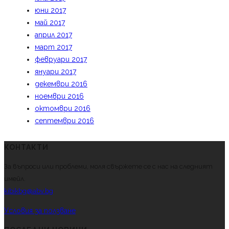
юни 2017
май 2017
април 2017
март 2017
февруари 2017
януари 2017
декември 2016
ноември 2016
октомври 2016
септември 2016
КОНТАКТИ
За въпроси или проблеми, моля свържете се с нас на следният
имейл.
kibikbg@abv.bg
Условия за ползване