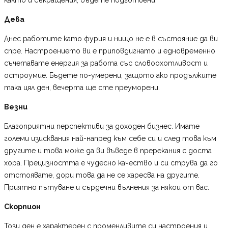
Дева
Днес работите като фурия и нищо не е в състояние да ви
спре. Настроението ви е приповдигнато и едновременно
съчетавате енергия за работа със словоохотливост и
остроумие. Бъдете по-умерени, защото ако продължите
така цял ден, вечерта ще сте преуморени.
Везни
Благоприятни перспективи за доходен бизнес. Имате
големи изисквания най-напред към себе си и след това към
другите и това може да ви въведе в пререкания с доста
хора. Прецизността е чудесно качество и си струва да го
отстоявате, дори това да не се харесва на другите.
Приятно пътуване и сърдечни вълнения за някои от вас.
Скорпион
Този ден е характерен с променливите си настроения и