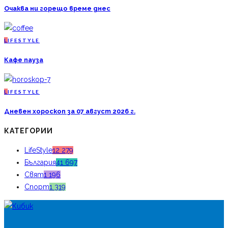
Очаква ни горещо време днес
L
IFESTYLE
Кафе пауза
L
IFESTYLE
Дневен хороскоп за 07 август 2026 г.
КАТЕГОРИИ
LifeStyle
12 279
България
41 697
Свят
1 196
Спорт
1 319