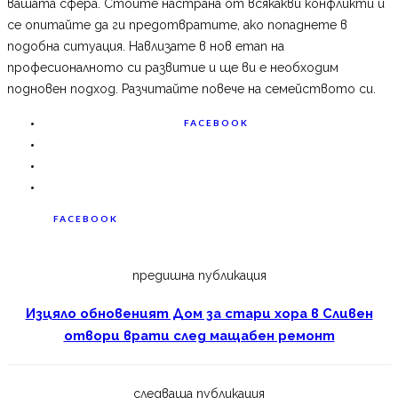
вашата сфера. Стойте настрана от всякакви конфликти и
се опитайте да ги предотвратите, ако попаднете в
подобна ситуация. Навлизате в нов етап на
професионалното си развитие и ще ви е необходим
подновен подход. Разчитайте повече на семейството си.
FACEBOOK
FACEBOOK
предишна публикация
Изцяло обновеният Дом за стари хора в Сливен
отвори врати след мащабен ремонт
следваща публикация