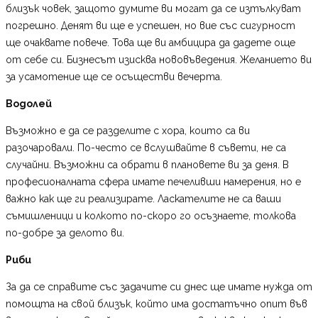
близък човек, защото думите ви могат да се изтълкуват
погрешно. Денят ви ще е успешен, но вие със сигурност
ще очаквате повече. Това ще ви амбицира да дадете още
от себе си. Бизнесът изисква нововъведения. Желанието ви
за усамотение ще се осъществи вечерта.
Водолей
Възможно е да се разделите с хора, които са ви
разочаровали. По-често се вслушвайте в съвети, не са
случайни. Възможни са обрати в плановете ви за деня. В
професионалната сфера имате печеливши намерения, но е
важно как ще ги реализирате. Ласкателите не са ваши
съмишленици и колкото по-скоро го осъзнаете, толкова
по-добре за делото ви.
Риби
За да се справите със задачите си днес ще имате нужда от
помощта на свой близък, който има достатъчно опит във