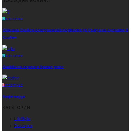
ПОСЛЕДНИ НОВИНИ
Б
ЪЛГАРИЯ
Община Сливен осигури нова подкрепа за Съюза на слепите в
Сливен
Б
ЪЛГАРИЯ
Очаква ни горещо време днес
L
IFESTYLE
Кафе пауза
КАТЕГОРИИ
LifeStyle
България