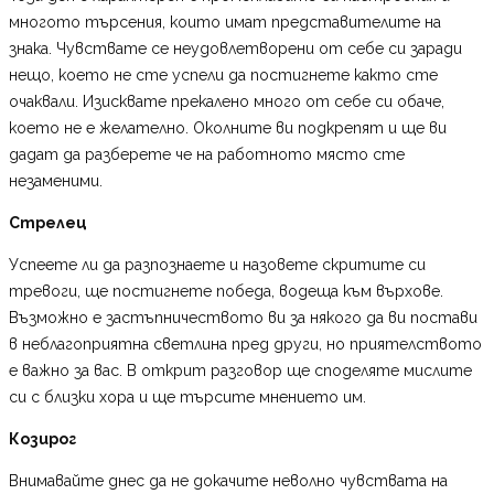
многото търсения, които имат представителите на
знака. Чувствате се неудовлетворени от себе си заради
нещо, което не сте успели да постигнете както сте
очаквали. Изисквате прекалено много от себе си обаче,
което не е желателно. Околните ви подкрепят и ще ви
дадат да разберете че на работното място сте
незаменими.
Стрелец
Успеете ли да разпознаете и назовете скритите си
тревоги, ще постигнете победа, водеща към върхове.
Възможно е застъпничеството ви за някого да ви постави
в неблагоприятна светлина пред други, но приятелството
е важно за вас. В открит разговор ще споделяте мислите
си с близки хора и ще търсите мнението им.
Козирог
Внимавайте днес да не докачите неволно чувствата на