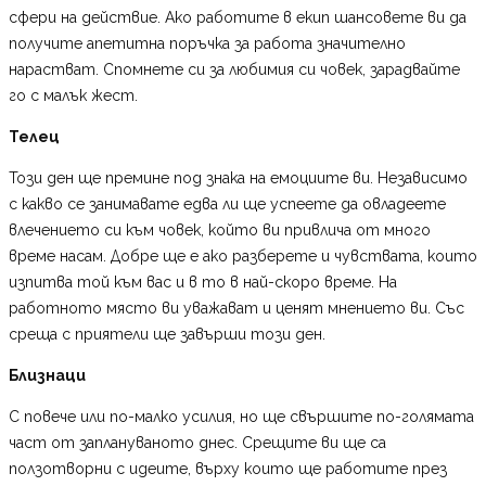
сфери на действие. Ако работите в екип шансовете ви да
получите апетитна поръчка за работа значително
нарастват. Спомнете си за любимия си човек, зарадвайте
го с малък жест.
Телец
Този ден ще премине под знака на емоциите ви. Независимо
с какво се занимавате едва ли ще успеете да овладеете
влечението си към човек, който ви привлича от много
време насам. Добре ще е ако разберете и чувствата, които
изпитва той към вас и в то в най-скоро време. На
работното място ви уважават и ценят мнението ви. Със
среща с приятели ще завърши този ден.
Близнаци
С повече или по-малко усилия, но ще свършите по-голямата
част от заплануваното днес. Срещите ви ще са
ползотворни с идеите, върху които ще работите през