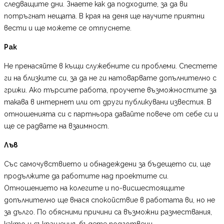
следващите дни. Знаете как да подходите, за да ви
потръгнат нещата. В края на деня ще научите приятни
вести и ще можете се отпуснете.
Рак
Не пренасяйте в къщи служебните си проблеми. Спестете
ги на близките си, за да не ги натоварвате допълнително с
грижи. Ако търсите работа, проучете възможностите за
такава в интернет или от други публикувани известия. В
отношенията си с партньора давайте повече от себе си и
ще се радвате на взаимност.
Лъв
Със самочувствието и обнадеждени за бъдещето си, ще
продължите да работите над проектите си.
Отношението на колегите и по-висшестоящите
допълнително ще внася спокойствие в работата ви, но не
за дълго. По обясними причини са възможни размествания,
както и съкращения, бъдете подготвени.