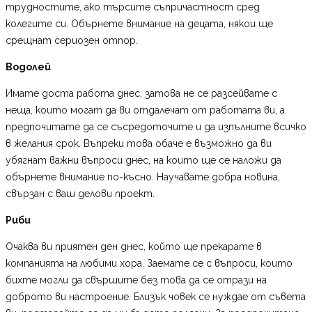
трудностите, ако търсите съпричастност сред
колегите си. Обърнете внимание на децата, някои ще
срещнат сериозен отпор.
Водолей
Имате доста работа днес, затова не се разсейвате с
неща, които могат да ви отдалечат от работата ви, а
предпочитате да се съсредоточите и да изпълните всичко
в желания срок. Въпреки това обаче е възможно да ви
убягнат важни въпроси днес, на които ще се наложи да
обърнете внимание по-късно. Научавате добра новина,
свързан с ваш делови проект.
Риби
Очаква ви приятен ден днес, който ще прекарате в
компанията на любими хора. Заемате се с въпроси, които
бихте могли да свършите без това да се отрази на
доброто ви настроение. Близък човек се нуждае от съвета