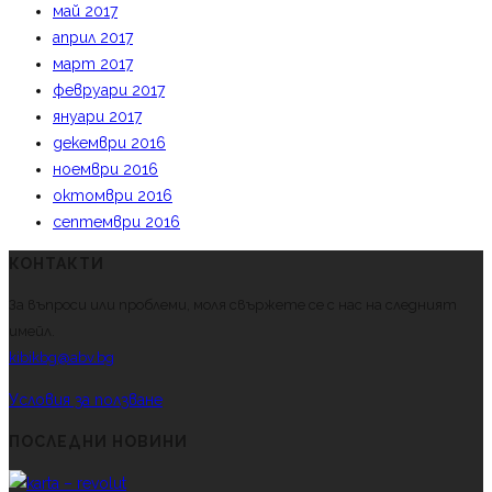
май 2017
април 2017
март 2017
февруари 2017
януари 2017
декември 2016
ноември 2016
октомври 2016
септември 2016
КОНТАКТИ
За въпроси или проблеми, моля свържете се с нас на следният
имейл.
kibikbg@abv.bg
Условия за ползване
ПОСЛЕДНИ НОВИНИ