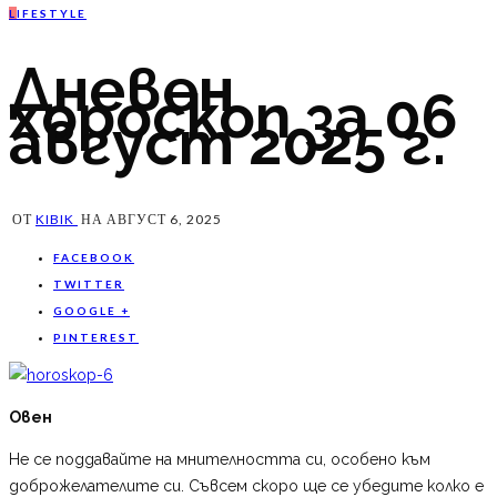
L
IFESTYLE
Дневен
хороскоп за 06
август 2025 г.
ОТ
KIBIK
НА
АВГУСТ 6, 2025
FACEBOOK
TWITTER
GOOGLE +
PINTEREST
Овен
Не се поддавайте на мнителността си, особено към
доброжелателите си. Съвсем скоро ще се убедите колко е