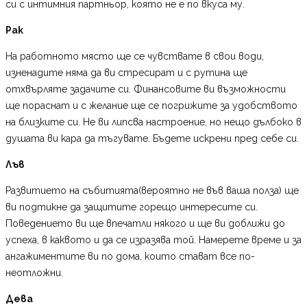
си с интимния партньор, която не е по вкуса му.
Рак
На работното място ще се чувствате в свои води,
изненадите няма да ви стресират и с рутина ще
отхвърляте задачите си. Финансовите ви възможности
ще пораснат и с желание ще се погрижите за удобството
на близките си. Не ви липсва настроение, но нещо дълбоко в
душата ви кара да тъгувате. Бъдете искрени пред себе си.
Лъв
Развитието на събитията(вероятно не във ваша полза) ще
ви подтикне да защитите горещо интересите си.
Поведението ви ще впечатли някого и ще ви доближи до
успеха, в каквото и да се изразява той. Намерете време и за
ангажиментите ви по дома, които стават все по-
неотложни.
Дева