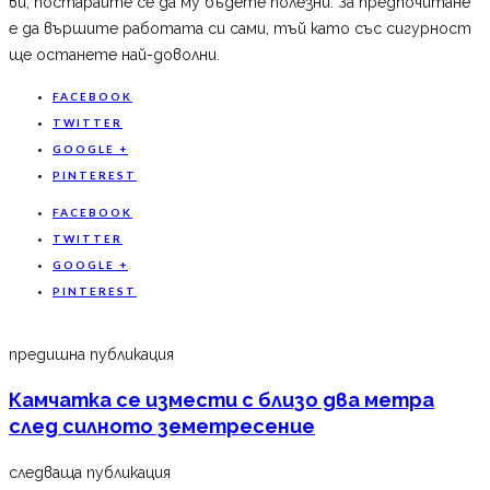
ви, постарайте се да му бъдете полезни. За предпочитане
е да вършите работата си сами, тъй като със сигурност
ще останете най-доволни.
FACEBOOK
TWITTER
GOOGLE +
PINTEREST
FACEBOOK
TWITTER
GOOGLE +
PINTEREST
предишна публикация
Камчатка се измести с близо два метра
след силното земетресение
следваща публикация