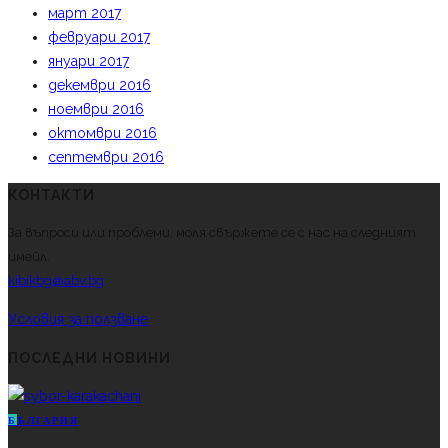
март 2017
февруари 2017
януари 2017
декември 2016
ноември 2016
октомври 2016
септември 2016
КОНТАКТИ
За въпроси или проблеми, моля свържете се с нас на следният
имейл.
kibikbg@abv.bg
Условия за ползване
ПОСЛЕДНИ НОВИНИ
Б
ЪЛГАРИЯ