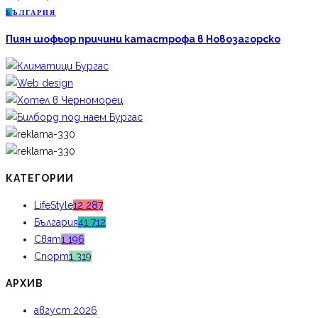
Б
ЪЛГАРИЯ
Пиян шофьор причини катастрофа в Новозагорско
КАТЕГОРИИ
LifeStyle
12 287
България
41 712
Свят
1 196
Спорт
1 319
АРХИВ
август 2026