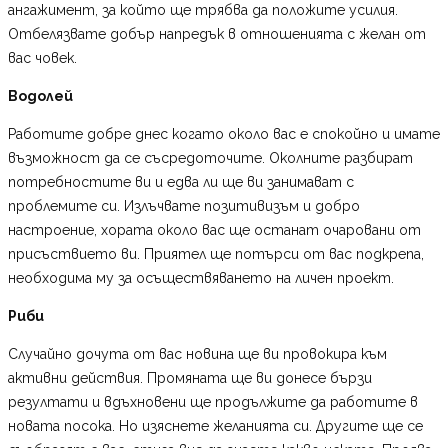
ангажимент, за който ще трябва да положите усилия.
Отбелязвате добър напредък в отношенията с желан от
вас човек.
Водолей
Работите добре днес когато около вас е спокойно и имате
възможност да се съсредоточите. Околните разбират
потребностите ви и едва ли ще ви занимават с
проблемите си. Излъчвате позитивизъм и добро
настроение, хората около вас ще останат очаровани от
присъствието ви. Приятел ще потърси от вас подкрепа,
необходима му за осъществяването на личен проект.
Риби
Случайно дочута от вас новина ще ви провокира към
активни действия. Промяната ще ви донесе бързи
резултати и вдъхновени ще продължите да работите в
новата посока. Но изяснете желанията си. Другите ще се