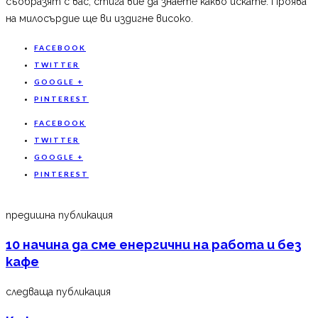
съобразят с вас, стига вие да знаете какво искате. Проява
на милосърдие ще ви издигне високо.
FACEBOOK
TWITTER
GOOGLE +
PINTEREST
FACEBOOK
TWITTER
GOOGLE +
PINTEREST
предишна публикация
10 начина да сме енергични на работа и без
кафе
следваща публикация