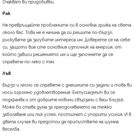
Очакват ви придобивки.
Рак
Не превръщайте проблемите си в основна грижа на света
около вас. Това не е начина да ги решите по-бързо,
рискувате да загубите интереса им. Доверете се на себе
си, защото вие сте основния източник на енергия, от
който зависи решението им и ще започнете да се
справяте по-леко с тях.
Лъв
Бързо и лесно се справяте с днешните си задачи и това ви
носи огромно удовлетворение. Ентусиазмът ви се
подхранва и от добрите новини свързани с ваш близък.
Може би става дума за преодоляването на тежко
заболяване или пък успех, постигнат с упорити усилия. И в
двата случая ви предстои да присъствате на шумна
веселба.