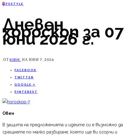
L
IFESTYLE
Дневен
хороскоп за 07
юни 2026 г.
ОТ
KIBIK
НА
ЮНИ 7, 2026
FACEBOOK
TWITTER
GOOGLE +
PINTEREST
Овен
В защита на предложенията и идеите си е възможно да
срещнете по-малко разбиране, което ще ви огорчи и