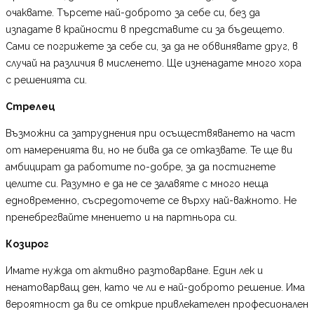
очаквате. Търсете най-доброто за себе си, без да
изпадате в крайности в представите си за бъдещето.
Сами се погрижете за себе си, за да не обвинявате друг, в
случай на различия в мисленето. Ще изненадате много хора
с решенията си.
Стрелец
Възможни са затруднения при осъществяването на част
от намеренията ви, но не бива да се отказвате. Те ще ви
амбицират да работите по-добре, за да постигнете
целите си. Разумно е да не се залавяте с много неща
едновременно, съсредоточете се върху най-важното. Не
пренебрегвайте мнението и на партньора си.
Козирог
Имате нужда от активно разтоварване. Един лек и
ненатоварващ ден, като че ли е най-доброто решение. Има
вероятност да ви се открие привлекателен професионален