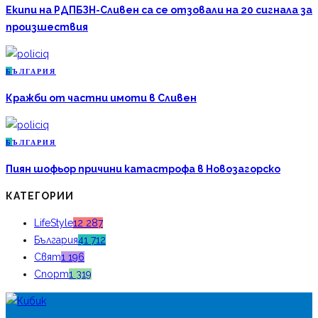
Екипи на РДПБЗН-Сливен са се отзовали на 20 сигнала за
произшествия
Б
ЪЛГАРИЯ
Кражби от частни имоти в Сливен
Б
ЪЛГАРИЯ
Пиян шофьор причини катастрофа в Новозагорско
КАТЕГОРИИ
LifeStyle
12 287
България
41 712
Свят
1 196
Спорт
1 319