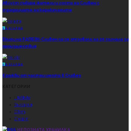
Август събира жители и гости на Сливен с
традициите на каракачаните
Б
ЪЛГАРИЯ
Екипи на РДПБЗН-Сливен са се отзовали на 20 сигнала за
произшествия
Б
ЪЛГАРИЯ
Кражби от частни имоти в Сливен
КАТЕГОРИИ
LifeStyle
България
Свят
Спорт
НЕПОЗНАТА ХРАНИЛКА