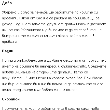
Дева
Уверено и с хъс за печалба ще работите по новите си
проекти. Някои от вас ще се радват на повишаващи се
доходи, едни от заплата, други от допълнителна заетост
или рента. Желанието ще ви помогне да се справите и с
вътрешните си съмнения към някого, който силно ви
привлича.
Везни
Прями и откровени, ще изисквате същото и от другите в
името на общите ви интереси и съжителство. Обърнете
повече внимание на отделните детайли, като се
вслушвате и в мнението на хората около вас. Почивката
ще върне силите ви и ще ви помогне да осмислите много
неща, сред които и любовта си към някого.
Скорпион
Промените, за които работите са в ход, но дали това