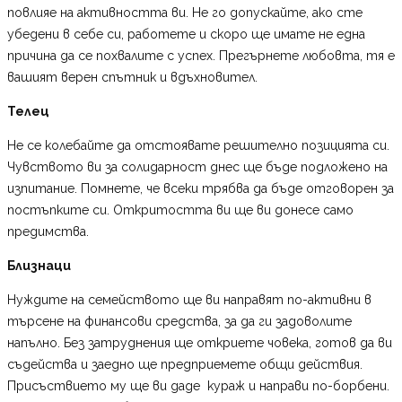
повлияе на активността ви. Не го допускайте, ако сте
убедени в себе си, работете и скоро ще имате не една
причина да се похвалите с успех. Прегърнете любовта, тя е
вашият верен спътник и вдъхновител.
Телец
Не се колебайте да отстоявате решително позицията си.
Чувството ви за солидарност днес ще бъде подложено на
изпитание. Помнете, че всеки трябва да бъде отговорен за
постъпките си. Откритостта ви ще ви донесе само
предимства.
Близнаци
Нуждите на семейството ще ви направят по-активни в
търсене на финансови средства, за да ги задоволите
напълно. Без затруднения ще откриете човека, готов да ви
съдейства и заедно ще предприемете общи действия.
Присъствието му ще ви даде кураж и направи по-борбени.