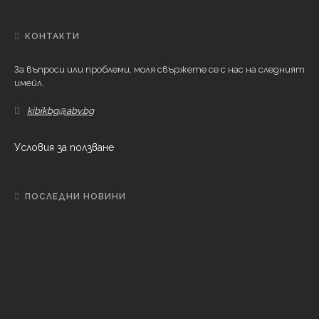
КОНТАКТИ
За въпроси или проблеми, моля свържете се с нас на следният
имейл.
kibikbg@abv.bg
Условия за ползване
ПОСЛЕДНИ НОВИНИ
L
IFESTYLE
Почитаме паметта на Свети апостол Матий
Б
ЪЛГАРИЯ
Времето днес