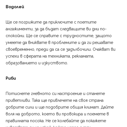
Водолей
Ще се погрижите да приключите с поетите
ангажименти, за да бъдат следващите ви дни по-
спокойни. Ще се справите с трудностите, защото
умеете да вниквате в проблемите и да ги решавате
своевременно, преди да са се задълбочили. Очакват ви
успехи в сферата на техниката, рекламата,
образованието и изкуството.
Риби
Потиснете гневното си настроение и станете
приветливи. Така ще привлечете на своя страна
добрите сили и ще подобрите общия климат. Дайте
воля на доброто, което ви провокира и поемете в
правилната посока. Не се колебайте да покажете