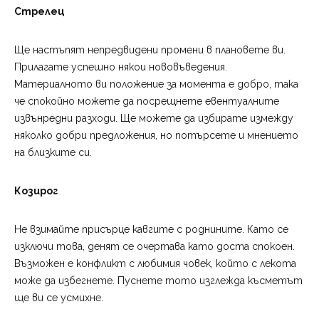
Стрелец
Ще настъпят непредвидени промени в плановете ви.
Прилагате успешно някои нововъведения.
Материалното ви положение за момента е добро, така
че спокойно можете да посрещнете евентуалните
извънредни разходи. Ще можете да избирате измежду
няколко добри предложения, но потърсете и мнението
на близките си.
Козирог
Не взимайте присърце кавгите с роднините. Като се
изключи това, денят се очертава като доста спокоен.
Възможен е конфликт с любимия човек, който с лекота
може да избегнете. Пуснете тото изглежда късметът
ще ви се усмихне.