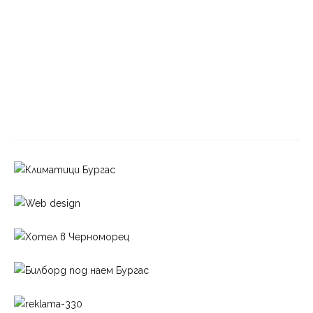
Времето днес
L
IFESTYLE
Кафе пауза
L
IFESTYLE
Дневен хороскоп за 09 август 2026 г.