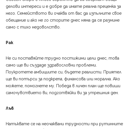
делови интереси и е добре да имате реална преценка за
него. Семейството ви очаква от вас да изпълните свое
обещание и ако не го сторите днес няма да се размине
само с тихо недоволство.
Рак
Не си поставяйте трудно постижими цели днес, това
само ще ви създаде здравословни проблеми.
Поукротете амбициите си, бъдете реалисти. Приятел
ще ви потърси за подкрепа, финансова или морална. Ако
можете, помогнете му. Победа в личен план ще повиши
самочувствието ви, подготвяйки ви за утрешния ден.
Лъв
Натъквате се на неочаквани трудности при рутинните