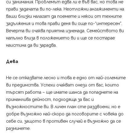
си занимания. Проблемът едва ли е във вас, но това не
прави задачата ви по-лека. Неотложни ангажименти на
ваши близки налагат да поемете и някои от техните
задължения и това прави деня ви още по-“интересен”.
Вечерта ви очаква приятна изненада. Семейството ви
напълно влиза в положението ви и ще се постарае
наистина да ви зарадва.
Дева
Не се отказвате лесно и това е едно от най-големите
ви предимства. Успехи очакват онези от вас, които
търсят работа – ще имате шанса да попаднете на
примамлива дейност, подходяща за вас и
възможностите ви. В личен план сте раздвоени, но е
добре възможно най-скоро да поговорите с човека до
себе си, защото в противен случай е възможно да се
разминете.