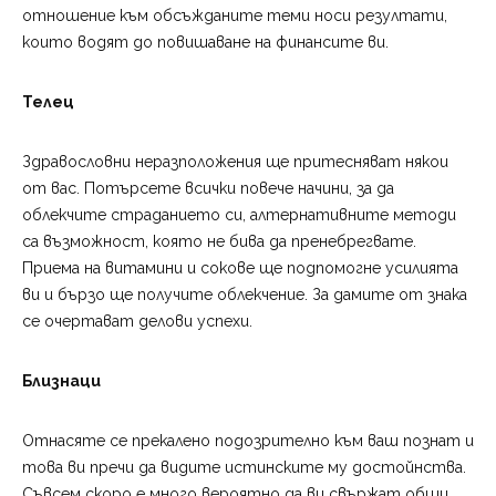
отношение към обсъжданите теми носи резултати,
които водят до повишаване на финансите ви.
Телец
Здравословни неразположения ще притесняват някои
от вас. Потърсете всички повече начини, за да
облекчите страданието си, алтернативните методи
са възможност, която не бива да пренебрегвате.
Приема на витамини и сокове ще подпомогне усилията
ви и бързо ще получите облекчение. За дамите от знака
се очертават делови успехи.
Близнаци
Отнасяте се прекалено подозрително към ваш познат и
това ви пречи да видите истинските му достойнства.
Съвсем скоро е много вероятно да ви свържат общи