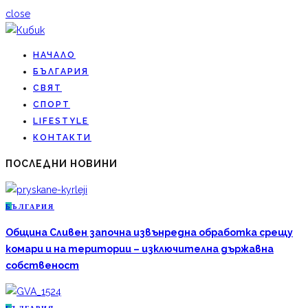
close
НАЧАЛО
БЪЛГАРИЯ
СВЯТ
СПОРТ
LIFESTYLE
КОНТАКТИ
ПОСЛЕДНИ НОВИНИ
Б
ЪЛГАРИЯ
Община Сливен започна извънредна обработка срещу
комари и на територии – изключителна държавна
собственост