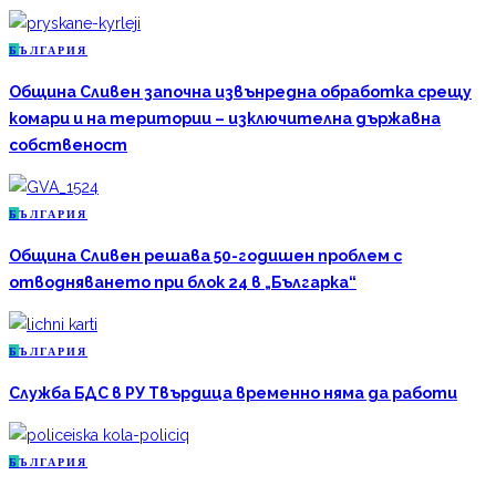
Б
ЪЛГАРИЯ
Община Сливен започна извънредна обработка срещу
комари и на територии – изключителна държавна
собственост
Б
ЪЛГАРИЯ
Община Сливен решава 50-годишен проблем с
отводняването при блок 24 в „Българка“
Б
ЪЛГАРИЯ
Служба БДС в РУ Твърдица временно няма да работи
Б
ЪЛГАРИЯ