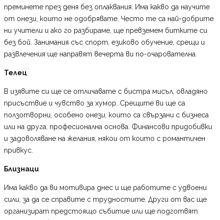
преминете през деня без оплаквания. Има какво да научите
от онези, които не одобрявате. Често те са най-добрите
ни учители и ако го разбираме, ще превземем битките си
без бой. Занимания със спорт, езиково обучение, срещи и
развлечения ще направят вечерта ви по-очарователна.
Телец
В изявите си ще се отличавате с бистра мисъл, овладяно
присъствие и чувство за хумор. Срещите ви ще са
ползотворни, особено онези, които са свързани с бизнеса
или на друга, професионална основа. Финансови придобивки
и задоволяване на желания, някои от които с романтичен
привкус.
Близнаци
Има какво да ви мотивира днес и ще работите с удвоени
сили, за да се справите с трудностите. Други от вас ще
организират предстоящо събитие или ще подготвят