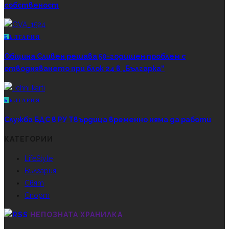
собственост
Б
ЪЛГАРИЯ
Община Сливен решава 50-годишен проблем с
отводняването при блок 24 в „Българка“
Б
ЪЛГАРИЯ
Служба БДС в РУ Твърдица временно няма да работи
КАТЕГОРИИ
LifeStyle
България
Свят
Спорт
НЕПОЗНАТА ХРАНИЛКА