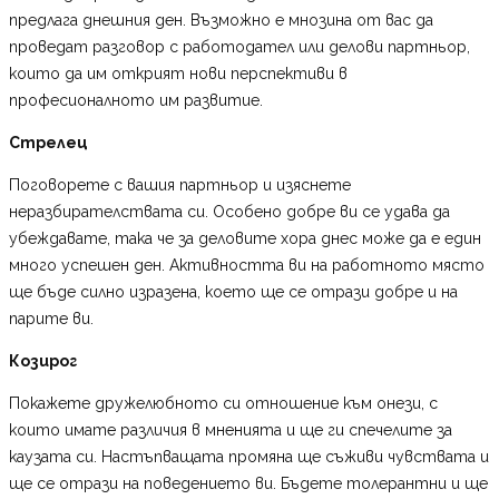
предлага днешния ден. Възможно е мнозина от вас да
проведат разговор с работодател или делови партньор,
които да им открият нови перспективи в
професионалното им развитие.
Стрелец
Поговорете с вашия партньор и изяснете
неразбирателствата си. Особено добре ви се удава да
убеждавате, така че за деловите хора днес може да е един
много успешен ден. Активността ви на работното място
ще бъде силно изразена, което ще се отрази добре и на
парите ви.
Козирог
Покажете дружелюбното си отношение към онези, с
които имате различия в мненията и ще ги спечелите за
каузата си. Настъпващата промяна ще съживи чувствата и
ще се отрази на поведението ви. Бъдете толерантни и ще