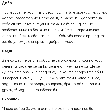
Дева
Последователността в действията ви е гаранция за успех.
Добре владеете умението да извличате най-доброто за
себе си от всяка ситуация, така ще бъде и днес. Не
правете нищо на всяка цена, приемайте компромисите,
като неизбежни свои спътници. Общуването с природата
ще ви зарежда с енергия и добри помисли.
Везни
Възползвайте се от добрите възможности, които носи
денят за вас и не се отказвайте от мечтите си. Ще се
чувствате отлично сред онези, с които споделяте общи
интереси и емоции. Ще ви вълнуват теми, като бизнес,
подписване на договори, хонорари, брачно обвързване и
други, свързани с плановете ви.
Скорпион
Много добри възможности в делово отношение ви