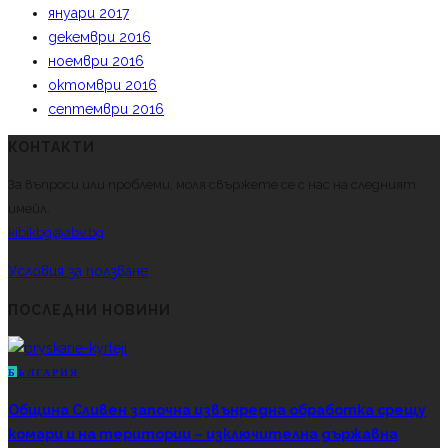
януари 2017
декември 2016
ноември 2016
октомври 2016
септември 2016
КОНТАКТИ
За въпроси или проблеми, моля свържете се с нас на следният
имейл.
kibikbg@abv.bg
Условия за ползване
ПОСЛЕДНИ НОВИНИ
Б
ЪЛГАРИЯ
Община Сливен започна извънредна обработка срещу
комари и на територии – изключителна държавна