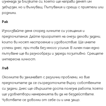
изненада за близките си, което ще направи денят им
забързан, но и вълнуващ. Пътувания и срещи с приятели или
роднини.
Рак
Използвайте деня според личните си усещания и
предпочитания. Дайте приоритет на онези делови задачи,
които ви носят настроение и удоволствие. Ще имате
успехи днес, при това без много усилия. В личен план едно
пътуване ще ви разнообрази и зареди позитивно. Срещате
интересна личност.
Лъв
Околните ви занимават с различни проблеми, но вие
предпочитате да се съсредоточите върху собствените
си задачи. Днес ще свършите доста полезна работа, която
ще удовлетвори намеренията ви да не бездействате.
Чувствате се доволни от себе си и има защо.