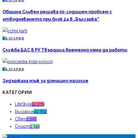
Б
ЪЛГАРИЯ
Община Сливен решава 50-годишен проблем с
отводняването при блок 24 в „Българка“
Б
ЪЛГАРИЯ
Служба БДС в РУ Твърдица временно няма да работи
Б
ЪЛГАРИЯ
Задържаха мъж за домашно насилие
КАТЕГОРИИ
LifeStyle
12 279
България
41 702
Свят
1 196
Спорт
1 319