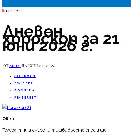
L
IFESTYLE
Дневен
хороскоп за 21
юни 2026 г.
ОТ
KIBIK
НА
ЮНИ 21, 2026
FACEBOOK
TWITTER
GOOGLE +
PINTEREST
Овен
Толерантни и смирени, такива бъдете днес и ще