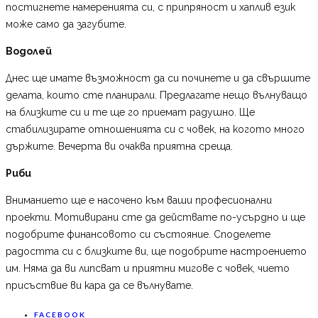
постигнете намеренията си, с припряност и хаплив език
може само да загубите.
Водолей
Днес ще имате възможност да си починете и да свършите
делата, които сте планирали. Предлагате нещо вълнуващо
на близките си и те ще го приемат радушно. Ще
стабилизирате отношенията си с човек, на когото много
държите. Вечерта ви очаква приятна среща.
Риби
Вниманието ще е насочено към ваши професионални
проекти. Мотивирани сте да действате по-усърдно и ще
подобрите финансовото си състояние. Споделете
радостта си с близките ви, ще подобрите настроението
им. Няма да ви липсват и приятни мигове с човек, чието
присъствие ви кара да се вълнувате.
FACEBOOK