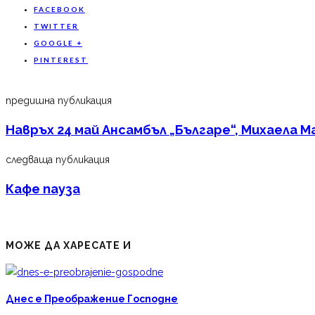
FACEBOOK
TWITTER
GOOGLE +
PINTEREST
предишна публикация
Навръх 24 май Ансамбъл „Българе“, Михаела 
следваща публикация
Кафе пауза
МОЖЕ ДА ХАРЕСАТЕ И
Днес е Преображение Господне