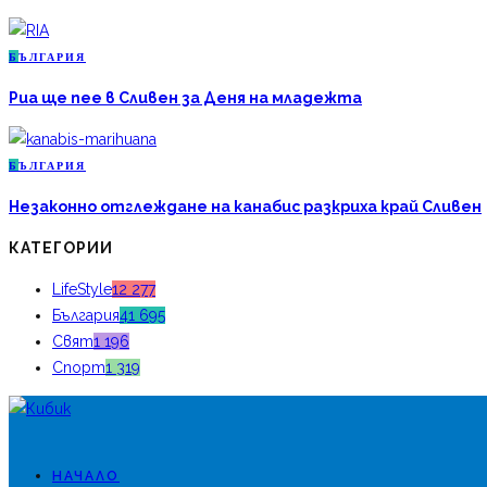
Б
ЪЛГАРИЯ
Риа ще пее в Сливен за Деня на младежта
Б
ЪЛГАРИЯ
Незаконно отглеждане на канабис разкриха край Сливен
КАТЕГОРИИ
LifeStyle
12 277
България
41 695
Свят
1 196
Спорт
1 319
НАЧАЛО