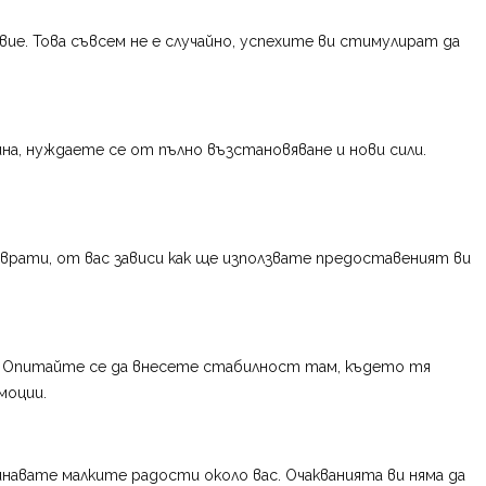
вие. Това съвсем не е случайно, успехите ви стимулират да
на, нуждаете се от пълно възстановяване и нови сили.
врати, от вас зависи как ще използвате предоставеният ви
. Опитайте се да внесете стабилност там, където тя
моции.
навате малките радости около вас. Очакванията ви няма да