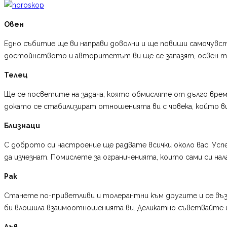
Овен
Едно събитие ще ви направи доволни и ще повиши самочувст
достойнството и авторитетът ви ще се запазят, освен това
Телец
Ще се посветите на задача, която обмисляте от дълго време
докато се стабилизират отношенията ви с човека, който ви 
Близнаци
С доброто си настроение ще радвате всички около вас. Усп
да изчезнат. Помислете за ограниченията, които сами си нал
Рак
Станете по-приветливи и толерантни към другите и се възд
би влошила взаимоотношенията ви. Деликатно съветвайте и 
Лъв