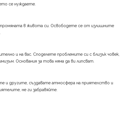
оето се нуждаете.
те промяната в живота си. Освободете се от излишните
.
ително и на вас. Споделете проблемите си с близък човек,
изъм. Основания за това няма да ви липсват.
те и другите, създавате атмосфера на приятелство и
иятелите, не ги забравяйте.