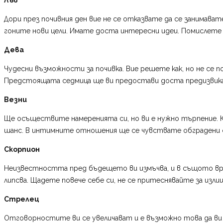
Дори през почивния ден вие не се отказвате да се занимават
гоните нови цели. Имате доста интересни идеи. Помислете 
Дева
Чудесни възможности за почивка. Вие решете как, но не се 
Предстоящата седмица ще ви предостави доста предизвика
Везни
Ще осъществите намеренията си, но ви е нужно търпение. 
шанс. В интимните отношения ще се чувствате обградени с
Скорпион
Неизвестността пред бъдещето ви измъчва, и в същото вр
липсва. Щадете повече себе си, не се притеснявайте за изл
Стрелец
Отговорностите ви се увеличават и е възможно това да ви п