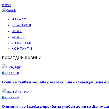
close
НАЧАЛО
БЪЛГАРИЯ
СВЯТ
СПОРТ
LIFESTYLE
КОНТАКТИ
ПОСЛЕДНИ НОВИНИ
Б
ЪЛГАРИЯ
Община Сливен решава дългогодишен канализационен про
Б
ЪЛГАРИЯ
Отменят се всички стрелби на учебен център „Батмиш