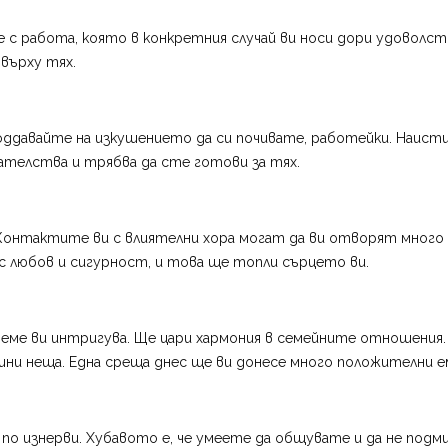
е с работа, която в конкретния случай ви носи дори удоволст
върху тях.
поддавайте на изкушението да си почивате, работейки. Наисти
телства и трябва да сте готови за тях.
Контактите ви с влиятелни хора могат да ви отворят много 
 любов и сигурност, и това ще топли сърцето ви.
еме ви интригува. Ще цари хармония в семейните отношения
ишни неща. Една среща днес ще ви донесе много положителни е
о изнерви. Хубавото е, че умеете да общувате и да не подми