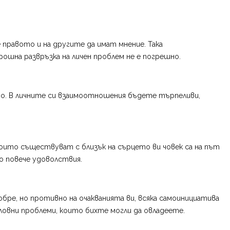
 правото и на другите да имат мнение. Така
ошна развръзка на личен проблем не е погрешно.
 то. В личните си взаимоотношения бъдете търпеливи,
оито съществуват с близък на сърцето ви човек са на път
ко повече удоволствия.
ре, но противно на очакванията ви, всяка самоинициатива
ловни проблеми, които бихте могли да овладеете.