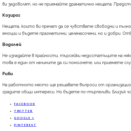
ви задоволят, но не приемайте драматично нещата. Предсто
Козирог
Нещата, които ви пречат да се чувствате свободни и пълно
емоции и бъдете прагматични, целенасочени, но и добри. От
Водолей
Не изпадайте в крайности, търсейки недостатъците на някой,
това е един от начините да си помогнете, или приемете сл
Риби
На работното място ще решавате въпроси от организацион
градите общи интереси. Но бъдете по-търпеливи. Близък чо
FACEBOOK
TWITTER
GOOGLE +
PINTEREST