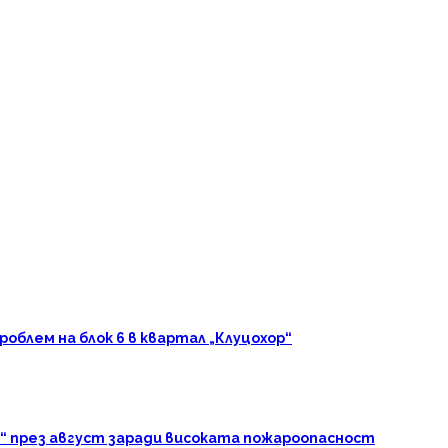
блем на блок 6 в квартал „Клуцохор“
“ през август заради високата пожароопасност