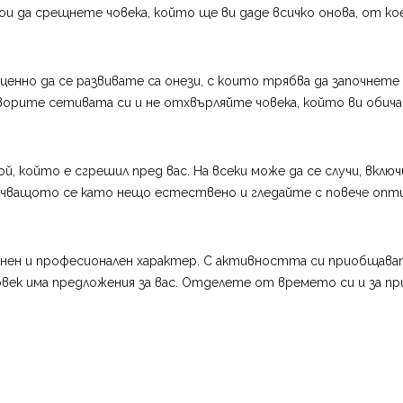
и да срещнете човека, който ще ви даде всичко онова, от к
ценно да се развивате са онези, с които трябва да започне
ворите сетивата си и не отхвърляйте човека, който ви обича
 който е сгрешил пред вас. На всеки може да се случи, включ
учващото се като нещо естествено и гледайте с повече оптим
ен и професионален характер. С активността си приобщава
век има предложения за вас. Отделете от времето си и за пр