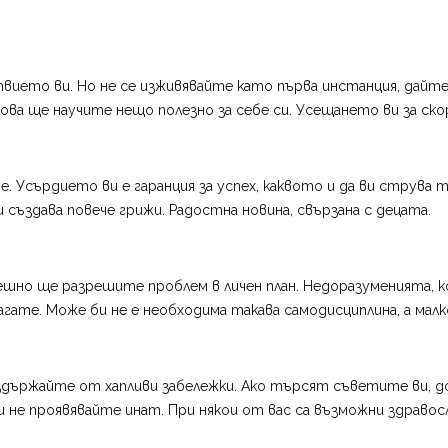
вието ви. Но не се изживявайте като първа инстанция, дайте
 ще научите нещо полезно за себе си. Усещането ви за скор
. Усърдието ви е гаранция за успех, каквото и да ви струва
създава повече грижи. Радостна новина, свързана с децата.
ешно ще разрешите проблем в личен план. Недоразуменията, к
агате. Може би не е необходима такава самодисциплина, а мал
ържайте от хапливи забележки. Ако търсят съветите ви, доб
не проявявайте инат. При някои от вас са възможни здравос