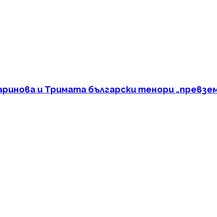
Маринова и Тримата български тенори „превзе