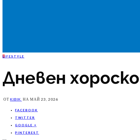
L
IFESTYLE
Дневен хороскоп
ОТ
KIBIK
НА
МАЙ 23, 2026
FACEBOOK
TWITTER
GOOGLE +
PINTEREST