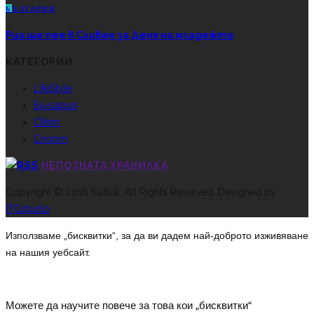
Б
ЪЛГАРИЯ
Риа ще пее в Сливен за Деня на младежта
КАТЕГОРИИ
LifeStyle
България
Свят
Спорт
НЕПОЗНАТА ХРАНИЛКА
Copyright © 2016 Кибик. All Rights Reserved. Designed by
ITGstudio
Използваме „бисквитки“, за да ви дадем най-доброто изживяване
на нашия уебсайт.
Можете да научите повече за това кои „бисквитки“