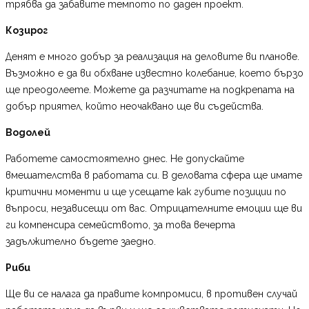
трябва да забавите темпото по даден проект.
Козирог
Денят е много добър за реализация на деловите ви планове.
Възможно е да ви обхване известно колебание, което бързо
ще преодолеете. Можете да разчитате на подкрепата на
добър приятел, който неочаквано ще ви съдейства.
Водолей
Работете самостоятелно днес. Не допускайте
вмешателства в работата си. В деловата сфера ще имате
критични моменти и ще усещате как губите позиции по
въпроси, независещи от вас. Отрицателните емоции ще ви
ги компенсира семейството, за това вечерта
задължително бъдете заедно.
Риби
Ще ви се налага да правите компромиси, в противен случай