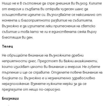
Нищо не е в състояние да спре днешния ви възход. Кипите
от енергия и съдбата ви открива чудесен шанс да
осъществите идеите си. Възползвайте се максимално от
момента и благоприятното развитие на събитията.
Възможно е да изпитате леки притеснения на светско
събитие и това като че ли е единствената сянка върху
блестящия ви ден.
Телец
Не обръщайте внимание на възможните дребни
неприятности днес. Предстоят ви важни ангажименти,
които изискват цялото ви внимание и енергия. Не губете
търпение и ще се справите. Отделете повече внимание на
близките си. Възможно е и незначително здравословно
неразположение. Вземете нужните мерки за да се
предпазите от нещо по-сериозно.
Близнаци