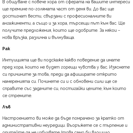
В общуване с повече хора от сферата на вашите интереси
ще премине по-голямата част от деня ви. До вас ще
достигнат вести, свързани с професионалните ви
ангажименти, а също и за хора, търсещи път към вас. Ще
получите предложения, които ще одобрите. За някои –
нова връзка, различна и вълнуваща.
Рак
Интуицията ще ви подскаже какво поведение да имате
пред хора, които не будят горещи чувства у вас. Изяснете
си причините за това, преди да афиширате открито
намеренията си. Починете си и с обновени сили ще се
справите със задачите си, постигайки целите, към които
се стремите.
Лъв
Настроението ви може да бъде помрачено за кратко от
административни неуредици. Въоръжете се с търпение и
опитайте да не избухвате (това само би влошило