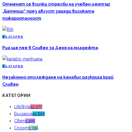
Отменят се всички стрелби на учебен център
„Батмиш“ през август заради високата
пожароопасност
Б
ЪЛГАРИЯ
Риа ще пее в Сливен за Деня на младежта
Б
ЪЛГАРИЯ
Незаконно отглеждане на канабис разкриха край
Сливен
КАТЕГОРИИ
LifeStyle
12 277
България
41 695
Свят
1 196
Спорт
1 319