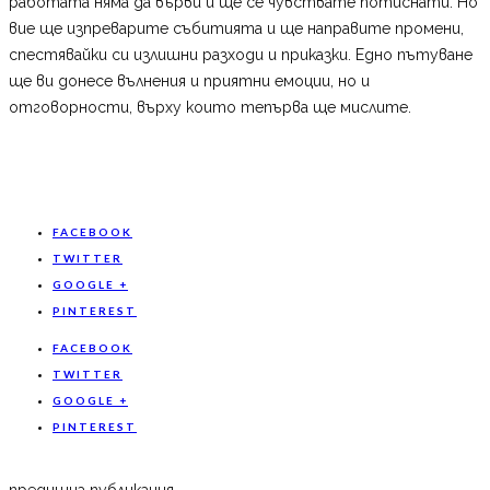
работата няма да върви и ще се чувствате потиснати. Но
вие ще изпреварите събитията и ще направите промени,
спестявайки си излишни разходи и приказки. Едно пътуване
ще ви донесе вълнения и приятни емоции, но и
отговорности, върху които тепърва ще мислите.
FACEBOOK
TWITTER
GOOGLE +
PINTEREST
FACEBOOK
TWITTER
GOOGLE +
PINTEREST
предишна публикация