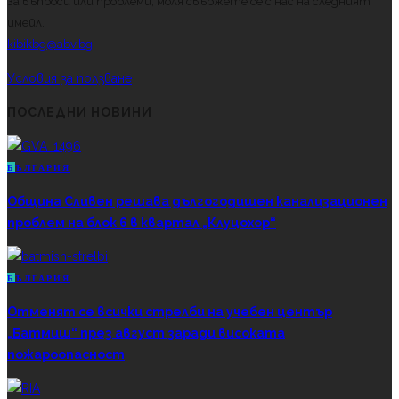
За въпроси или проблеми, моля свържете се с нас на следният
имейл.
kibikbg@abv.bg
Условия за ползване
ПОСЛЕДНИ НОВИНИ
Б
ЪЛГАРИЯ
Община Сливен решава дългогодишен канализационен
проблем на блок 6 в квартал „Клуцохор“
Б
ЪЛГАРИЯ
Отменят се всички стрелби на учебен център
„Батмиш“ през август заради високата
пожароопасност