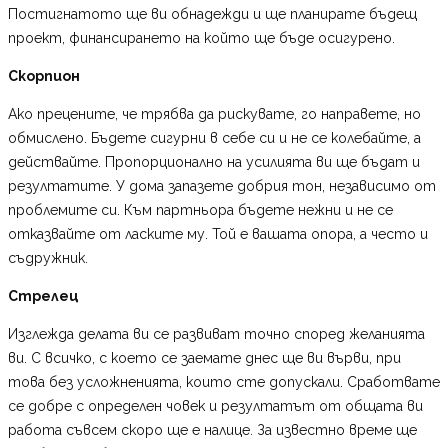
Постигнатото ще ви обнадежди и ще планирате бъдещ
проект, финансирането на който ще бъде осигурено.
Скорпион
Ако прецените, че трябва да рискувате, го направете, но
обмислено. Бъдете сигурни в себе си и не се колебайте, а
действайте. Пропорционално на усилията ви ще бъдат и
резултатите. У дома запазете добрия тон, независимо от
проблемите си. Към партньора бъдете нежни и не се
отказвайте от ласките му. Той е вашата опора, а често и
съдружник.
Стрелец
Изглежда делата ви се развиват точно според желанията
ви. С всичко, с което се заемате днес ще ви върви, при
това без усложненията, които сте допускали. Сработвате
се добре с определен човек и резултатът от общата ви
работа съвсем скоро ще е налице. За известно време ще