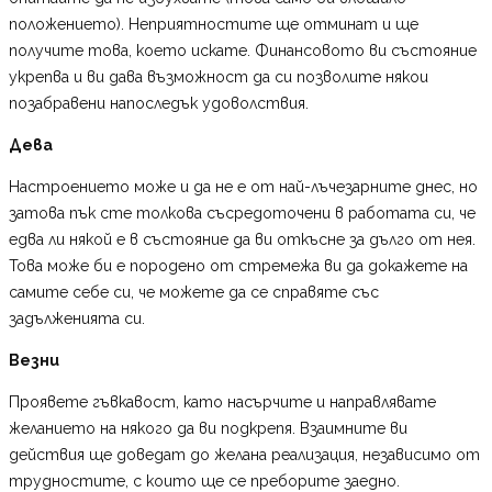
положението). Неприятностите ще отминат и ще
получите това, което искате. Финансовото ви състояние
укрепва и ви дава възможност да си позволите някои
позабравени напоследък удоволствия.
Дева
Настроението може и да не е от най-лъчезарните днес, но
затова пък сте толкова съсредоточени в работата си, че
едва ли някой е в състояние да ви откъсне за дълго от нея.
Това може би е породено от стремежа ви да докажете на
самите себе си, че можете да се справяте със
задълженията си.
Везни
Проявете гъвкавост, като насърчите и направлявате
желанието на някого да ви подкрепя. Взаимните ви
действия ще доведат до желана реализация, независимо от
трудностите, с които ще се преборите заедно.