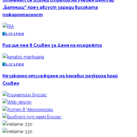
„Батмиш“ през август заради високата
пожароопасност
Б
ЪЛГАРИЯ
Риа ще пее в Сливен за Деня на младежта
Б
ЪЛГАРИЯ
Незаконно отглеждане на канабис разкриха край
Сливен