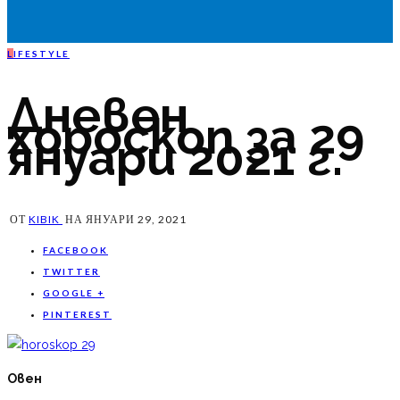
L
IFESTYLE
Дневен
хороскоп за 29
януари 2021 г.
ОТ
KIBIK
НА
ЯНУАРИ 29, 2021
FACEBOOK
TWITTER
GOOGLE +
PINTEREST
Овен