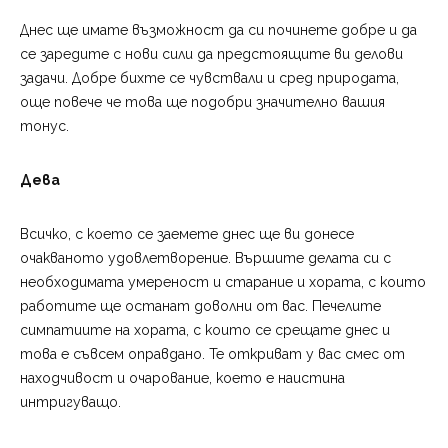
Днес ще имате възможност да си починете добре и да
се заредите с нови сили да предстоящите ви делови
задачи. Добре бихте се чувствали и сред природата,
още повече че това ще подобри значително вашия
тонус.
Дева
Всичко, с което се заемете днес ще ви донесе
очакваното удовлетворение. Вършите делата си с
необходимата умереност и старание и хората, с които
работите ще останат доволни от вас. Печелите
симпатиите на хората, с които се срещате днес и
това е съвсем оправдано. Те откриват у вас смес от
находчивост и очарование, което е наистина
интригуващо.