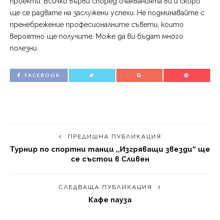
проекти. Всичко върви според очакванията ви и скоро
ще се радвате на заслужени успехи. Не подминавайте с
пренебрежение професионалните съвети, които
вероятно ще получите. Може да ви бъдат много
полезни.
FACEBOOK
ПРЕДИШНА ПУБЛИКАЦИЯ
Турнир по спортни танци ,,Изгряващи звезди“ ще
се състои в Сливен
СЛЕДВАЩА ПУБЛИКАЦИЯ
Кафе пауза