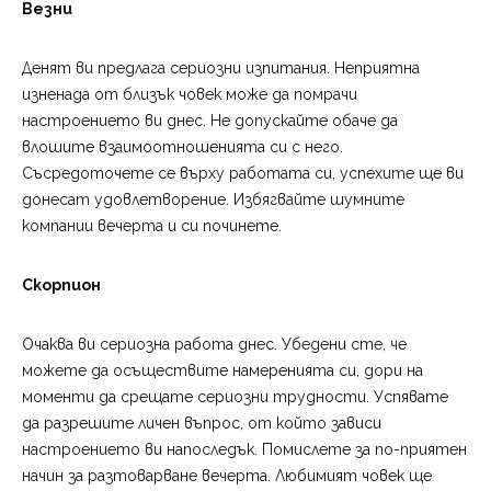
Везни
Денят ви предлага сериозни изпитания. Неприятна
изненада от близък човек може да помрачи
настроението ви днес. Не допускайте обаче да
влошите взаимоотношенията си с него.
Съсредоточете се върху работата си, успехите ще ви
донесат удовлетворение. Избягвайте шумните
компании вечерта и си починете.
Скорпион
Очаква ви сериозна работа днес. Убедени сте, че
можете да осъществите намеренията си, дори на
моменти да срещате сериозни трудности. Успявате
да разрешите личен въпрос, от който зависи
настроението ви напоследък. Помислете за по-приятен
начин за разтоварване вечерта. Любимият човек ще