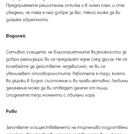
Предприемате решителна стъпка и в личен план, и сте
убедени, че така е най-добре за вас. Някой може да ви
докаже обратното.
Водолей
Сетивно усещате, че благоприятните възможности за
добри реализации ви се предлагат една след друга. Не се
колебайте да действате, независимо, че ви се
увеличават отговорностите. Работата е тази, която
ви държи в будно състояние и ви прави активни. Любими
занимания може да ви отведат далече от къщи,
споделете тези моменти с обичани хора.
Риби
Започвате осъществяването на търпеливо подготвяни