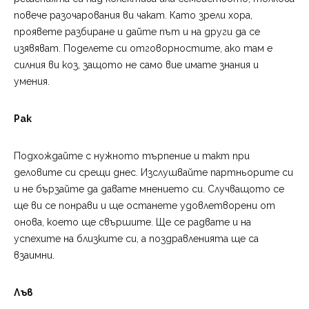
повече разочарования ви чакат. Като зрели хора,
проявете разбиране и дайте път и на други да се
изявяват. Поделете си отговорностите, ако там е
силния ви коз, защото не само вие имате знания и
умения.
Рак
Подхождайте с нужното търпение и такт при
деловите си срещи днес. Изслушвайте партньорите си
и не бързайте да давате мнението си. Случващото се
ще ви се понрави и ще останете удовлетворени от
онова, което ще свършите. Ще се радвате и на
успехите на близките си, а поздравленията ще са
взаимни.
Лъв