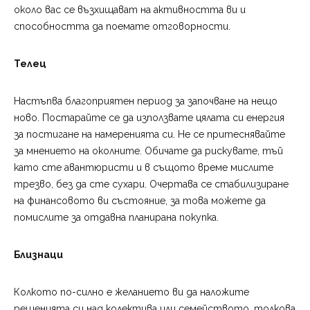
около вас се възхищават на активността ви и
способността да поемате отговорности.
Телец
Настъпва благоприятен период за започване на нещо
ново. Постарайте се да използвате цялата си енергия
за постигане на намеренията си. Не се притеснявайте
за мнението на околните. Обичате да рискувате, тъй
като сте авантюристи и в същото време мислите
трезво, без да сте сухари. Очертава се стабилизиране
на финансовото ви състояние, за това можете да
помислите за отдавна планирана покупка.
Близнаци
Колкото по-силно е желанието ви да наложите
решенията си над колектива или семейството, толкова