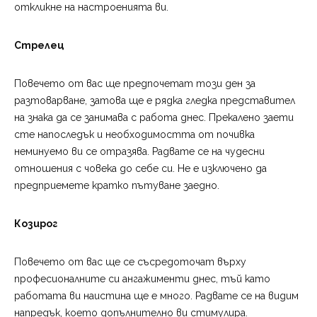
откликне на настроенията ви.
Стрелец
Повечето от вас ще предпочетат този ден за
разтоварване, затова ще е рядка гледка представител
на знака да се занимава с работа днес. Прекалено заети
сте напоследък и необходимостта от почивка
неминуемо ви се отразява. Радвате се на чудесни
отношения с човека до себе си. Не е изключено да
предприемете кратко пътуване заедно.
Козирог
Повечето от вас ще се съсредоточат върху
професионалните си ангажименти днес, тъй като
работата ви наистина ще е много. Радвате се на видим
напредък, което допълнително ви стимулира.