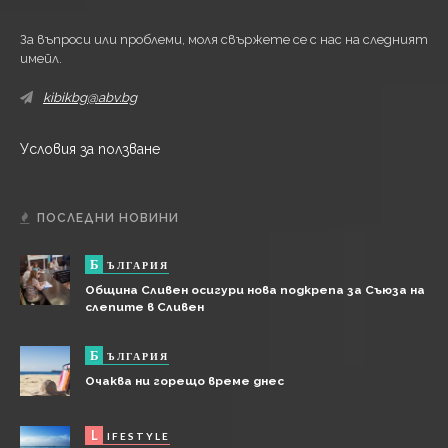
За въпроси или проблеми, моля свържете се с нас на следният
имейл.
kibikbg@abv.bg
Условия за ползване
ПОСЛЕДНИ НОВИНИ
Б
ЪЛГАРИЯ
Община Сливен осигури нова подкрепа за Съюза на
слепите в Сливен
Б
ЪЛГАРИЯ
Очаква ни горещо време днес
L
IFESTYLE