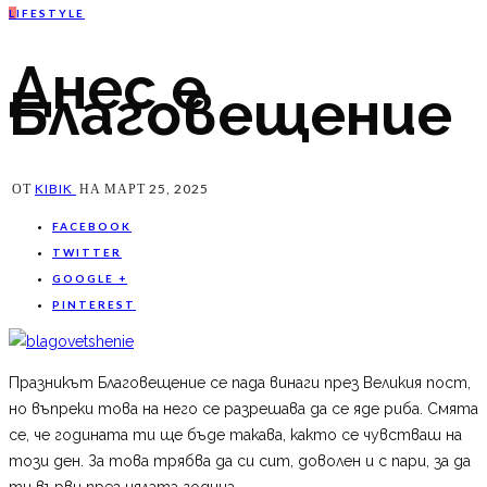
L
IFESTYLE
Днес е
Благовещение
ОТ
KIBIK
НА
МАРТ 25, 2025
FACEBOOK
TWITTER
GOOGLE +
PINTEREST
Празникът Благовещение се пада винаги през Великия пост,
но въпреки това на него се разрешава да се яде риба. Смята
се, че годината ти ще бъде такава, както се чувстваш на
този ден. За това трябва да си сит, доволен и с пари, за да
ти върви през цялата година.