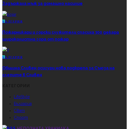
Задържаха мъж за домашно насилие
Б
ЪЛГАРИЯ
Пожарникари и горски служители спасиха 300 декара
широколистна гора от пожар
Б
ЪЛГАРИЯ
Община Сливен осигури нова подкрепа за Съюза на
слепите в Сливен
КАТЕГОРИИ
LifeStyle
България
Свят
Спорт
НЕПОЗНАТА ХРАНИЛКА