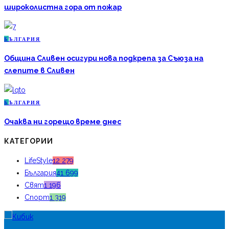
широколистна гора от пожар
Б
ЪЛГАРИЯ
Община Сливен осигури нова подкрепа за Съюза на
слепите в Сливен
Б
ЪЛГАРИЯ
Очаква ни горещо време днес
КАТЕГОРИИ
LifeStyle
12 279
България
41 699
Свят
1 196
Спорт
1 319