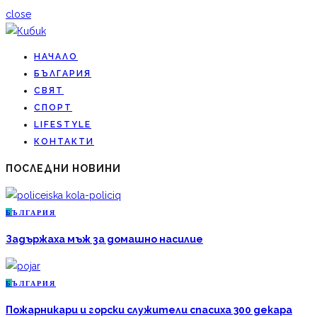
close
НАЧАЛО
БЪЛГАРИЯ
СВЯТ
СПОРТ
LIFESTYLE
КОНТАКТИ
ПОСЛЕДНИ НОВИНИ
Б
ЪЛГАРИЯ
Задържаха мъж за домашно насилие
Б
ЪЛГАРИЯ
Пожарникари и горски служители спасиха 300 декара