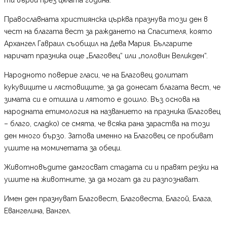
Православната християнска църква празнува този ден в
чест на благата вест за раждането на Спасителя, която
Архангел Гавраил съобщил на Дева Мария. Българите
наричат празника още „Благовец“ или „половин Великден“.
Народното поверие гласи, че на Благовец долитат
кукувиците и лястовиците, за да донесат благата вест, че
зимата си е отишла и лятото е дошло. Въз основа на
народната етимология на названието на празника (Благовец
– благо, сладко) се смята, че всяка рана зараства на този
ден много бързо. Затова именно на Благовец се пробиват
ушите на момичетата за обеци.
Животновъдите дамгосват стадата си и правят резки на
ушите на животните, за да могат да ги разпознават.
Имен ден празнуват Благовест, Благовеста, Благой, Блага,
Евангелина, Вангел.