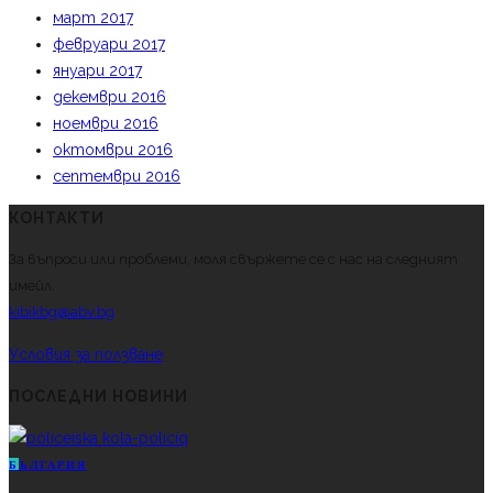
март 2017
февруари 2017
януари 2017
декември 2016
ноември 2016
октомври 2016
септември 2016
КОНТАКТИ
За въпроси или проблеми, моля свържете се с нас на следният
имейл.
kibikbg@abv.bg
Условия за ползване
ПОСЛЕДНИ НОВИНИ
Б
ЪЛГАРИЯ