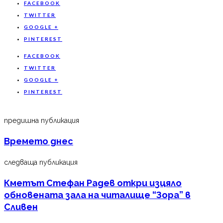
FACEBOOK
TWITTER
GOOGLE +
PINTEREST
FACEBOOK
TWITTER
GOOGLE +
PINTEREST
предишна публикация
Времето днес
следваща публикация
Кметът Стефан Радев откри изцяло
обновената зала на читалище “Зора” в
Сливен