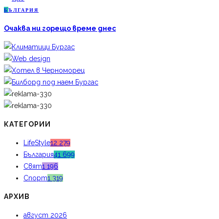
Б
ЪЛГАРИЯ
Очаква ни горещо време днес
КАТЕГОРИИ
LifeStyle
12 279
България
41 699
Свят
1 196
Спорт
1 319
АРХИВ
август 2026