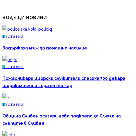
ВОДЕЩИ НОВИНИ
Б
ЪЛГАРИЯ
Задържаха мъж за домашно насилие
Б
ЪЛГАРИЯ
Пожарникари и горски служители спасиха 300 декара
широколистна гора от пожар
Б
ЪЛГАРИЯ
Община Сливен осигури нова подкрепа за Съюза на
слепите в Сливен