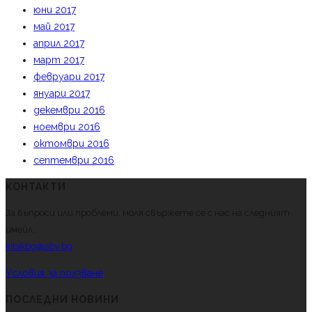
юни 2017
май 2017
април 2017
март 2017
февруари 2017
януари 2017
декември 2016
ноември 2016
октомври 2016
септември 2016
КОНТАКТИ
За въпроси или проблеми, моля свържете се с нас на следният
имейл.
kibikbg@abv.bg
Условия за ползване
ПОСЛЕДНИ НОВИНИ