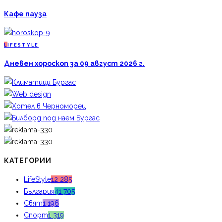
Кафе пауза
L
IFESTYLE
Дневен хороскоп за 09 август 2026 г.
КАТЕГОРИИ
LifeStyle
12 285
България
41 705
Свят
1 196
Спорт
1 319