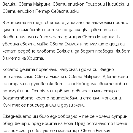
Велики, Света Макрина, Свети епископ Григорий Нисийски и
Свети епископ Петър Севастийски.
В житията на тези светци е записано, че най-голям принос
цялото семейство неотлъчно да следва заветите на
Всевишния има най-голямата дъщеря Света Макрина. Тя
убедила своята майка Света Емилия и по-малките деца да
четат редовно словото Божие и да водят праведен живот
в името на Христа.
Когато децата пораснали, напуснали дома си. Заедно
останали само Света Емилия и Света Макрина. Двете жени
се отдали на духовен живот. Те освободили своите роби и
прислужници. Основали първият девически манастир с
богатството, което притежавали и станали монахини.
Към тях се присъединили и други жени.
Ежедневието им било еднообразно – те се молели сутрин,
обед, вечер и през нощта на Бога. През останалото време
се грижели за своя уютен манастир. Света Емилия