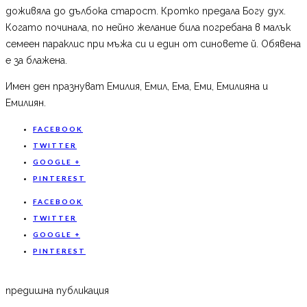
доживяла до дълбока старост. Кротко предала Богу дух.
Когато починала, по нейно желание била погребана в малък
семеен параклис при мъжа си и един от синовете й. Обявена
е за блажена.
Имен ден празнуват Емилия, Емил, Ема, Еми, Емилияна и
Емилиян.
FACEBOOK
TWITTER
GOOGLE +
PINTEREST
FACEBOOK
TWITTER
GOOGLE +
PINTEREST
предишна публикация