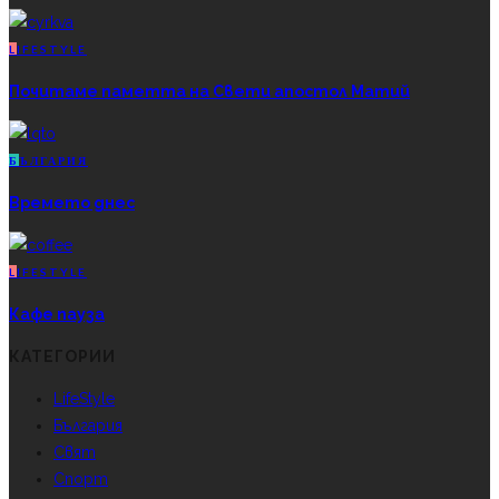
L
IFESTYLE
Почитаме паметта на Свети апостол Матий
Б
ЪЛГАРИЯ
Времето днес
L
IFESTYLE
Кафе пауза
КАТЕГОРИИ
LifeStyle
България
Свят
Спорт