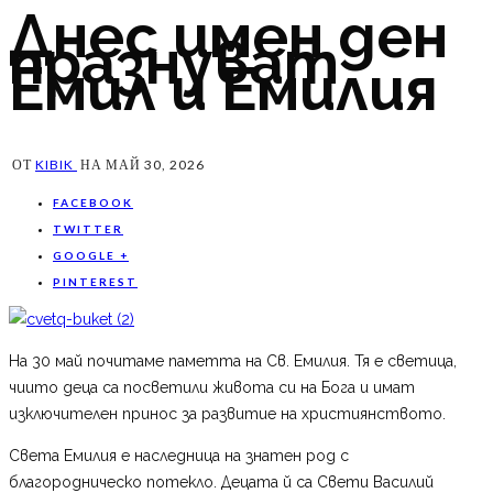
Днес имен ден
празнуват
Емил и Емилия
ОТ
KIBIK
НА
МАЙ 30, 2026
FACEBOOK
TWITTER
GOOGLE +
PINTEREST
На 30 май почитаме паметта на Св. Емилия. Тя е светица,
чиито деца са посветили живота си на Бога и имат
изключителен принос за развитие на християнството.
Света Емилия е наследница на знатен род с
благородническо потекло. Децата й са Свети Василий