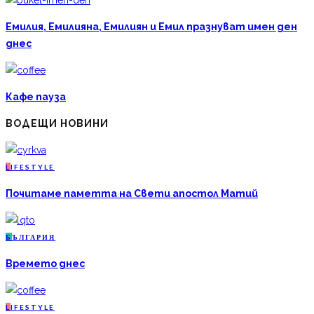
Емилия, Емилияна, Емилиян и Емил празнуват имен ден
днес
Кафе пауза
ВОДЕЩИ НОВИНИ
L
IFESTYLE
Почитаме паметта на Свети апостол Матий
Б
ЪЛГАРИЯ
Времето днес
L
IFESTYLE