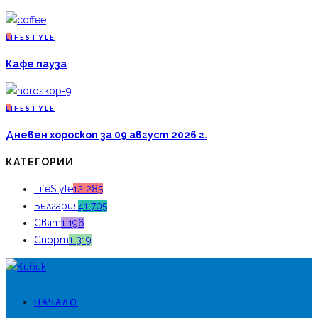
L
IFESTYLE
Кафе пауза
L
IFESTYLE
Дневен хороскоп за 09 август 2026 г.
КАТЕГОРИИ
LifeStyle
12 285
България
41 705
Свят
1 196
Спорт
1 319
НАЧАЛО