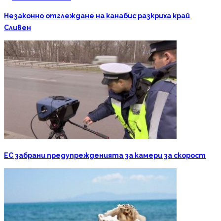
Незаконно отглеждане на канабис разкриха край
Сливен
ЕС забрани предупрежденията за камери за скорост