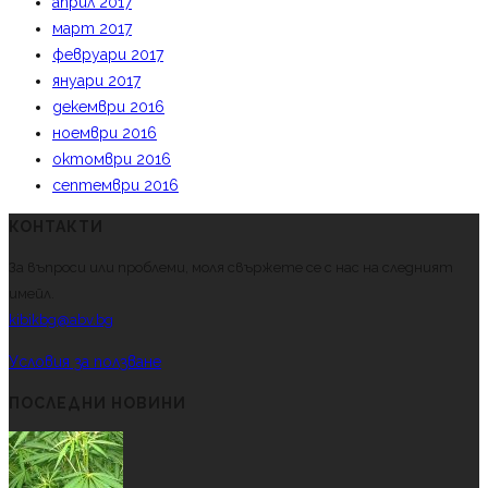
април 2017
март 2017
февруари 2017
януари 2017
декември 2016
ноември 2016
октомври 2016
септември 2016
КОНТАКТИ
За въпроси или проблеми, моля свържете се с нас на следният
имейл.
kibikbg@abv.bg
Условия за ползване
ПОСЛЕДНИ НОВИНИ