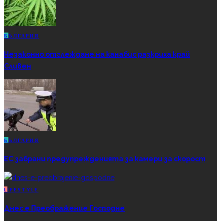
Б
ЪЛГАРИЯ
Незаконно отглеждане на канабис разкриха край
Сливен
Б
ЪЛГАРИЯ
ЕС забрани предупрежденията за камери за скорост
L
IFESTYLE
Днес е Преображение Господне