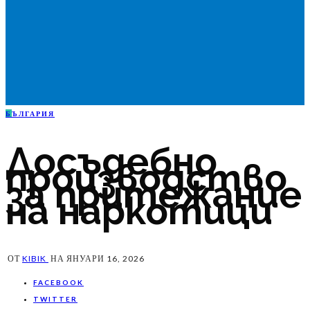
Б
ЪЛГАРИЯ
Досъдебно
производство
за притежание
на наркотици
ОТ
KIBIK
НА
ЯНУАРИ 16, 2026
FACEBOOK
TWITTER