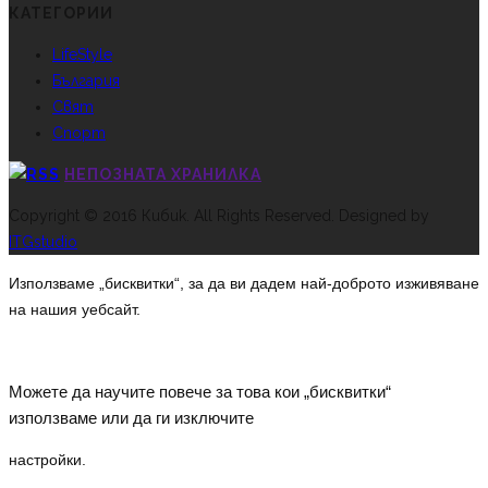
КАТЕГОРИИ
LifeStyle
България
Свят
Спорт
НЕПОЗНАТА ХРАНИЛКА
Copyright © 2016 Кибик. All Rights Reserved. Designed by
ITGstudio
Използваме „бисквитки“, за да ви дадем най-доброто изживяване
на нашия уебсайт.
Можете да научите повече за това кои „бисквитки“
използваме или да ги изключите
настройки
.