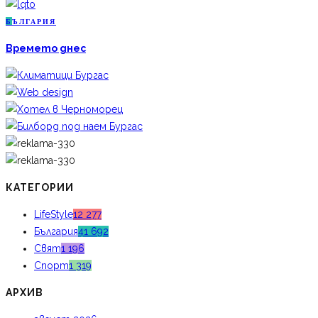
Б
ЪЛГАРИЯ
Времето днес
КАТЕГОРИИ
LifeStyle
12 277
България
41 692
Свят
1 196
Спорт
1 319
АРХИВ