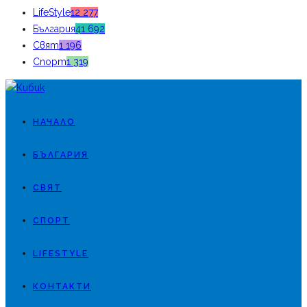
LifeStyle
12 277
България
41 692
Свят
1 196
Спорт
1 319
НАЧАЛО
БЪЛГАРИЯ
СВЯТ
СПОРТ
LIFESTYLE
КОНТАКТИ