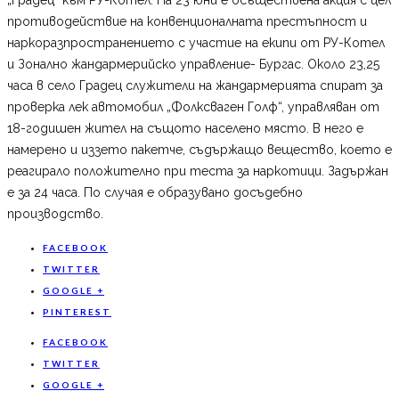
противодействие на конвенционалната престъпност и
наркоразпространението с участие на екипи от РУ-Котел
и Зонално жандармерийско управление- Бургас. Около 23,25
часа в село Градец служители на жандармерията спират за
проверка лек автомобил „Фолксваген Голф“, управляван от
18-годишен жител на същото населено място. В него е
намерено и иззето пакетче, съдържащо вещество, което е
реагирало положително при теста за наркотици. Задържан
е за 24 часа. По случая е образувано досъдебно
производство.
FACEBOOK
TWITTER
GOOGLE +
PINTEREST
FACEBOOK
TWITTER
GOOGLE +