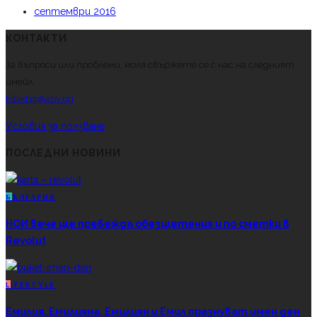
септември 2016
КОНТАКТИ
За въпроси или проблеми, моля свържете се с нас на следният
имейл.
kibikbg@abv.bg
Условия за ползване
ПОСЛЕДНИ НОВИНИ
Б
ЪЛГАРИЯ
НОИ вече ще превежда обезщетения и по сметки в
Revolut
L
IFESTYLE
Емилия, Емилияна, Емилиян и Емил празнуват имен ден