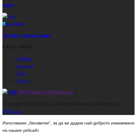
днес
Б
ЪЛГАРИЯ
Опасно горещо днес
КАТЕГОРИИ
LifeStyle
България
Свят
Спорт
НЕПОЗНАТА ХРАНИЛКА
Copyright © 2016 Кибик. All Rights Reserved. Designed by
ITGstudio
Използваме „бисквитки“, за да ви дадем най-доброто изживяване
на нашия уебсайт.