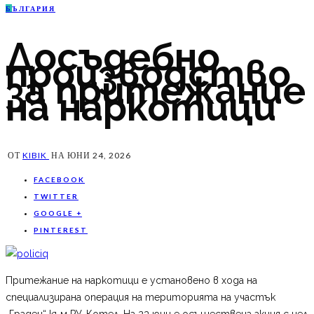
Б
ЪЛГАРИЯ
Досъдебно
производство
за притежание
на наркотици
ОТ
KIBIK
НА
ЮНИ 24, 2026
FACEBOOK
TWITTER
GOOGLE +
PINTEREST
Притежание на наркотици е установено в хода на
специализирана операция на територията на участък
„Градец“ към РУ-Котел. На 23 юни е осъществена акция с цел