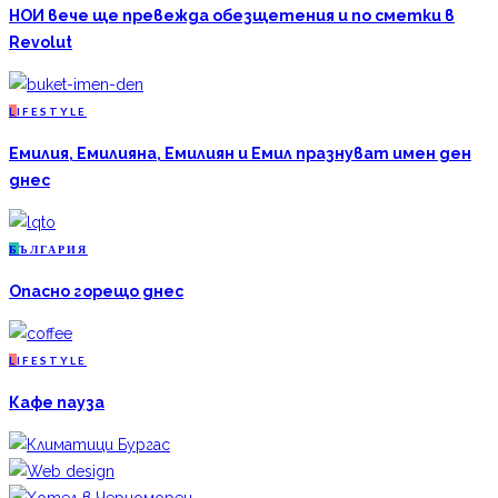
НОИ вече ще превежда обезщетения и по сметки в
Revolut
L
IFESTYLE
Емилия, Емилияна, Емилиян и Емил празнуват имен ден
днес
Б
ЪЛГАРИЯ
Опасно горещо днес
L
IFESTYLE
Кафе пауза