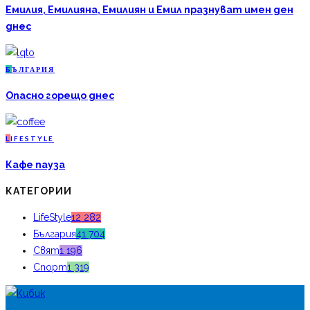
Емилия, Емилияна, Емилиян и Емил празнуват имен ден
днес
Б
ЪЛГАРИЯ
Опасно горещо днес
L
IFESTYLE
Кафе пауза
КАТЕГОРИИ
LifeStyle
12 282
България
41 704
Свят
1 196
Спорт
1 319