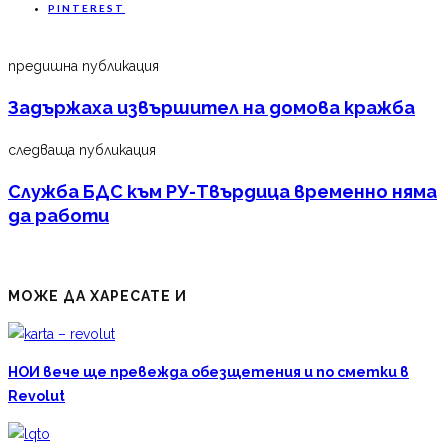
PINTEREST
предишна публикация
Задържаха извършител на домова кражба
следваща публикация
Служба БДС към РУ-Твърдица временно няма
да работи
МОЖЕ ДА ХАРЕСАТЕ И
НОИ вече ще превежда обезщетения и по сметки в
Revolut