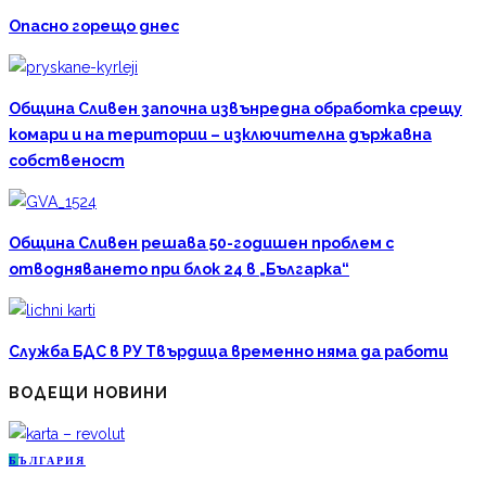
Опасно горещо днес
Община Сливен започна извънредна обработка срещу
комари и на територии – изключителна държавна
собственост
Община Сливен решава 50-годишен проблем с
отводняването при блок 24 в „Българка“
Служба БДС в РУ Твърдица временно няма да работи
ВОДЕЩИ НОВИНИ
Б
ЪЛГАРИЯ