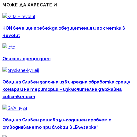
МОЖЕ ДА ХАРЕСАТЕ И
НОИ вече ще превежда обезщетения и по сметки в
Revolut
Опасно горещо днес
Община Сливен започна извънредна обработка срещу
комари и на територии – изключителна държавна
собственост
Община Сливен решава 50-годишен проблем с
отводняването при блок 24 в „Българка“