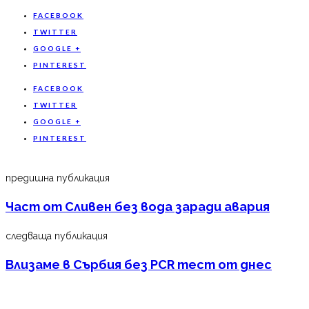
FACEBOOK
TWITTER
GOOGLE +
PINTEREST
FACEBOOK
TWITTER
GOOGLE +
PINTEREST
предишна публикация
Част от Сливен без вода заради авария
следваща публикация
Влизаме в Сърбия без PCR тест от днес