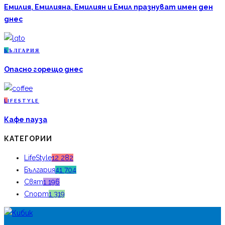
Емилия, Емилияна, Емилиян и Емил празнуват имен ден
днес
Б
ЪЛГАРИЯ
Опасно горещо днес
L
IFESTYLE
Кафе пауза
КАТЕГОРИИ
LifeStyle
12 282
България
41 704
Свят
1 196
Спорт
1 319