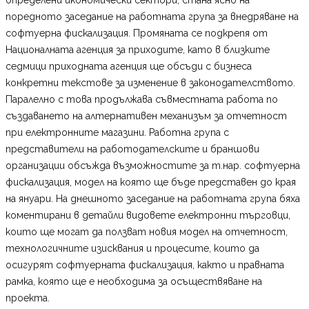
поредното заседание на работната група за внедряване на
софтуерна фискализация. Промяната се подкрепя от
Националната агенция за приходите, като в близките
седмици приходната агенция ще обсъди с бизнеса
конкретни текстове за изменение в законодателството.
Паралелно с това продължава съвместната работа по
създаването на алтернативен механизъм за отчетност
при електронните магазини. Работна група с
представители на работодателските и браншови
организации обсъжда възможностите за т.нар. софтуерна
фискализация, модел на която ще бъде представен до края
на януари. На днешното заседание на работната група бяха
коментирани в детайли видовете електронни търговци,
които ще могат да ползват новия модел на отчетност,
технологичните изисквания и процесите, които да
осигурят софтуерната фискализация, както и правната
рамка, която ще е необходима за осъществяване на
проекта.