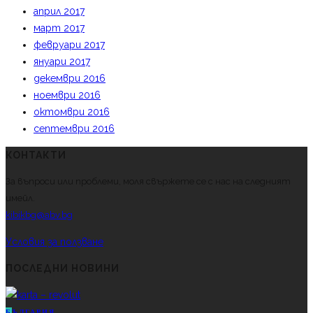
април 2017
март 2017
февруари 2017
януари 2017
декември 2016
ноември 2016
октомври 2016
септември 2016
КОНТАКТИ
За въпроси или проблеми, моля свържете се с нас на следният
имейл.
kibikbg@abv.bg
Условия за ползване
ПОСЛЕДНИ НОВИНИ
Б
ЪЛГАРИЯ