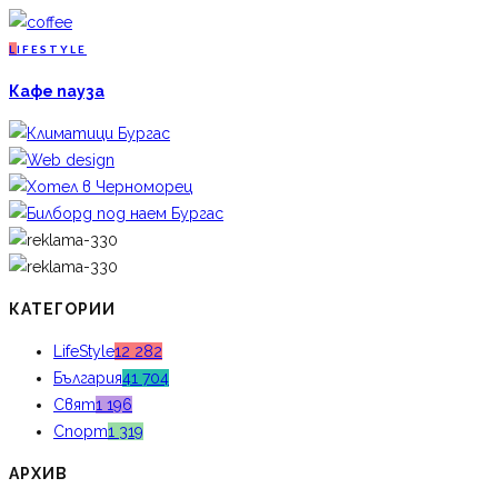
L
IFESTYLE
Кафе пауза
КАТЕГОРИИ
LifeStyle
12 282
България
41 704
Свят
1 196
Спорт
1 319
АРХИВ