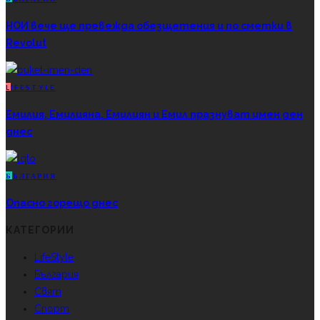
НОИ вече ще превежда обезщетения и по сметки в
Revolut
L
IFESTYLE
Емилия, Емилияна, Емилиян и Емил празнуват имен ден
днес
Б
ЪЛГАРИЯ
Опасно горещо днес
КАТЕГОРИИ
LifeStyle
България
Свят
Спорт