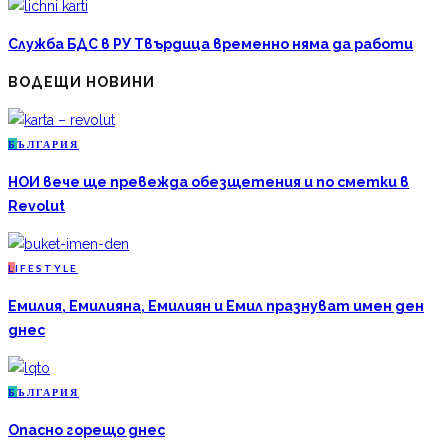
Служба БДС в РУ Твърдица временно няма да работи
ВОДЕЩИ НОВИНИ
Б
ЪЛГАРИЯ
НОИ вече ще превежда обезщетения и по сметки в
Revolut
L
IFESTYLE
Емилия, Емилияна, Емилиян и Емил празнуват имен ден
днес
Б
ЪЛГАРИЯ
Опасно горещо днес