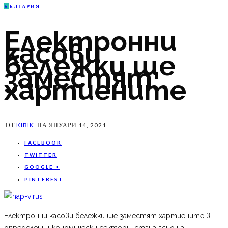
Б
ЪЛГАРИЯ
Електронни
касови
бележки ще
заместят
хартиените
ОТ
KIBIK
НА
ЯНУАРИ 14, 2021
FACEBOOK
TWITTER
GOOGLE +
PINTEREST
Електронни касови бележки ще заместят хартиените в
определени икономически сектори, стана ясно на