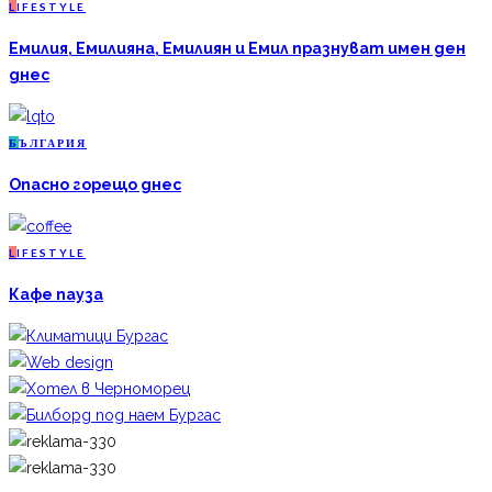
L
IFESTYLE
Емилия, Емилияна, Емилиян и Емил празнуват имен ден
днес
Б
ЪЛГАРИЯ
Опасно горещо днес
L
IFESTYLE
Кафе пауза