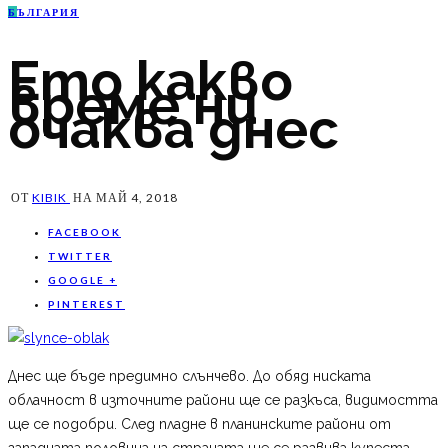
Б
ЪЛГАРИЯ
Ето какво
време ни
очаква днес
ОТ
KIBIK
НА
МАЙ 4, 2018
FACEBOOK
TWITTER
GOOGLE +
PINTEREST
Днес ще бъде предимно слънчево. До обяд ниската
облачност в източните райони ще се разкъса, видимостта
ще се подобри. След пладне в планинските райони от
западната половина на страната ще се развива купеста