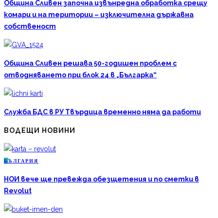
Община Сливен започна извънредна обработка срещу
комари и на територии – изключителна държавна
собственост
Община Сливен решава 50-годишен проблем с
отводняването при блок 24 в „Българка“
Служба БДС в РУ Твърдица временно няма да работи
ВОДЕЩИ НОВИНИ
Б
ЪЛГАРИЯ
НОИ вече ще превежда обезщетения и по сметки в
Revolut