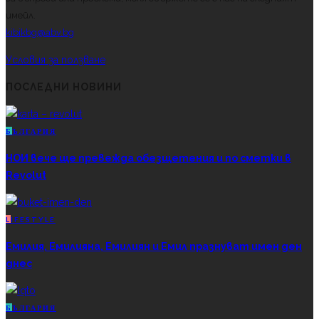
имейл.
kibikbg@abv.bg
Условия за ползване
ПОСЛЕДНИ НОВИНИ
Б
ЪЛГАРИЯ
НОИ вече ще превежда обезщетения и по сметки в
Revolut
L
IFESTYLE
Емилия, Емилияна, Емилиян и Емил празнуват имен ден
днес
Б
ЪЛГАРИЯ