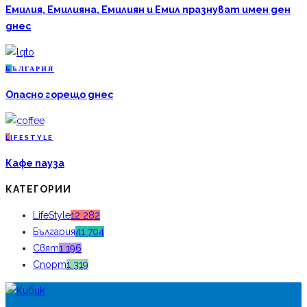
Емилия, Емилияна, Емилиян и Емил празнуват имен ден
днес
Б
ЪЛГАРИЯ
Опасно горещо днес
L
IFESTYLE
Кафе пауза
КАТЕГОРИИ
LifeStyle
12 282
България
41 704
Свят
1 196
Спорт
1 319