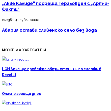
„Акве Калиде“ посреща Гергьовден с „Арт-и-
Факти“
следваща публикация
Авария остави сливенско село без вода
МОЖЕ ДА ХАРЕСАТЕ И
НОИ вече ще превежда обезщетения и по сметки в
Revolut
Опасно горещо днес