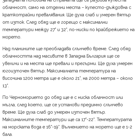
облачност, само на отделни места – купесто-дъждовна с
краткотрайни превалявания. Ще духа слаб и умерен вятър
от изток. След обяд ще е горещо с максимални
температури между 27° и 32°, по-ниски по крайбрежието на
морето.
Над планините ще преобладава слънчево време. След обяд
облачността над масивите в Западна България ще се
увеличи и на места ще превали и прегърми. Ще духа умерен
югоизточен вятър. Максималната температура на
височина 1200 метра ще е около 21°, на 2000 метра – около
13°.
По Черноморието до обяд ще е с ниска облачност или
мъгла, след което, ще се установи предимно слънчево
време. Ще духа слаб до умерен източен вятър.
Максималните температури ще са 17°-22°. Температурата
на морската вода е 16°-19°. Вълнението на морето ще е 1-2
бала.