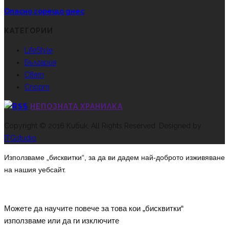
Опасно горещо днес
КАТЕГОРИИ
LifeStyle
България
Свят
Спорт
НЕПОЗНАТА ХРАНИЛКА
Copyright © 2016 Кибик. All Rights Reserved. Designed by
ITGstudio
Използваме „бисквитки“, за да ви дадем най-доброто изживяване
на нашия уебсайт.
Можете да научите повече за това кои „бисквитки“
използваме или да ги изключите