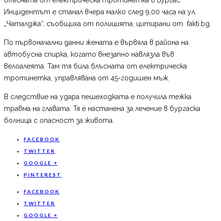
Инцидентът е станал вчера малко след 9,00 часа на ул.
„Чаталджа“, съобщиха от полицията, цитирани от fakti.bg.
По първоначални данни жената е вървяла в района на
автобусна спирка, когато внезапно навлязла във
велоалеята. Там тя била блъсната от електрическа
тротинетка, управлявана от 45-годишен мъж.
В следствие на удара пешеходката е получила тежка
травма на главата. Тя е настанена за лечение в бургаска
болница с опасност за живота.
FACEBOOK
TWITTER
GOOGLE +
PINTEREST
FACEBOOK
TWITTER
GOOGLE +