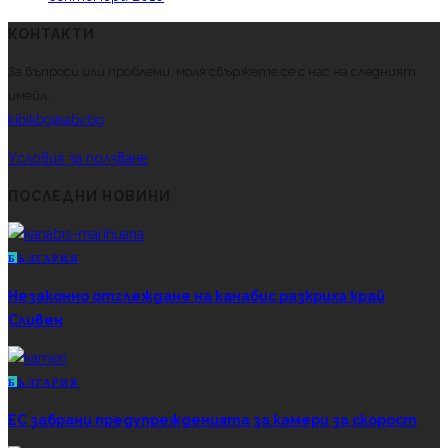
КОНТАКТИ
За въпроси или проблеми, моля свържете се с нас на следният
имейл.
kibikbg@abv.bg
Условия за ползване
ПОСЛЕДНИ НОВИНИ
Б
ЪЛГАРИЯ
Незаконно отглеждане на канабис разкриха край
Сливен
Б
ЪЛГАРИЯ
ЕС забрани предупрежденията за камери за скорост