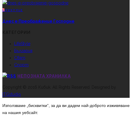
L
IFESTYLE
Днес е Преображение Господне
КАТЕГОРИИ
LifeStyle
България
Свят
Спорт
НЕПОЗНАТА ХРАНИЛКА
Copyright © 2016 Кибик. All Rights Reserved. Designed by
ITGstudio
Използваме „бисквитки“, за да ви дадем най-доброто изживяване
на нашия уебсайт.