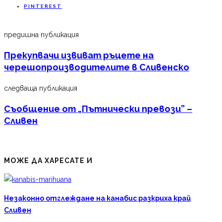
PINTEREST
предишна публикация
Прекупвачи извиват ръцете на
черешопроизводителите в Сливенско
следваща публикация
Съобщение от „Пътнически превози” –
Сливен
МОЖЕ ДА ХАРЕСАТЕ И
Незаконно отглеждане на канабис разкриха край
Сливен