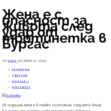
Жена е с
опасност за
живота след
удар от
тротинетка в
Бургас
ОТ
KIBIK
НА
ЮНИ 16, 2026
FACEBOOK
TWITTER
GOOGLE +
PINTEREST
26-годишна жена е в тежко състояние, след като беше
блъсната от електрическа тротинетка в Бургас.