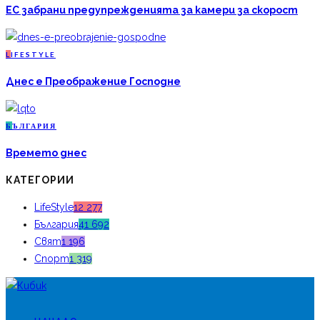
ЕС забрани предупрежденията за камери за скорост
L
IFESTYLE
Днес е Преображение Господне
Б
ЪЛГАРИЯ
Времето днес
КАТЕГОРИИ
LifeStyle
12 277
България
41 692
Свят
1 196
Спорт
1 319