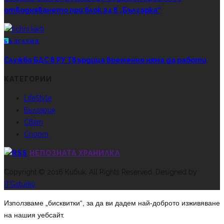
отводняването при блок 24 в „Българка“
Б
ЪЛГАРИЯ
Служба БДС в РУ Твърдица временно няма да работи
КАТЕГОРИИ
LifeStyle
България
Свят
Спорт
НЕПОЗНАТА ХРАНИЛКА
Copyright © 2016 Кибик. All Rights Reserved. Designed by
ITGstudio
Използваме „бисквитки“, за да ви дадем най-доброто изживяване
на нашия уебсайт.