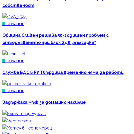
собственост
Б
ЪЛГАРИЯ
Община Сливен решава 50-годишен проблем с
отводняването при блок 24 в „Българка“
Б
ЪЛГАРИЯ
Служба БДС в РУ Твърдица временно няма да работи
Б
ЪЛГАРИЯ
Задържаха мъж за домашно насилие