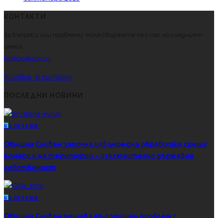
КОНТАКТИ
За въпроси или проблеми, моля свържете се с нас на следният
имейл.
kibikbg@abv.bg
Условия за ползване
ПОСЛЕДНИ НОВИНИ
Б
ЪЛГАРИЯ
Община Сливен започна извънредна обработка срещу
комари и на територии – изключителна държавна
собственост
Б
ЪЛГАРИЯ
Община Сливен решава 50-годишен проблем с