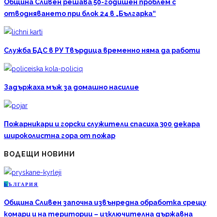
Община Сливен решава 50-годишен проблем с
отводняването при блок 24 в „Българка“
Служба БДС в РУ Твърдица временно няма да работи
Задържаха мъж за домашно насилие
Пожарникари и горски служители спасиха 300 декара
широколистна гора от пожар
ВОДЕЩИ НОВИНИ
Б
ЪЛГАРИЯ
Община Сливен започна извънредна обработка срещу
комари и на територии – изключителна държавна