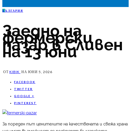
Б
ЪЛГАРИЯ
Заедно на
фермерски
пазар в Сливен
на 13 юни
ОТ
KIBIK
НА
ЮНИ 5, 2026
FACEBOOK
TWITTER
GOOGLE +
PINTEREST
За пореден път ценителите на качествената и свежа храна
ще имат възможност да подкрепят българското