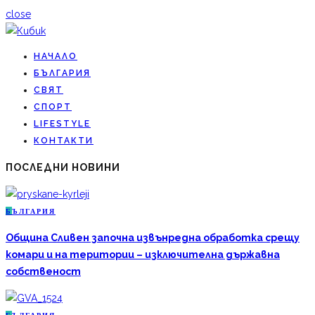
close
НАЧАЛО
БЪЛГАРИЯ
СВЯТ
СПОРТ
LIFESTYLE
КОНТАКТИ
ПОСЛЕДНИ НОВИНИ
Б
ЪЛГАРИЯ
Община Сливен започна извънредна обработка срещу
комари и на територии – изключителна държавна
собственост