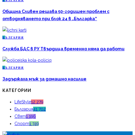
Б
ЪЛГАРИЯ
Община Сливен решава 50-годишен проблем с
отводняването при блок 24 в „Българка“
Б
ЪЛГАРИЯ
Служба БДС в РУ Твърдица временно няма да работи
Б
ЪЛГАРИЯ
Задържаха мъж за домашно насилие
КАТЕГОРИИ
LifeStyle
12 279
България
41 702
Свят
1 196
Спорт
1 319