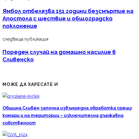
Ямбол отбелязва 151 години безсмъртие на
Апостола с шествие и общоградско
поклонение
следваща публикация
Пореден случай на домашно насилие в
Сливенско
МОЖЕ ДА ХАРЕСАТЕ И
Община Сливен започна извънредна обработка срещу
комари и на територии – изключителна държавна
собственост