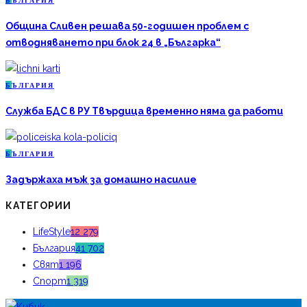
Б
ЪЛГАРИЯ
Община Сливен решава 50-годишен проблем с
отводняването при блок 24 в „Българка“
Б
ЪЛГАРИЯ
Служба БДС в РУ Твърдица временно няма да работи
Б
ЪЛГАРИЯ
Задържаха мъж за домашно насилие
КАТЕГОРИИ
LifeStyle
12 279
България
41 702
Свят
1 196
Спорт
1 319