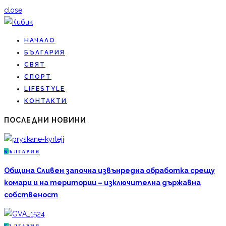
close
НАЧАЛО
БЪЛГАРИЯ
СВЯТ
СПОРТ
LIFESTYLE
КОНТАКТИ
ПОСЛЕДНИ НОВИНИ
Б
ЪЛГАРИЯ
Община Сливен започна извънредна обработка срещу
комари и на територии – изключителна държавна
собственост