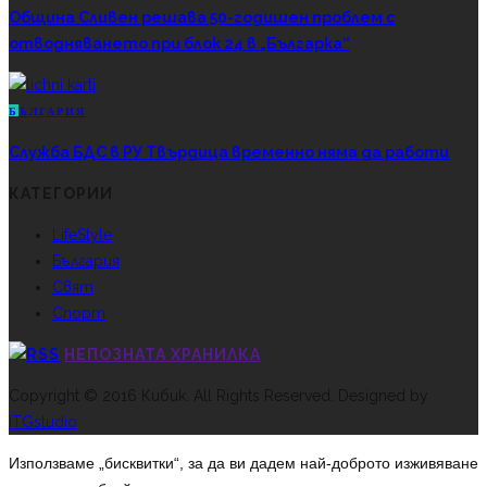
Община Сливен решава 50-годишен проблем с
отводняването при блок 24 в „Българка“
Б
ЪЛГАРИЯ
Служба БДС в РУ Твърдица временно няма да работи
КАТЕГОРИИ
LifeStyle
България
Свят
Спорт
НЕПОЗНАТА ХРАНИЛКА
Copyright © 2016 Кибик. All Rights Reserved. Designed by
ITGstudio
Използваме „бисквитки“, за да ви дадем най-доброто изживяване