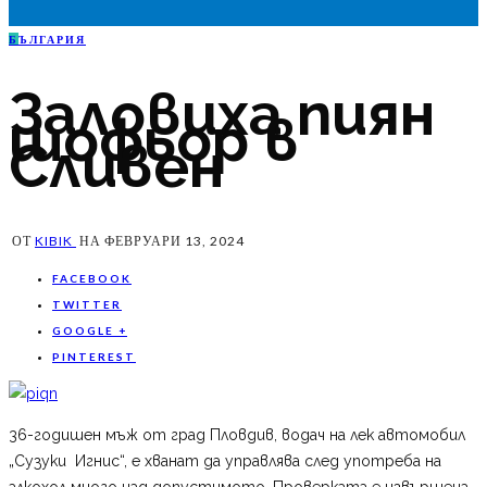
Б
ЪЛГАРИЯ
Заловиха пиян
шофьор в
Сливен
ОТ
KIBIK
НА
ФЕВРУАРИ 13, 2024
FACEBOOK
TWITTER
GOOGLE +
PINTEREST
36-годишен мъж от град Пловдив, водач на лек автомобил
„Сузуки Игнис“, е хванат да управлява след употреба на
алкохол много над допустимото. Проверката е извършена