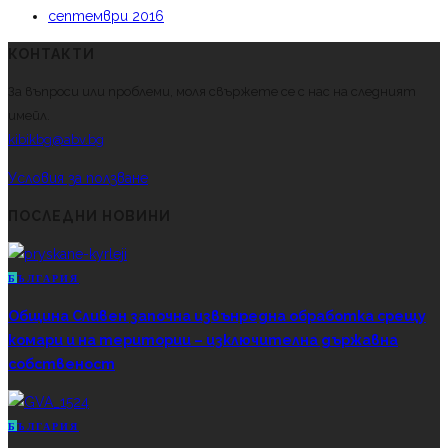
септември 2016
КОНТАКТИ
За въпроси или проблеми, моля свържете се с нас на следният
имейл.
kibikbg@abv.bg
Условия за ползване
ПОСЛЕДНИ НОВИНИ
Б
ЪЛГАРИЯ
Община Сливен започна извънредна обработка срещу
комари и на територии – изключителна държавна
собственост
Б
ЪЛГАРИЯ