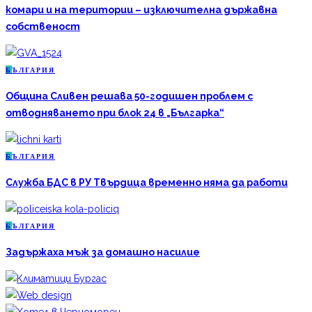
комари и на територии – изключителна държавна
собственост
Б
ЪЛГАРИЯ
Община Сливен решава 50-годишен проблем с
отводняването при блок 24 в „Българка“
Б
ЪЛГАРИЯ
Служба БДС в РУ Твърдица временно няма да работи
Б
ЪЛГАРИЯ
Задържаха мъж за домашно насилие