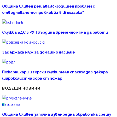
Община Сливен решава 50-годишен проблем с
отводняването при блок 24 в „Българка“
Служба БДС в РУ Твърдица временно няма да работи
Задържаха мъж за домашно насилие
Пожарникари и горски служители спасиха 300 декара
широколистна гора от пожар
ВОДЕЩИ НОВИНИ
Б
ЪЛГАРИЯ
Община Сливен започна извънредна обработка срещу