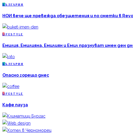
Б
ЪЛГАРИЯ
НОИ вече ще превежда обезщетения и по сметки в Revo
L
IFESTYLE
Емилия, Емилияна, Емилиян и Емил празнуват имен ден дн
Б
ЪЛГАРИЯ
Опасно горещо днес
L
IFESTYLE
Кафе пауза