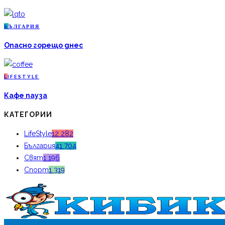
Б
ЪЛГАРИЯ
Опасно горещо днес
L
IFESTYLE
Кафе пауза
КАТЕГОРИИ
LifeStyle
12 282
България
41 704
Свят
1 196
Спорт
1 319