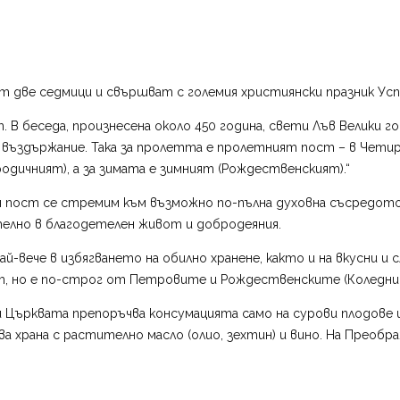
две седмици и свършват с големия християнски празник Успе
В беседа, произнесена около 450 година, свети Лъв Велики го
 за въздържание. Така за пролетта е пролетният пост – в Че
родичният), а за зимата е зимният (Рождественският).“
ия пост се стремим към възможно по-пълна духовна съсредото
телно в благодетелен живот и добродеяния.
ай-вече в избягването на обилно хранене, както и на вкусни 
ст, но е по-строг от Петровите и Рождественските (Коледни
и Църквата препоръчва консумацията само на сурови плодове 
ава храна с растително масло (олио, зехтин) и вино. На Преоб