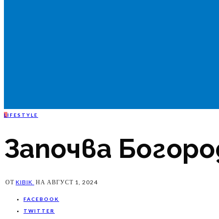
L
IFESTYLE
Започва Богор
ОТ
KIBIK
НА
АВГУСТ 1, 2024
FACEBOOK
TWITTER