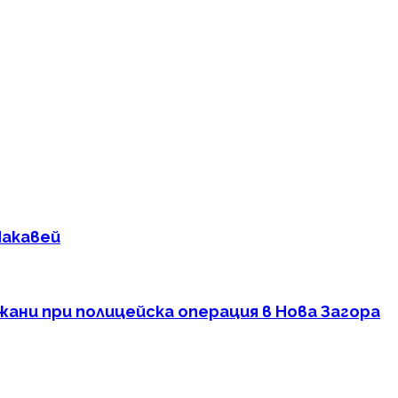
Макавей
ани при полицейска операция в Нова Загора