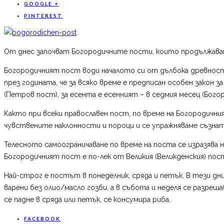
GOOGLE +
PINTEREST
От днес започват Богородичните пости, които продължават 
Богородичният пост води началото си от дълбока древност. 
през годината, че за всяко време е предписан особен закон
(Петров пост), за есента е есенният – в седмия месец (Бого
Както при всеки православен пост, по време на Богородичн
чувствените наклонности и пороци и се упражняваме съзна
Телесното самоограничаване по време на поста се изразява н
Богородичният пост е по-лек от Великия (Великденския) по
Най-строг е постът в понеделник, сряда и петък. В тези дн
варени без олио/масло гозби, а в събота и неделя се разреш
се падне в сряда или петък, се консумира риба.
FACEBOOK