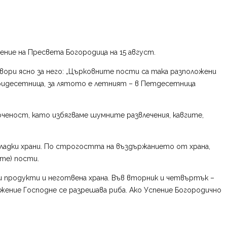
ние на Пресвета Богородица на 15 август.
вори ясно за него: „Църковните пости са така разположени
тиридесетница, за лятото е летният – в Петдесетница
ченост, като избягваме шумните развлечения, кавгите,
и сладки храни. По строгостта на въздържанието от храна,
те) пости.
и продукти и неготвена храна. Във вторник и четвъртък –
ражение Господне се разрешава риба. Ако Успение Богородично