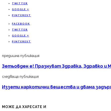
TWITTER
GOOGLE +
PINTEREST
FACEBOOK
TWITTER
GOOGLE +
PINTEREST
предишна публикация
Зетьовден е! Празнуват Здравка, Здравко и 
следваща публикация
Иззети наркотични вещества и двама задърж
МОЖЕ ДА ХАРЕСАТЕ И