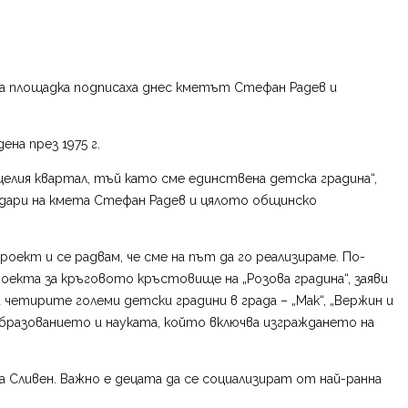
лна площадка подписаха днес кметът Стефан Радев и
на през 1975 г.
 целия квартал, тъй като сме единствена детска градина“,
годари на кмета Стефан Радев и цялото общинско
оект и се радвам, че сме на път да го реализираме. По-
екта за кръговото кръстовище на „Розова градина“, заяви
четирите големи детски градини в града – „Мак“, „Вержин и
образованието и науката, който включва изграждането на
 Сливен. Важно е децата да се социализират от най-ранна