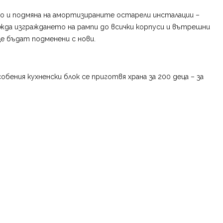
то и подмяна на амортизираните остарели инсталации –
ижда изграждането на рампи до всички корпуси и вътрешни
е бъдат подменени с нови.
бения кухненски блок се приготвя храна за 200 деца – за