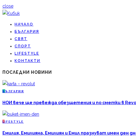
close
НАЧАЛО
БЪЛГАРИЯ
СВЯТ
СПОРТ
LIFESTYLE
КОНТАКТИ
ПОСЛЕДНИ НОВИНИ
Б
ЪЛГАРИЯ
НОИ вече ще превежда обезщетения и по сметки в Revo
L
IFESTYLE
Емилия, Емилияна, Емилиян и Емил празнуват имен ден дн