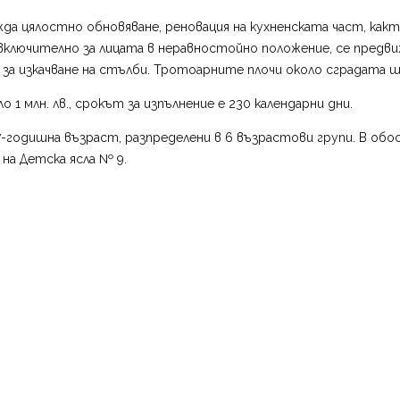
да цялостно обновяване, реновация на кухненската част, как
 включително за лицата в неравностойно положение, се предв
а изкачване на стълби. Тротоарните плочи около сградата щ
 млн. лв., срокът за изпълнение е 230 календарни дни.
-годишна възраст, разпределени в 6 възрастови групи. В обосо
на Детска ясла № 9.