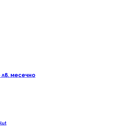
лв. месечно
lut