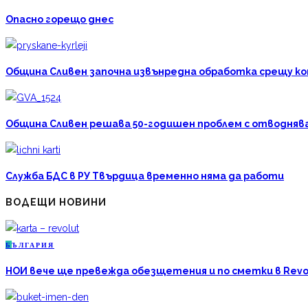
Опасно горещо днес
Община Сливен започна извънредна обработка срещу к
Община Сливен решава 50-годишен проблем с отводняван
Служба БДС в РУ Твърдица временно няма да работи
ВОДЕЩИ НОВИНИ
Б
ЪЛГАРИЯ
НОИ вече ще превежда обезщетения и по сметки в Revo