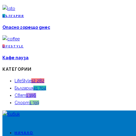
Б
ЪЛГАРИЯ
Опасно горещо днес
L
IFESTYLE
Кафе пауза
КАТЕГОРИИ
LifeStyle
12 282
България
41 704
Свят
1 196
Спорт
1 319
НАЧАЛО