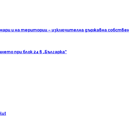
омари и на територии – изключителна държавна собстве
ето при блок 24 в „Българка“
lut