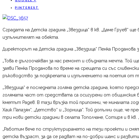
PINTEREST
Сградата на Детска градина „Звездица“ в кв. „Даме Груев“ 
изпълнителят на обекта.
Директорът на Детска градина „Звездица“ Пенка Проданова за
„Това е дългоочакван за нас ремонт и сбъдната мечта. Той ще
заяви Пенка Проданова по време на срещата си със сливенск
ръководство за подкрепата и изпълнението на поетия от т
„Звездица“ е последната голяма детска градина, която предс
голямата част от средствата са осигурени от общинския б
кметът Радев. В тази връзка той припомни, че миналата год
Хаик Папазян“, „Детство“ и „Зорница“. Той допълни още, че
три нови детски градини в селата Тополчане, Сотиря и в кв. 
„Работим вече по структурирането на тези проекти и смята
детска възраст, за да се радват на по-добри шанс и развит