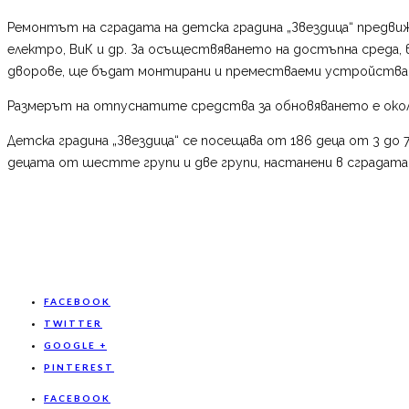
Ремонтът на сградата на детска градина „Звездица“ предвиж
електро, ВиК и др. За осъществяването на достъпна среда,
дворове, ще бъдат монтирани и преместваеми устройства з
Размерът на отпуснатите средства за обновяването е около 1
Детска градина „Звездица“ се посещава от 186 деца от 3 до 7
децата от шестте групи и две групи, настанени в сградата 
FACEBOOK
TWITTER
GOOGLE +
PINTEREST
FACEBOOK