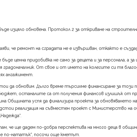
ще бъде изцяло обновена. Протокол 2 за откриване на строите
яви, че ремонт на сградата не е извършван, откакто е създаде
 бъде ценна придобивка не само за децата и за персонала, а за
ия градоначалник. От свое и от името на колегите си тя бла
ях ангажимент.
тои да обновим. Дълго време търсихме финансиране за този пр
юджет, останалите са от получения финансов излишък от про
ина Общината успя да финализира проекта за обновяването на 
 предстои реализация на съвместен проект с Министерство на 
„Надежда“.
м, че ще дадем по-добра перспектива на много деца в община
ие по-нататък“, посочи още кметът.