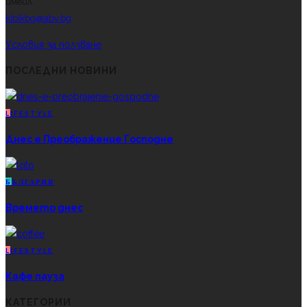
имейл.
kibikbg@abv.bg
Условия за ползване
ПОСЛЕДНИ НОВИНИ
L
IFESTYLE
Днес е Преображение Господне
Б
ЪЛГАРИЯ
Времето днес
L
IFESTYLE
Кафе пауза
КАТЕГОРИИ