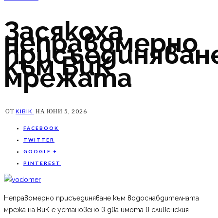
Засякоха
неправомерно
присъединяван
към ВиК
мрежата
ОТ
KIBIK
НА
ЮНИ 5, 2026
FACEBOOK
TWITTER
GOOGLE +
PINTEREST
Неправомерно присъединяване към водоснабдителната
мрежа на ВиК е установено в два имота в сливенския