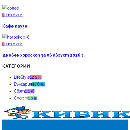
L
IFESTYLE
Кафе пауза
L
IFESTYLE
Дневен хороскоп за 06 август 2026 г.
КАТЕГОРИИ
LifeStyle
12 277
България
41 690
Свят
1 196
Спорт
1 319