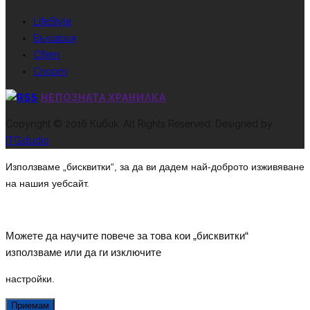
LifeStyle
България
Свят
Спорт
НЕПОЗНАТА ХРАНИЛКА
Copyright © 2016 Кибик. All Rights Reserved. Designed by
ITGstudio
Използваме „бисквитки“, за да ви дадем най-доброто изживяване
на нашия уебсайт.
Можете да научите повече за това кои „бисквитки“
използваме или да ги изключите
настройки
.
Приемам