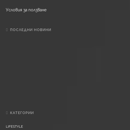
Условия за ползване
ПОСЛЕДНИ НОВИНИ
L
IFESTYLE
Почитаме паметта на Свети апостол Матий
Б
ЪЛГАРИЯ
Времето днес
L
IFESTYLE
Кафе пауза
КАТЕГОРИИ
LIFESTYLE