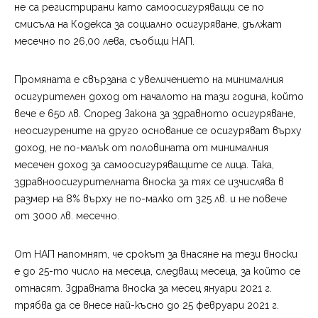
не са регистрирани като самоосигуряващи се по
смисъла на Кодекса за социално осигуряване, дължат
месечно по 26,00 лева, съобщи НАП.
Промяната е свързана с увеличението на минималния
осигурителен доход от началото на тази година, който
вече е 650 лв. Според Закона за здравното осигуряване,
неосигурените на друго основание се осигуряват върху
доход, не по-малък от половината от минималния
месечен доход за самоосигуряващите се лица. Така,
здравноосигурителната вноска за тях се изчислява в
размер на 8% върху не по-малко от 325 лв. и не повече
от 3000 лв. месечно.
От НАП напомнят, че срокът за внасяне на тези вноски
е до 25-то число на месеца, следващ месеца, за който се
отнасят. Здравната вноска за месец януари 2021 г.
трябва да се внесе най-късно до 25 февруари 2021 г.