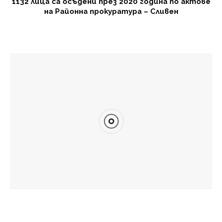
1132 лица са осъдени през 2020 година по актове
на Районна прокуратура – Сливен
МОЖЕ ДА ХАРЕСАТЕ И
Времето днес
НОИ вече ще превежда обезщетения и по сметки в
Revolut
Опасно горещо днес
Община Сливен започна извънредна обработка срещу
комари и на територии – изключителна държавна
собственост