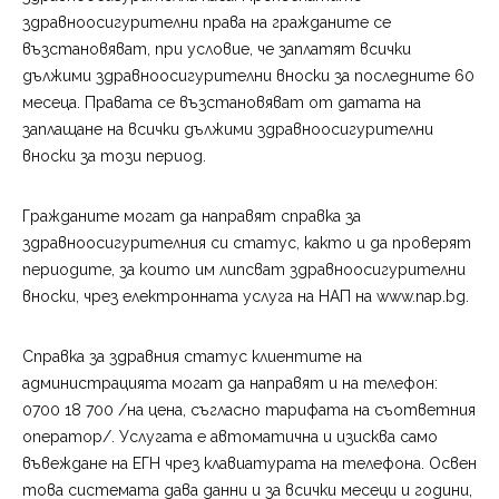
здравноосигурителни права на гражданите се
възстановяват, при условие, че заплатят всички
дължими здравноосигурителни вноски за последните 60
месеца. Правата се възстановяват от датата на
заплащане на всички дължими здравноосигурителни
вноски за този период.
Гражданите могат да направят справка за
здравноосигурителния си статус, както и да проверят
периодите, за които им липсват здравноосигурителни
вноски, чрез електронната услуга на НАП на www.nap.bg.
Справка за здравния статус клиентите на
администрацията могат да направят и на телефон:
0700 18 700 /на цена, съгласно тарифата на съответния
оператор/. Услугата е автоматична и изисква само
въвеждане на ЕГН чрез клавиатурата на телефона. Освен
това системата дава данни и за всички месеци и години,