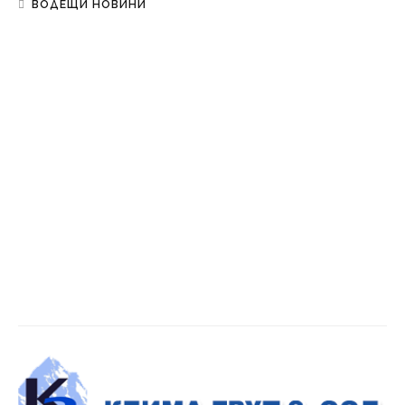
ВОДЕЩИ НОВИНИ
Община Сливен решава 50-годишен проблем с
отводняването при блок 24 в „Българка“
L
IFESTYLE
Почитаме паметта на Свети апостол
Матий
Б
ЪЛГАРИЯ
Времето днес
L
IFESTYLE
Кафе пауза
L
IFESTYLE
Дневен хороскоп за 09 август 2026 г.