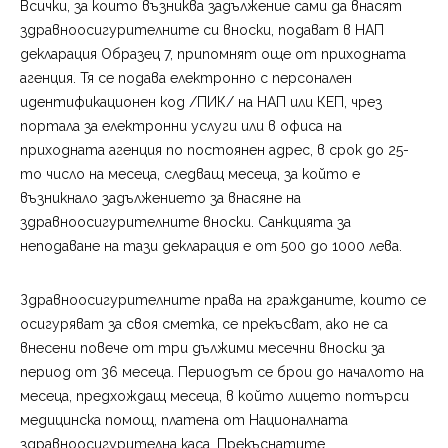
Всички, за които възниква задължение сами да внасят
здравноосигурителните си вноски, подават в НАП
декларация Образец 7, припомнят още от приходната
агенция. Тя се подава електронно с персонален
идентификационен код /ПИК/ на НАП или КЕП, чрез
портала за електронни услуги или в офиса на
приходната агенция по постоянен адрес, в срок до 25-
то число на месеца, следващ месеца, за който е
възникнало задължението за внасяне на
здравноосигурителните вноски. Санкцията за
неподаване на тази декларация е от 500 до 1000 лева.
Здравноосигурителните права на гражданите, които се
осигуряват за своя сметка, се прекъсват, ако не са
внесени повече от три дължими месечни вноски за
период от 36 месеца. Периодът се брои до началото на
месеца, предхождащ месеца, в който лицето потърси
медицинска помощ, платена от Националната
здравноосигурителна каса. Прекъснатите