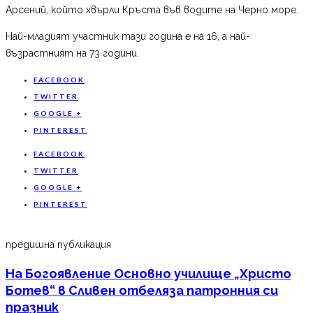
Арсений, който хвърли Кръста във водите на Черно море.
Най-младият участник тази година е на 16, а най-
възрастният на 73 години.
FACEBOOK
TWITTER
GOOGLE +
PINTEREST
FACEBOOK
TWITTER
GOOGLE +
PINTEREST
предишна публикация
На Богоявление Основно училище „Христо
Ботев“ в Сливен отбеляза патронния си
празник