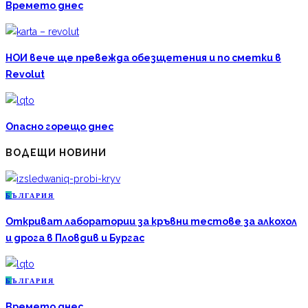
Времето днес
НОИ вече ще превежда обезщетения и по сметки в
Revolut
Опасно горещо днес
ВОДЕЩИ НОВИНИ
Б
ЪЛГАРИЯ
Откриват лаборатории за кръвни тестове за алкохол
и дрога в Пловдив и Бургас
Б
ЪЛГАРИЯ
Времето днес