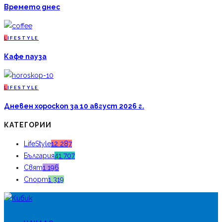
Времето днес
L
IFESTYLE
Кафе пауза
L
IFESTYLE
Дневен хороскоп за 10 август 2026 г.
КАТЕГОРИИ
LifeStyle
12 287
България
41 707
Свят
1 196
Спорт
1 319