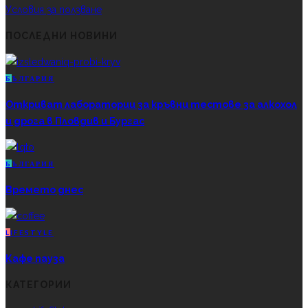
Условия за ползване
ПОСЛЕДНИ НОВИНИ
Б
ЪЛГАРИЯ
Откриват лаборатории за кръвни тестове за алкохол
и дрога в Пловдив и Бургас
Б
ЪЛГАРИЯ
Времето днес
L
IFESTYLE
Кафе пауза
КАТЕГОРИИ