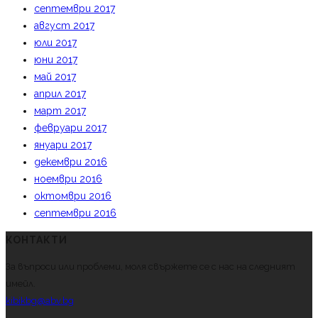
септември 2017
август 2017
юли 2017
юни 2017
май 2017
април 2017
март 2017
февруари 2017
януари 2017
декември 2016
ноември 2016
октомври 2016
септември 2016
КОНТАКТИ
За въпроси или проблеми, моля свържете се с нас на следният
имейл.
kibikbg@abv.bg