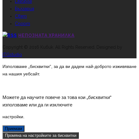
LifeStyle
България
Свят
Спорт
НЕПОЗНАТА ХРАНИЛКА
Copyright © 2016 Кибик. All Rights Reserved. Designed by
ITGstudio
Използваме „бисквитки“, за да ви дадем най-доброто изживяване
на нашия уебсайт.
Можете да научите повече за това кои „бисквитки“
използваме или да ги изключите
настройки
.
Приемам
Промяна на настройките за бисквитки