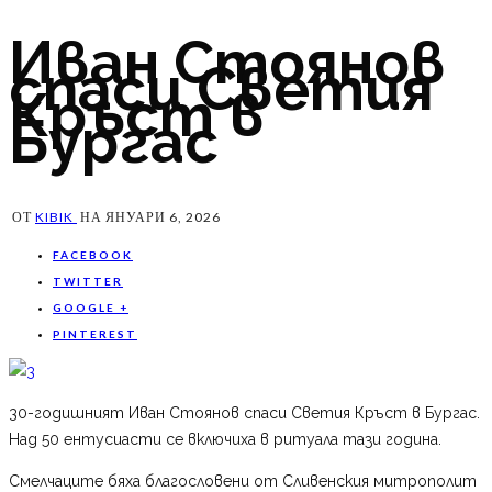
Иван Стоянов
спаси Светия
Кръст в
Бургас
ОТ
KIBIK
НА
ЯНУАРИ 6, 2026
FACEBOOK
TWITTER
GOOGLE +
PINTEREST
30-годишният Иван Стоянов спаси Светия Кръст в Бургас.
Над 50 ентусиасти се включиха в ритуала тази година.
Смелчаците бяха благословени от Сливенския митрополит