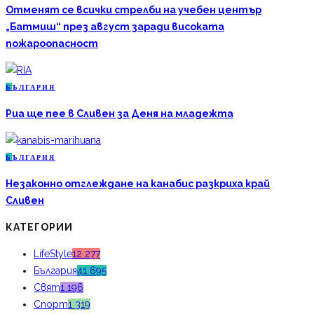
Отменят се всички стрелби на учебен център
„Батмиш“ през август заради високата
пожароопасност
Б
ЪЛГАРИЯ
Риа ще пее в Сливен за Деня на младежта
Б
ЪЛГАРИЯ
Незаконно отглеждане на канабис разкриха край
Сливен
КАТЕГОРИИ
LifeStyle
12 277
България
41 695
Свят
1 196
Спорт
1 319