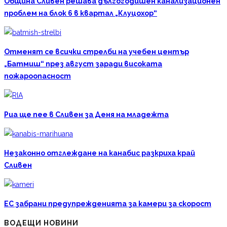
Община Сливен решава дългогодишен канализационен
проблем на блок 6 в квартал „Клуцохор“
Отменят се всички стрелби на учебен център
„Батмиш“ през август заради високата
пожароопасност
Риа ще пее в Сливен за Деня на младежта
Незаконно отглеждане на канабис разкриха край
Сливен
ЕС забрани предупрежденията за камери за скорост
ВОДЕЩИ НОВИНИ