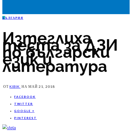
Б
ЪЛГАРИЯ
Изтеглиха
теста за ДЗИ
по български
език и
литература
ОТ
KIBIK
НА
МАЙ 21, 2018
FACEBOOK
TWITTER
GOOGLE +
PINTEREST