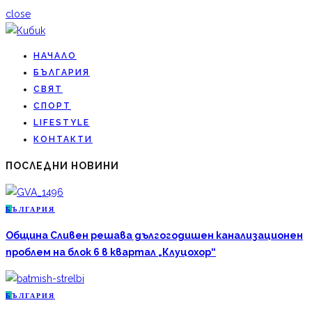
close
НАЧАЛО
БЪЛГАРИЯ
СВЯТ
СПОРТ
LIFESTYLE
КОНТАКТИ
ПОСЛЕДНИ НОВИНИ
Б
ЪЛГАРИЯ
Община Сливен решава дългогодишен канализационен
проблем на блок 6 в квартал „Клуцохор“
Б
ЪЛГАРИЯ