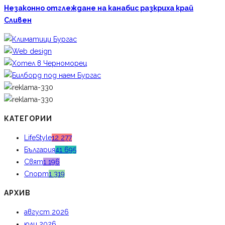
Незаконно отглеждане на канабис разкриха край
Сливен
КАТЕГОРИИ
LifeStyle
12 277
България
41 695
Свят
1 196
Спорт
1 319
АРХИВ
август 2026
юли 2026