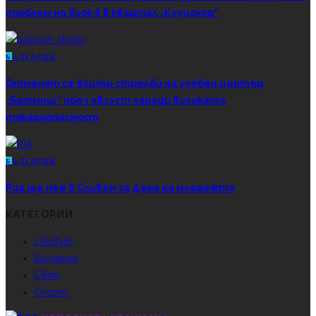
проблем на блок 6 в квартал „Клуцохор“
Б
ЪЛГАРИЯ
Отменят се всички стрелби на учебен център
„Батмиш“ през август заради високата
пожароопасност
Б
ЪЛГАРИЯ
Риа ще пее в Сливен за Деня на младежта
КАТЕГОРИИ
LifeStyle
България
Свят
Спорт