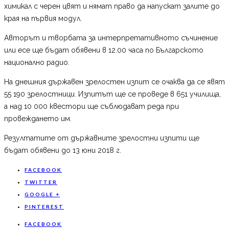
химикал с черен цвят и нямат право да напускат залите до
края на първия модул.
Авторът и творбата за интерпретативното съчинение
или есе ще бъдат обявени в 12.00 часа по Българското
национално радио.
На днешния държавен зрелостен изпит се очаква да се явят
55 190 зрелостници. Изпитът ще се проведе в 651 училища,
а над 10 000 квестори ще съблюдават реда при
провеждането им.
Резултатите от държавните зрелостни изпити ще
бъдат обявени до 13 юни 2018 г.
FACEBOOK
TWITTER
GOOGLE +
PINTEREST
FACEBOOK