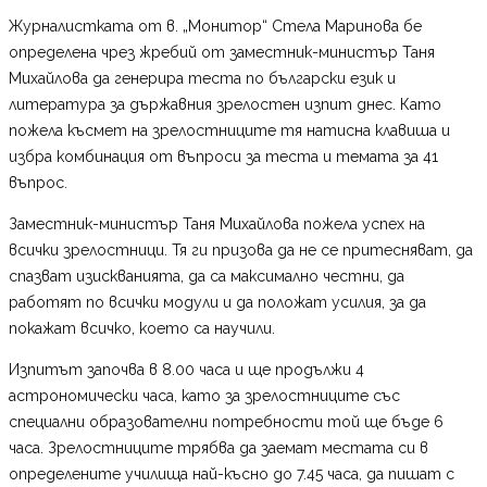
Журналистката от в. „Монитор“ Стела Маринова бе
определена чрез жребий от заместник-министър Таня
Михайлова да генерира теста по български език и
литература за държавния зрелостен изпит днес. Като
пожела късмет на зрелостниците тя натисна клавиша и
избра комбинация от въпроси за теста и темата за 41
въпрос.
Заместник-министър Таня Михайлова пожела успех на
всички зрелостници. Тя ги призова да не се притесняват, да
спазват изискванията, да са максимално честни, да
работят по всички модули и да положат усилия, за да
покажат всичко, което са научили.
Изпитът започва в 8.00 часа и ще продължи 4
астрономически часа, като за зрелостниците със
специални образователни потребности той ще бъде 6
часа. Зрелостниците трябва да заемат местата си в
определените училища най-късно до 7.45 часа, да пишат с