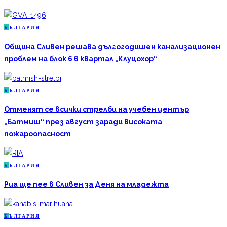
Б
ЪЛГАРИЯ
Община Сливен решава дългогодишен канализационен
проблем на блок 6 в квартал „Клуцохор“
Б
ЪЛГАРИЯ
Отменят се всички стрелби на учебен център
„Батмиш“ през август заради високата
пожароопасност
Б
ЪЛГАРИЯ
Риа ще пее в Сливен за Деня на младежта
Б
ЪЛГАРИЯ