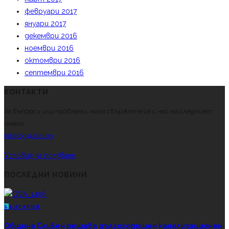
февруари 2017
януари 2017
декември 2016
ноември 2016
октомври 2016
септември 2016
КОНТАКТИ
За въпроси или проблеми, моля свържете се с нас на следният
имейл.
kibikbg@abv.bg
Условия за ползване
ПОСЛЕДНИ НОВИНИ
Б
ЪЛГАРИЯ
Община Сливен решава дългогодишен канализационен